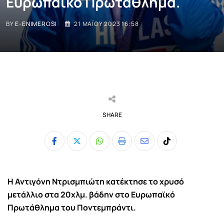
Ευρωπαϊκό Πρωτάθλημα.
BY
E-ENIMEROSI
21 ΜΑΪ́ΟΥ 2023 16:58
SHARE
Whatsapp
Print
Share
Tiktok
via
Email
Η Αντιγόνη Ντρισμπιώτη κατέκτησε το χρυσό
μετάλλιο στα 20χλμ. βάδην
στο Ευρωπαϊκό
Πρωτάθλημα του Ποντεμπράντι.