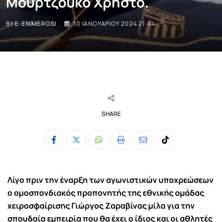
Μουρτζούκο Χρήστο.
BY
E-ENIMEROSI
10 ΙΑΝΟΥΑΡΊΟΥ 2024 21:44
SHARE
Whatsapp
Print
Share
Tiktok
via
Email
Λίγο πριν την έναρξη των αγωνιστικών υποχρεώσεων
ο ομοσπονδιακός προπονητής της εθνικής ομάδας
χειροσφαίρισης Γιώργος Ζαραβίνας μίλα για την
σπουδαία εμπειρία που θα έχει ο ίδιος και οι αθλητές