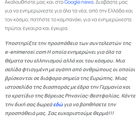
Ακολουθήστε μας και στο
Google
news.
Διαβάστε μας
για να ενημερώνεστε για όλα τα νέα, από την Ελλάδα και
τον κόσμο, πατήστε το καμπανάκι για να ενημερώνεστε
πρώτοι έγκαιρα και έγκυρα.
Υποστηρίξτε την προσπάθεια των συντελεστών της
e-enimerosi.com Η οποία ενημερώνει για όλα τα
θέματα του ελληνισμού αλλά και του κόσμου. Μια
σελίδα φτιαγμένη με αγάπη από ανθρώπους οι οποίοι
βρίσκονται σε διάφορα σημεία της Ευρώπης. Μιας
ιστοσελίδα της διασποράς με έδρα την Γερμανία και
το κρατίδιο της Βόρειας Ρηνανίας-Βεστφαλίας. Κάντε
την δική σας δωρεά
εδώ
για να βοηθήσετε την
προσπάθειά μας. Σας ευχαριστούμε θερμά!!!