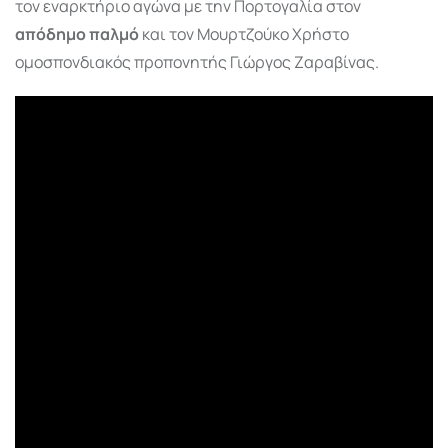
τον εναρκτήριο αγώνα με την Πορτογαλία στον
απόδημο παλμό
και τον Μουρτζούκο Χρήστο
ομοσπονδιακός προπονητής Γιώργος Ζαραβίνας.