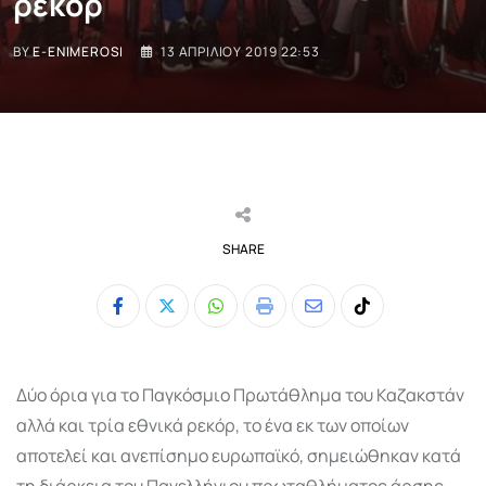
ρεκόρ
BY
E-ENIMEROSI
13 ΑΠΡΙΛΊΟΥ 2019 22:53
SHARE
Whatsapp
Print
Share
Tiktok
via
Email
Δύο όρια για το Παγκόσμιο Πρωτάθλημα του Καζακστάν
αλλά και τρία εθνικά ρεκόρ, το ένα εκ των οποίων
αποτελεί και ανεπίσημο ευρωπαϊκό, σημειώθηκαν κατά
τη διάρκεια του Πανελλήνιου πρωταθλήματος άρσης