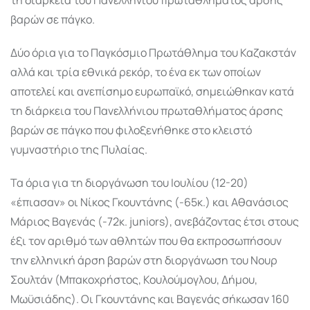
βαρών σε πάγκο.
Δύο όρια για το Παγκόσμιο Πρωτάθλημα του Καζακστάν
αλλά και τρία εθνικά ρεκόρ, το ένα εκ των οποίων
αποτελεί και ανεπίσημο ευρωπαϊκό, σημειώθηκαν κατά
τη διάρκεια του Πανελλήνιου πρωταθλήματος άρσης
βαρών σε πάγκο που φιλοξενήθηκε στο κλειστό
γυμναστήριο της Πυλαίας.
Τα όρια για τη διοργάνωση του Ιουλίου (12-20)
«έπιασαν» οι Νίκος Γκουντάνης (-65κ.) και Αθανάσιος
Μάριος Βαγενάς (-72κ. juniors), ανεβάζοντας έτσι στους
έξι τον αριθμό των αθλητών που θα εκπροσωπήσουν
την ελληνική άρση βαρών στη διοργάνωση του Νουρ
Σουλτάν (Μπακοχρήστος, Κουλούμογλου, Δήμου,
Μωϋσιάδης). Οι Γκουντάνης και Βαγενάς σήκωσαν 160