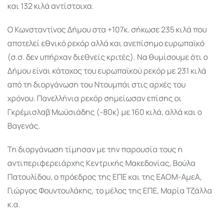
και 132 κιλά αντίστοιχα.
Ο Κωνσταντίνος Δήμου στα +107κ. σήκωσε 235 κιλά που
αποτελεί εθνικό ρεκόρ αλλά και ανεπίσημο ευρωπαϊκό
(σ.σ. δεν υπήρχαν διεθνείς κριτές). Να θυμίσουμε ότι ο
Δήμου είναι κάτοχος του ευρωπαϊκού ρεκόρ με 231 κιλά
από τη διοργάνωση του Ντουμπάι στις αρχές του
χρόνου. Πανελλήνια ρεκόρ σημείωσαν επίσης οι
Γκρέμισλαβ Μωϋσιάδης (-80κ) με 160 κιλά, αλλά και ο
Βαγενάς.
Τη διοργάνωση τίμησαν με την παρουσία τους η
αντιπεριφερειάρχης Κεντρικής Μακεδονίας, Βούλα
Πατουλίδου, ο πρόεδρος της ΕΠΕ και της ΕΑΟΜ-ΑμεΑ,
Γιώργος Φουντουλάκης, το μέλος της ΕΠΕ, Μαρία Τζάλλα
κ.α.