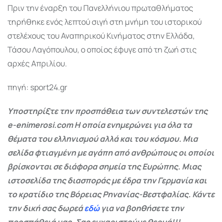
Πριν την έναρξη του Πανελλήνιου πρωταθλήματος
τηρήθηκε ενός λεπτού σιγή στη μνήμη του ιστορικού
στελέχους του Αναπηρικού Κινήματος στην Ελλάδα,
Τάσου Λαγόπουλου, ο οποίος έφυγε από τη ζωή στις
αρχές Απριλίου.
πηγή: sport24.gr
Υποστηρίξτε την προσπάθεια των συντελεστών της
e-enimerosi.com Η οποία ενημερώνει για όλα τα
θέματα του ελληνισμού αλλά και του κόσμου. Μια
σελίδα φτιαγμένη με αγάπη από ανθρώπους οι οποίοι
βρίσκονται σε διάφορα σημεία της Ευρώπης. Μιας
ιστοσελίδα της διασποράς με έδρα την Γερμανία και
το κρατίδιο της Βόρειας Ρηνανίας-Βεστφαλίας. Κάντε
την δική σας δωρεά
εδώ
για να βοηθήσετε την
προσπάθειά μας. Σας ευχαριστούμε θερμά!!!