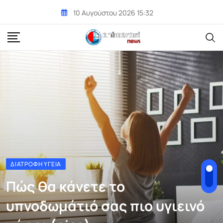
Skip
10 Αυγούστου 2026 15:32
to
content
ΔΙΑΤΡΟΦΉ ΥΓΕΊΑ
Πώς θα κάνετε το
υπνοδωμάτιό σας πιο υγιεινό