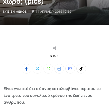
χώρο; (pics)
BY
E-ENIMEROSI
14 ΑΠΡΙΛΊΟΥ 2019 10:59
SHARE
Whatsapp
Print
Share
Tiktok
via
Email
Είναι γνωστό ότι ο ύπνος καταλαμβάνει περίπου το
ένα τρίτο του συνολικού χρόνου της ζωής ενός
ανθρώπου.