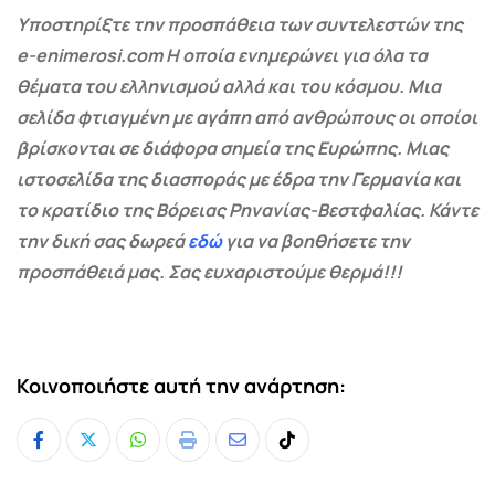
Υποστηρίξτε την προσπάθεια των συντελεστών της
e-enimerosi.com Η οποία ενημερώνει για όλα τα
θέματα του ελληνισμού αλλά και του κόσμου. Μια
σελίδα φτιαγμένη με αγάπη από ανθρώπους οι οποίοι
βρίσκονται σε διάφορα σημεία της Ευρώπης. Μιας
ιστοσελίδα της διασποράς με έδρα την Γερμανία και
το κρατίδιο της Βόρειας Ρηνανίας-Βεστφαλίας. Κάντε
την δική σας δωρεά
εδώ
για να βοηθήσετε την
προσπάθειά μας. Σας ευχαριστούμε θερμά!!!
Κοινοποιήστε αυτή την ανάρτηση:
Whatsapp
Print
Share
Tiktok
via