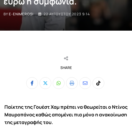
ευρώ η συμφωνία.
BY
E-ENIMEROSI
22 ΑΥΓΟΎΣΤΟΥ 2023 9:14
SHARE
Whatsapp
Print
Share
Tiktok
via
Email
Παίκτης της Γουέστ Χαμ πρέπει να θεωρείται ο Ντίνος
Μαυροπάνος καθώς απομένει πια μόνο η ανακοίνωση
της μεταγραφής του.