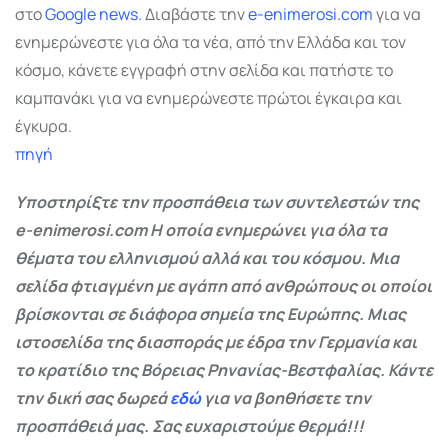
στο
Google
news.
Διαβάστε την
e-enimerosi.com
για να
ενημερώνεστε για όλα τα νέα, από την Ελλάδα και τον
κόσμο, κάνετε εγγραφή στην σελίδα και πατήστε το
καμπανάκι για να ενημερώνεστε πρώτοι έγκαιρα και
έγκυρα.
πηγή
Υποστηρίξτε την προσπάθεια των συντελεστών της
e-enimerosi.com Η οποία ενημερώνει για όλα τα
θέματα του ελληνισμού αλλά και του κόσμου. Μια
σελίδα φτιαγμένη με αγάπη από ανθρώπους οι οποίοι
βρίσκονται σε διάφορα σημεία της Ευρώπης. Μιας
ιστοσελίδα της διασποράς με έδρα την Γερμανία και
το κρατίδιο της Βόρειας Ρηνανίας-Βεστφαλίας. Κάντε
την δική σας δωρεά
εδώ
για να βοηθήσετε την
προσπάθειά μας. Σας ευχαριστούμε θερμά!!!