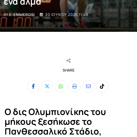
ένα άλμα
BY
E-ENIMEROSI
20 ΙΟΥΝΊΟΥ 2026 11:48
SHARE
Whatsapp
Print
Share
Tiktok
via
Email
Ο δις Ολυμπιονίκης του
μήκους ξεσήκωσε το
Πανθεσσαλικό Στάδιο,