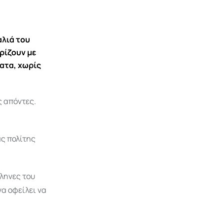
αλιά του
ρίζουν με
ματα, χωρίς
ς απόντες.
ς πολίτης
ληνες του
να οφείλει να