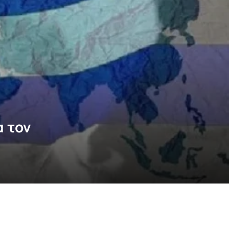
α τον