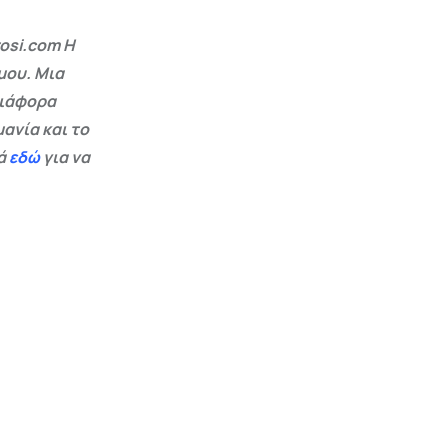
osi.com Η
μου. Μια
διάφορα
ανία και το
εά
εδώ
για να