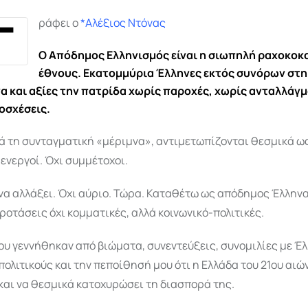
Γ
ράφει ο
*Αλέξιος Ντόνας
Ο Απόδημος Ελληνισμός είναι η σιωπηλή ραχοκοκ
έθνους. Εκατομμύρια Έλληνες εκτός συνόρων στη
γα και αξίες την πατρίδα χωρίς παροχές, χωρίς ανταλλάγ
οσχέσεις.
ά τη συνταγματική «μέριμνα», αντιμετωπίζονται θεσμικά ω
 ενεργοί. Όχι συμμέτοχοι.
να αλλάξει. Όχι αύριο. Τώρα. Καταθέτω ως απόδημος Έλληνα
ροτάσεις όχι κομματικές, αλλά κοινωνικό-πολιτικές.
υ γεννήθηκαν από βιώματα, συνεντεύξεις, συνομιλίες με Έλ
πολιτικούς και την πεποίθησή μου ότι η Ελλάδα του 21ου αιώ
και να θεσμικά κατοχυρώσει τη διασπορά της.