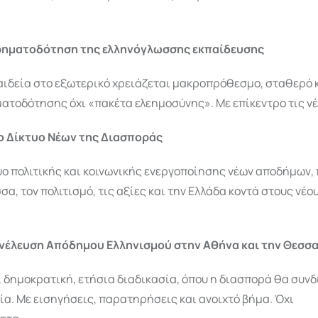
χρηματοδότηση της ελληνόγλωσσης εκπαίδευσης
παιδεία στο εξωτερικό χρειάζεται μακροπρόθεσμο, σταθερό 
ατοδότησης όχι «πακέτα ελεημοσύνης». Με επίκεντρο τις νέε
ο Δίκτυο Νέων της Διασποράς
υο πολιτικής και κοινωνικής ενεργοποίησης νέων αποδήμων,
σα, τον πολιτισμό, τις αξίες και την Ελλάδα κοντά στους νέο
υνέλευση Απόδημου Ελληνισμού στην Αθήνα και την Θεσσ
, δημοκρατική, ετήσια διαδικασία, όπου η διασπορά θα συν
εία. Με εισηγήσεις, παρατηρήσεις και ανοιχτό βήμα. Όχι