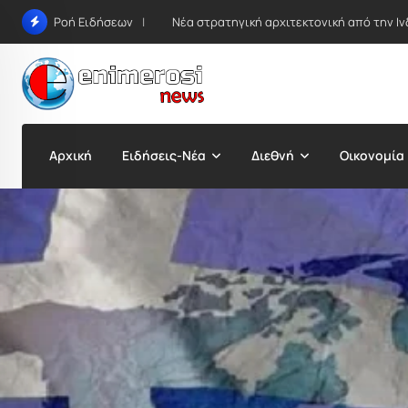
Skip
Νέα στρατηγική αρχιτεκτονική από την Ιν
Ροή Ειδήσεων
to
content
Αρχική
Ειδήσεις-Νέα
Διεθνή
Οικονομία