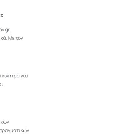
ες
v.gr,
κά. Με τον
 κίνητρα για
αι
ικών
 πραγματικών