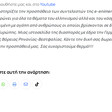
λουθήστε μας και στο
Youtube
στηρίξτε την προσπάθεια των συντελεστών της e-enimer
ρώνει για όλα τα θέματα του ελληνισμού αλλά και του κόσ
γμένη με αγάπη από ανθρώπους οι οποίοι βρίσκονται σε 
Ευρώπης. Μιας ιστοσελίδα της διασποράς με έδρα την Γερμ
ς Βόρειας Ρηνανίας-Βεστφαλίας. Κάντε την δική σας δωρ
ην προσπάθειά μας. Σας ευχαριστούμε θερμά!!!
τε αυτή την ανάρτηση:
Whatsapp
Print
Share
Tiktok
via
Email