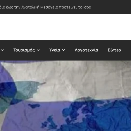
δία έως την Ανατολική Μεσόγειο προτείνει το Ισραήλ – Στο επίκεντρο Ε
Τουρισμός
Υγεία
Λογοτεχνία
Βίντεο