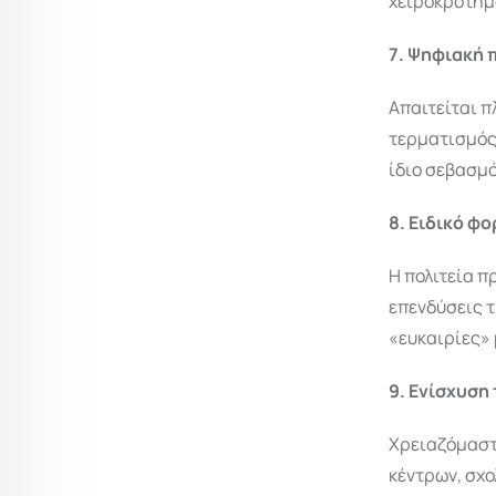
χειροκροτήμ
7. Ψηφιακή 
Απαιτείται π
τερματισμός 
ίδιο σεβασμό
8. Ειδικό φ
Η πολιτεία π
επενδύσεις τ
«ευκαιρίες»
9. Ενίσχυση
Χρειαζόμαστ
κέντρων, σχ