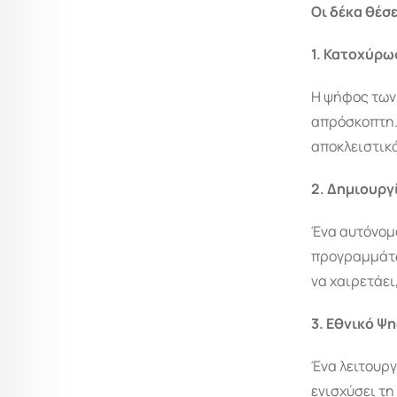
Οι δέκα θέσε
1. Κατοχύρω
Η ψήφος των 
απρόσκοπτη.
αποκλειστικ
2. Δημιουρ
Ένα αυτόνομο
προγραμμάτων
να χαιρετάει,
3. Εθνικό 
Ένα λειτουργ
ενισχύσει τη