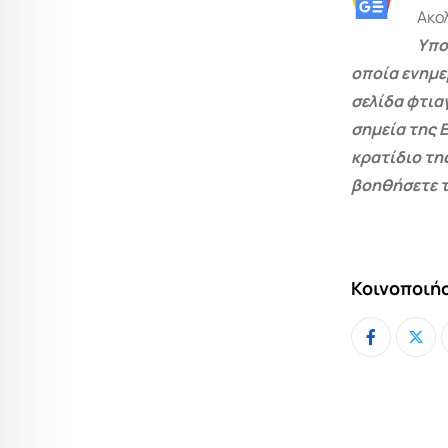
Ακο
Υπο
οποία ενημε
σελίδα φτια
σημεία της 
κρατίδιο τη
βοηθήσετε τ
Κοινοποιήσ