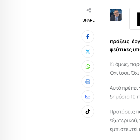
SHARE
πράξεις, έρ
ψεύτικες υπ
Κι όμως, παρ
Whatsapp
Όχι ίσοι. Όχι
Print
Αυτό πρέπει 
δημόσια 10 π
Share
via
Προτάσεις πο
Tiktok
Email
εξωτερικού, 
εμπιστευτεί 