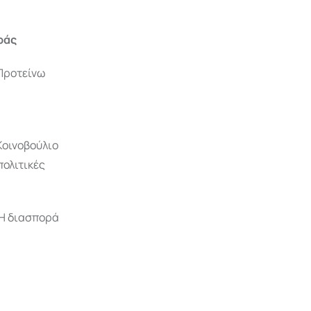
ράς
 Προτείνω
Κοινοβούλιο
πολιτικές
 Η διασπορά