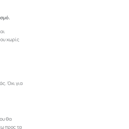
ισμό.
και
φου χωρίς
ς. Όχι για
που θα
τω προς τα