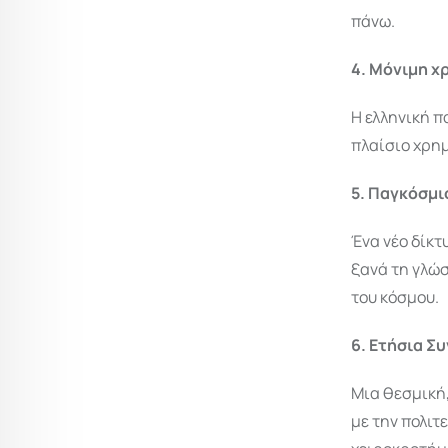
πάνω.
4. Μόνιμη 
Η ελληνική 
πλαίσιο χρημ
5. Παγκόσμι
Ένα νέο δίκτ
ξανά τη γλώσ
του κόσμου.
6. Ετήσια Σ
Μια θεσμική
με την πολιτ