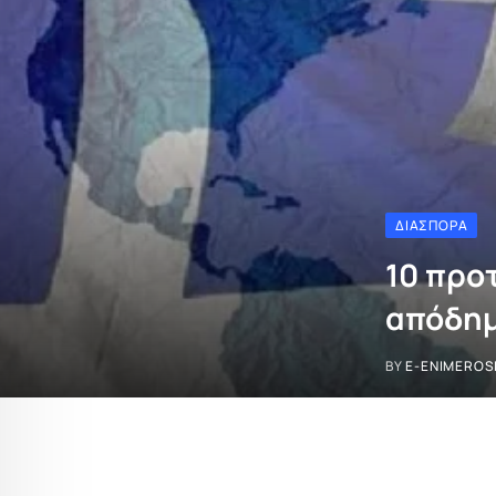
ΔΙΑΣΠΟΡΆ
10 προτ
απόδημ
BY
E-ENIMEROS