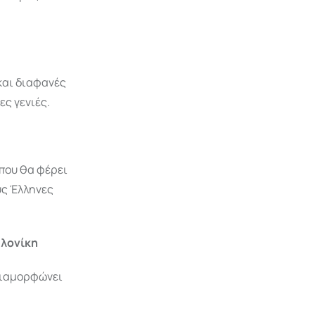
και διαφανές
ς γενιές.
 που θα φέρει
υς Έλληνες
αλονίκη
διαμορφώνει