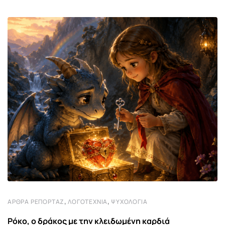
,
,
ΆΡΘΡΑ ΡΕΠΟΡΤΆΖ
ΛΟΓΟΤΕΧΝΊΑ
ΨΥΧΟΛΟΓΊΑ
Ρόκο, ο δράκος με την κλειδωμένη καρδιά