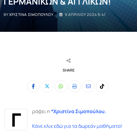
ΓΕΡΜΑΝΙΚΩΝ & ΑΓΓΛΙΚΩΝ!
BY
ΧΡΙΣΤΊΝΑ ΣΙΜΟΠΟΎΛΟΥ.
9 ΑΠΡΙΛΊΟΥ 2024 9:41
SHARE
Whatsapp
Print
Share
Tiktok
via
Email
Γ
ράφει η
*Χριστίνα Σιμοπούλου.
Κάνε κλικ εδώ για τα δωρεάν μαθήματα!