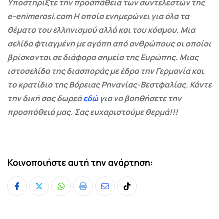
Υποστηρίξτε την προσπάθεια των συντελεστών της
e-enimerosi.com Η οποία ενημερώνει για όλα τα
θέματα του ελληνισμού αλλά και του κόσμου. Μια
σελίδα φτιαγμένη με αγάπη από ανθρώπους οι οποίοι
βρίσκονται σε διάφορα σημεία της Ευρώπης. Μιας
ιστοσελίδα της διασποράς με έδρα την Γερμανία και
το κρατίδιο της Βόρειας Ρηνανίας-Βεστφαλίας. Κάντε
την δική σας δωρεά
εδώ
για να βοηθήσετε την
προσπάθειά μας. Σας ευχαριστούμε θερμά!!!
Κοινοποιήστε αυτή την ανάρτηση:
Whatsapp
Print
Share
Tiktok
via