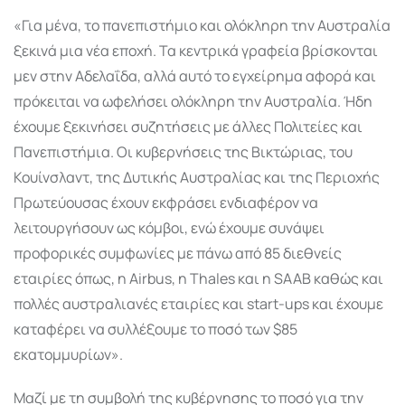
«Για μένα, το πανεπιστήμιο και ολόκληρη την Αυστραλία
ξεκινά μια νέα εποχή. Τα κεντρικά γραφεία βρίσκονται
μεν στην Αδελαΐδα, αλλά αυτό το εγχείρημα αφορά και
πρόκειται να ωφελήσει ολόκληρη την Αυστραλία. Ήδη
έχουμε ξεκινήσει συζητήσεις με άλλες Πολιτείες και
Πανεπιστήμια. Οι κυβερνήσεις της Βικτώριας, του
Κουίνσλαντ, της Δυτικής Αυστραλίας και της Περιοχής
Πρωτεύουσας έχουν εκφράσει ενδιαφέρον να
λειτουργήσουν ως κόμβοι, ενώ έχουμε συνάψει
προφορικές συμφωνίες με πάνω από 85 διεθνείς
εταιρίες όπως, η Airbus, η Thales και η SAAB καθώς και
πολλές αυστραλιανές εταιρίες και start-ups και έχουμε
καταφέρει να συλλέξουμε το ποσό των $85
εκατομμυρίων».
Μαζί με τη συμβολή της κυβέρνησης το ποσό για την