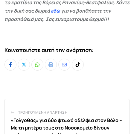
το κρατίδιο της Βόρειας Ρηνανίας-Βεστφαλίας. Κάντε
την δική σας δωρεά
εδώ
για να βοηθήσετε την
προσπάθειά μας. Σας ευχαριστούμε θερμά!!!
Κοινοποιήστε αυτή την ανάρτηση:
Whatsapp
Print
Share
Tiktok
via
Email
ΠΡΟΗΓΟΎΜΕΝΗ ΑΝΆΡΤΗΣΗ
«Γολγοθάς» για δύο φτωχά αδέλφια στον Βόλο –
Με τη μητέρα τους στο Νοσοκομείο δίνουν