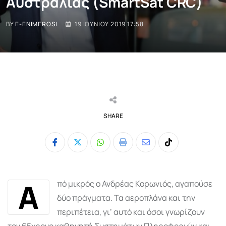
Αυστραλίας (SmartSat CRC)
BY
E-ENIMEROSI
19 ΙΟΥΝΊΟΥ 2019 17:58
SHARE
Whatsapp
Print
Share
Tiktok
via
Email
Α
πό μικρός ο Ανδρέας Κορωνιός, αγαπούσε
δύο πράγματα. Τα αεροπλάνα και την
περιπέτεια, γι’ αυτό και όσοι γνωρίζουν
τον 65χρονο καθηγητή Συστημάτων Πληροφοριών και