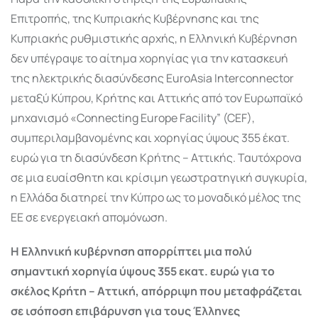
Επιτροπής, της Κυπριακής Κυβέρνησης και της
Κυπριακής ρυθμιστικής αρχής, η Ελληνική Κυβέρνηση
δεν υπέγραψε το αίτημα χορηγίας για την κατασκευή
της ηλεκτρικής διασύνδεσης EuroAsia Interconnector
μεταξύ Κύπρου, Κρήτης και Αττικής από τον Ευρωπαϊκό
μηχανισμό «Connecting Europe Facility” (CEF),
συμπεριλαμβανομένης και χορηγίας ύψους 355 έκατ.
ευρώ για τη διασύνδεση Κρήτης – Αττικής. Ταυτόχρονα
σε μια ευαίσθητη και κρίσιμη γεωστρατηγική συγκυρία,
η Ελλάδα διατηρεί την Κύπρο ως το μοναδικό μέλος της
ΕΕ σε ενεργειακή απομόνωση.
Η Ελληνική κυβέρνηση απορρίπτει μια πολύ
σημαντική χορηγία ύψους 355 εκατ. ευρώ για το
σκέλος Κρήτη – Αττική, απόρριψη που μεταφράζεται
σε ισόποση επιβάρυνση για τους Έλληνες