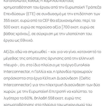
Καταναλωτές καθώς η χαμηλού κόστους
χρηματοδότηση του έργου από την Ευρωπαϊκή Τράπεζα
Επενδύσεων (ETE) σε συνδυασμό με την επιδότηση των
355 εκατ. ευρώ από το CEF θα εξοικονομήσει περί τα
500 εκατ. ευρώ σε παρούσα αξία [700 εκατ. ευρώ σε
βάθος χρόνου], σε σύγκριση με την υλοποίηση του
έργου ως Εθνικό.
Αξίζει εδώ να σημειωθεί – και για να γίνει κατανοητό το
μέγεθος της απίστευτης άρνησης από την ελληνική
πλευρά-, ότι στο ίδιο πλαίσιο με το έργο EuroΑsia
Interconnector, η Γαλλία και η Ιρλανδία προχωρούν
απρόσκοπτα στο έργο Κέλτικη Διασύνδεση (Celtic
Interconnector) για την ηλεκτρική διασύνδεση των δύο
χωρών, με την Ευρωπαϊκή Επιτροπή να καλύπτει το
λιγότερο το 60%, δηλαδή 558 εκατ. ευρώ της
χρηματοδότησης στο πλαίσιο του μηχανισμού του