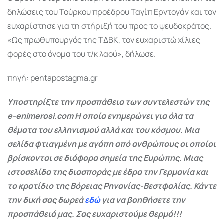
δηλώσεις του Τούρκου προέδρου Ταγίπ Ερντογάν και τον
ευχαρίστησε για τη στήριξή του προς το ψευδοκράτος.
«Ως πρωθυπουργός της ΤΔΒΚ, τον ευχαριστώ χίλιες
φορές στο όνομα του τ/κ λαού», δήλωσε.
πηγή: pentapostagma.gr
Υποστηρίξτε την προσπάθεια των συντελεστών της
e-enimerosi.com Η οποία ενημερώνει για όλα τα
θέματα του ελληνισμού αλλά και του κόσμου. Μια
σελίδα φτιαγμένη με αγάπη από ανθρώπους οι οποίοι
βρίσκονται σε διάφορα σημεία της Ευρώπης. Μιας
ιστοσελίδα της διασποράς με έδρα την Γερμανία και
το κρατίδιο της Βόρειας Ρηνανίας-Βεστφαλίας. Κάντε
την δική σας δωρεά
εδώ
για να βοηθήσετε την
προσπάθειά μας. Σας ευχαριστούμε θερμά!!!