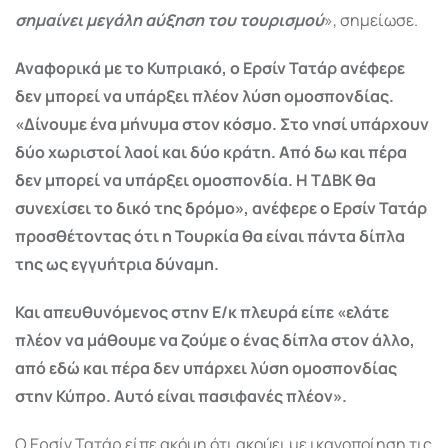
σημαίνει μεγάλη αύξηση του τουρισμού
», σημείωσε.
Αναφορικά με το Κυπριακό, ο Ερσίν Τατάρ ανέφερε
δεν μπορεί να υπάρξει πλέον λύση ομοσπονδίας.
«Δίνουμε ένα μήνυμα στον κόσμο. Στο νησί υπάρχουν
δύο χωριστοί λαοί και δύο κράτη. Από δω και πέρα
δεν μπορεί να υπάρξει ομοσπονδία. Η ΤΔΒΚ θα
συνεχίσει το δικό της δρόμο», ανέφερε ο Ερσίν Τατάρ
προσθέτοντας ότι η Τουρκία θα είναι πάντα δίπλα
της ως εγγυήτρια δύναμη.
Και απευθυνόμενος στην Ε/κ πλευρά είπε «ελάτε
πλέον να μάθουμε να ζούμε ο ένας δίπλα στον άλλο,
από εδώ και πέρα δεν υπάρχει λύση ομοσπονδίας
στην Κύπρο. Αυτό είναι πασιφανές πλέον».
Ο Ερσίν Τατάρ είπε ακόμη ότι ακούει με ικανοποίηση τις