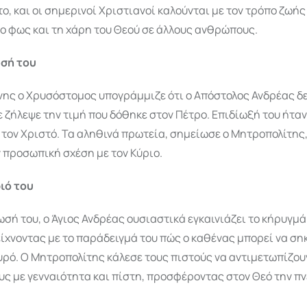
, και οι σημερινοί Χριστιανοί καλούνται με τον τρόπο ζωής
ο φως και τη χάρη του Θεού σε άλλους ανθρώπους.
ωσή του
νης ο Χρυσόστομος υπογράμμιζε ότι ο Απόστολος Ανδρέας δ
 ζήλεψε την τιμή που δόθηκε στον Πέτρο. Επιδίωξή του ήταν
 τον Χριστό. Τα αληθινά πρωτεία, σημείωσε ο Μητροπολίτης
 προσωπική σχέση με τον Κύριο.
ριό του
σή του, ο Άγιος Ανδρέας ουσιαστικά εγκαινιάζει το κήρυγμά
είχνοντας με το παράδειγμά του πώς ο καθένας μπορεί να ση
υρό. Ο Μητροπολίτης κάλεσε τους πιστούς να αντιμετωπίζου
υς με γενναιότητα και πίστη, προσφέροντας στον Θεό την π
.