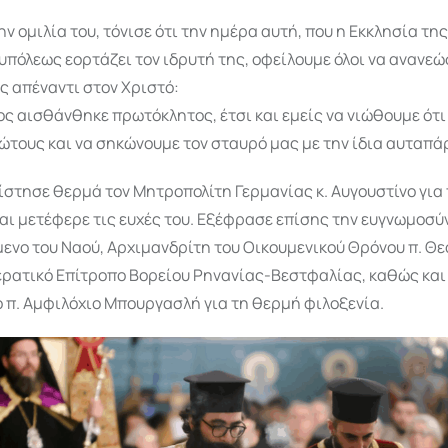
ην ομιλία του, τόνισε ότι την ημέρα αυτή, που η Εκκλησία της
πόλεως εορτάζει τον ιδρυτή της, οφείλουμε όλοι να ανανεώ
ς απέναντι στον Χριστό:
ς αισθάνθηκε πρωτόκλητος, έτσι και εμείς να νιώθουμε ότι
ώτους και να σηκώνουμε τον σταυρό μας με την ίδια αυταπά
ίστησε θερμά τον Μητροπολίτη Γερμανίας κ. Αυγουστίνο για
ι μετέφερε τις ευχές του. Εξέφρασε επίσης την ευγνωμοσύ
μενο του Ναού, Αρχιμανδρίτη του Οικουμενικού Θρόνου π. Θ
ερατικό Επίτροπο Βορείου Ρηνανίας-Βεστφαλίας, καθώς και
 π. Αμφιλόχιο Μπουργασλή για τη θερμή φιλοξενία.