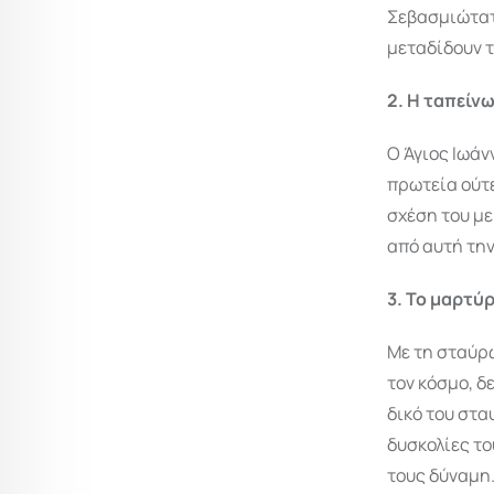
Σεβασμιώτατο
μεταδίδουν τ
2. Η ταπείν
Ο Άγιος Ιωάν
πρωτεία ούτε
σχέση του με
από αυτή την
3. Το μαρτύ
Με τη σταύρω
τον κόσμο, δ
δικό του στα
δυσκολίες το
τους δύναμη