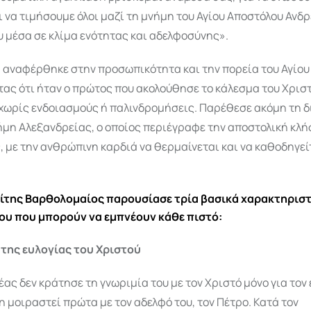
 να τιμήσουμε όλοι μαζί τη μνήμη του Αγίου Αποστόλου Ανδρ
 μέσα σε κλίμα ενότητας και αδελφοσύνης».
 αναφέρθηκε στην προσωπικότητα και την πορεία του Αγίου
ας ότι ήταν ο πρώτος που ακολούθησε το κάλεσμα του Χρισ
 χωρίς ενδοιασμούς ή παλινδρομήσεις. Παρέθεσε ακόμη τη 
ήμη Αλεξανδρείας, ο οποίος περιέγραφε την αποστολική κλή
 με την ανθρώπινη καρδιά να θερμαίνεται και να καθοδηγεί
της Βαρθολομαίος παρουσίασε τρία βασικά χαρακτηριστ
ου που μπορούν να εμπνέουν κάθε πιστό:
η της ευλογίας του Χριστού
έας δεν κράτησε τη γνωριμία του με τον Χριστό μόνο για τον 
η μοιραστεί πρώτα με τον αδελφό του, τον Πέτρο. Κατά τον