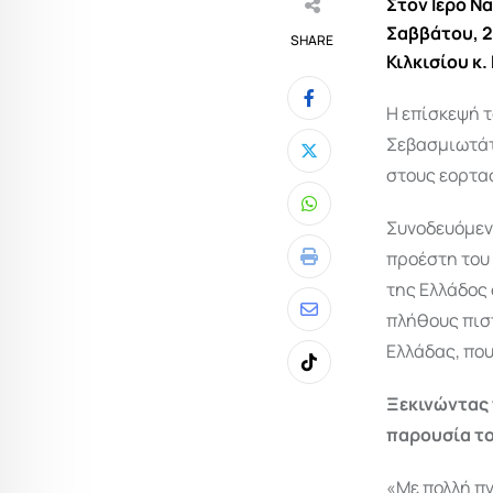
Στον Ιερό Ν
Σαββάτου, 2
SHARE
Κιλκισίου κ
Η επίσκεψή 
Σεβασμιωτάτ
στους εορτασ
Whatsapp
Συνοδευόμενο
προέστη του 
Print
της Ελλάδος
πλήθους πιστ
Share
Ελλάδας, που
via
Tiktok
Email
Ξεκινώντας 
παρουσία το
«Με πολλή π