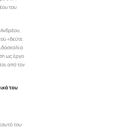
έου του
 Ανδρέου,
τού «δεύτε
διδασκαλία
ση ως έργο
ται από τον
ικά του
εαυτό του·