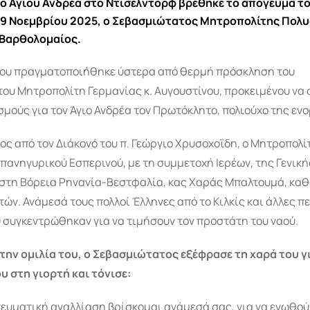
αό Αγίου Ανδρέα στο Ντίσελντορφ βρέθηκε το απόγευμα τ
9 Νοεμβρίου 2025, ο Σεβασμιώτατος Μητροπολίτης Πολυ
. Βαρθολομαίος.
του πραγματοποιήθηκε ύστερα από θερμή πρόσκληση του
ου Μητροπολίτη Γερμανίας κ. Αυγουστίνου, προκειμένου να
μούς για τον Άγιο Ανδρέα τον Πρωτόκλητο, πολιούχο της ενο
ς από τον Διάκονό του π. Γεώργιο Χρυσοχοΐδη, ο Μητροπολίτ
πανηγυρικού Εσπερινού, με τη συμμετοχή Ιερέων, της Γενικ
 στη Βόρεια Ρηνανία-Βεστφαλία, κας Χαράς Μπαλτουμά, καθ
ών. Ανάμεσά τους πολλοί Έλληνες από το Κιλκίς και άλλες π
 συγκεντρώθηκαν για να τιμήσουν τον προστάτη του ναού.
την ομιλία του, ο Σεβασμιώτατος εξέφρασε τη χαρά του γ
υ στη γιορτή και τόνισε:
νευματική αγαλλίαση βρίσκομαι ανάμεσά σας, για να ενωθού