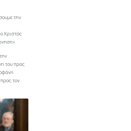
σουμε την
 ο Χριστός
ρνηση».
 την
νη του προς
εοφάνη
 προς τον