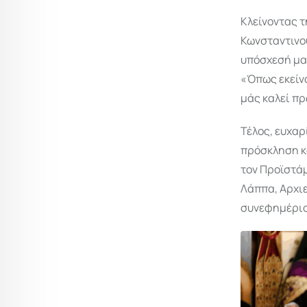
Κλείνοντας τ
Κωνσταντινου
υπόσχεσή μα
«Όπως εκείνο
μάς καλεί πρ
Τέλος, ευχαρ
πρόσκληση κα
τον Προϊστά
Λάππα, Αρχι
συνεφημέριο