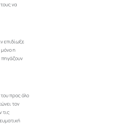
 τους να
εν επιδίωξε
 μόνο η
, πηγάζουν
 του προς όλο
κώνει τον
ν τις
νευματική