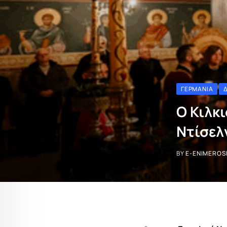
ΓΕΡΜΑΝΊΑ
Ο Κιλκ
Ντίσελ
BY
E-ENIMEROS