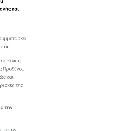
ου
ανής και
 συμμετάσχει
ρίας.
ης Κιλκίς
ής Προξένου
ώς και
εριοχές της
ια την
με στην