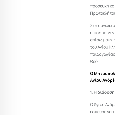
προσευχή και
Πρωτοκλήτου
Στη συνέχεια
επισημαίνοντ
οπίσω μου»,
του Αγίου Κλ
παιδαγωγίας,
Θεό.
Ο Μητροπολί
Αγίου Ανδρέ
1. Η διάδοσ
Ο Άγιος Ανδρ
έσπευσε να τ