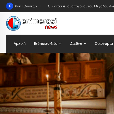
Skip
Οι ξεχασμένοι απόγονοι του Μεγάλου Αλ
Ροή Ειδήσεων
to
content
Αρχική
Ειδήσεις-Νέα
Διεθνή
Οικονομία