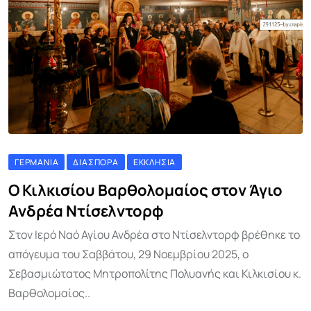
ΓΕΡΜΑΝΊΑ
ΔΙΑΣΠΟΡΆ
ΕΚΚΛΗΣΊΑ
Ο Κιλκισίου Βαρθολομαίος στον Άγιο
Ανδρέα Ντίσελντορφ
Στον Ιερό Ναό Αγίου Ανδρέα στο Ντίσελντορφ βρέθηκε το
απόγευμα του Σαββάτου, 29 Νοεμβρίου 2025, ο
Σεβασμιώτατος Μητροπολίτης Πολυανής και Κιλκισίου κ.
Βαρθολομαίος..