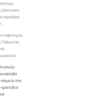
νοτήτων,
 ελληνικής
ον πρόεδρο
η.
την αφετηρία
ς Πολωνίας.
νας
μωσαϊκού.
Η οποία
ια σελίδα
 σημεία της
 κρατίδιο
 να