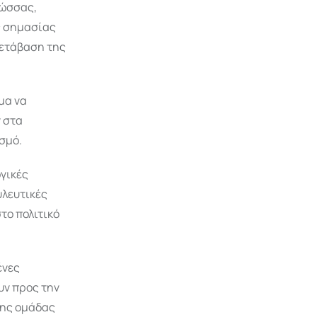
λώσσας,
ής σημασίας
μετάβαση της
μα να
 στα
σμό.
γικές
υλευτικές
το πολιτικό
ένες
υν προς την
της ομάδας