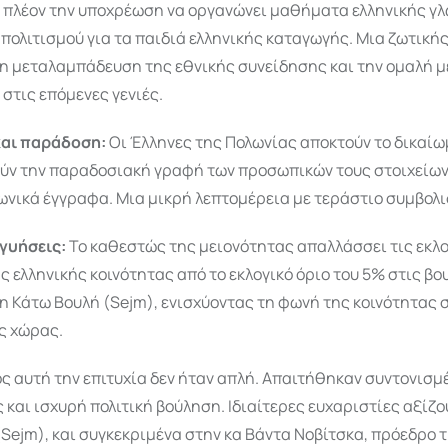
 πλέον την υποχρέωση να οργανώνει μαθήματα ελληνικής γ
 πολιτισμού για τα παιδιά ελληνικής καταγωγής. Μια ζωτικ
τη μεταλαμπάδευση της εθνικής συνείδησης και την ομαλή 
στις επόμενες γενιές.
και παράδοση:
Οι Έλληνες της Πολωνίας αποκτούν το δικαίω
ύν την παραδοσιακή γραφή των προσωπικών τους στοιχείων
ωνικά έγγραφα. Μια μικρή λεπτομέρεια με τεράστιο συμβολι
γγυήσεις:
Το καθεστώς της μειονότητας απαλλάσσει τις εκλο
ς ελληνικής κοινότητας από το εκλογικό όριο του 5% στις βο
τη Κάτω Βουλή (Sejm), ενισχύοντας τη φωνή της κοινότητας σ
ς χώρας.
ς αυτή την επιτυχία δεν ήταν απλή. Απαιτήθηκαν συντονισμ
και ισχυρή πολιτική βούληση. Ιδιαίτερες ευχαριστίες αξίζο
Sejm), και συγκεκριμένα στην κα Βάντα Νοβίτσκα, πρόεδρο 