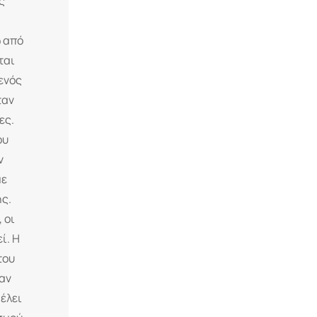
ς
ω από
ται
ενός
ταν
ες.
ου
ν
με
ής.
 οι
ί. Η
του
αν
έλει