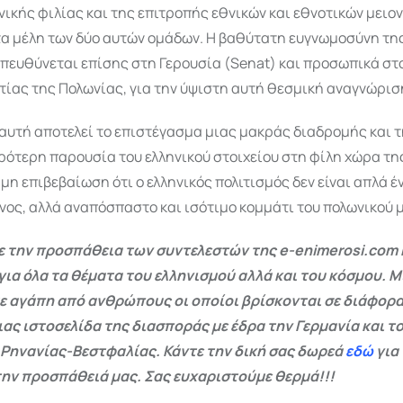
ικής φιλίας και της επιτροπής εθνικών και εθνοτικών μειο
τα μέλη των δύο αυτών ομάδων. Η βαθύτατη ευγνωμοσύνη της
απευθύνεται επίσης στη Γερουσία (Senat) και προσωπικά στ
ίας της Πολωνίας, για την ύψιστη αυτή θεσμική αναγνώρισ
αυτή αποτελεί το επιστέγασμα μιας μακράς διαδρομής και 
ρότερη παρουσία του ελληνικού στοιχείου στη φίλη χώρα τη
ημη επιβεβαίωση ότι ο ελληνικός πολιτισμός δεν είναι απλά έ
ος, αλλά αναπόσπαστο και ισότιμο κομμάτι του πολωνικού 
 την προσπάθεια των συντελεστών της e-enimerosi.com 
για όλα τα θέματα του ελληνισμού αλλά και του κόσμου. Μ
ε αγάπη από ανθρώπους οι οποίοι βρίσκονται σε διάφορα
ας ιστοσελίδα της διασποράς με έδρα την Γερμανία και το
 Ρηνανίας-Βεστφαλίας. Κάντε την δική σας δωρεά
εδώ
για
ην προσπάθειά μας. Σας ευχαριστούμε θερμά!!!