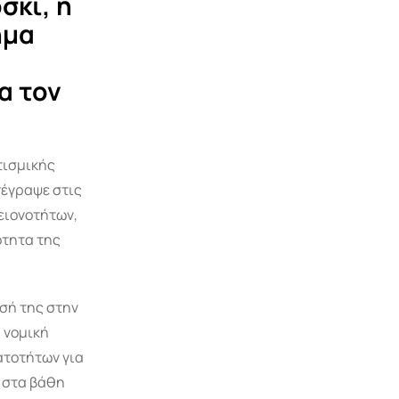
σκι, η
ημα
α τον
τισμικής
πέγραψε στις
μειονοτήτων,
ότητα της
υσή της στην
η νομική
ατοτήτων για
 στα βάθη