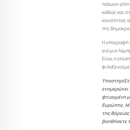
πολωνο-ελλην
καθώς και σ
κοινότητας 
της δημοκρατ
Η υπογραφή 
για μια λαμπ
Είναι η επίσ
φιλοξενούμεν
Υποστηρίξτε
ενημερώνει 
φτιαγμένη μ
Ευρώπης. Μι
της Βόρειας
βοηθήσετε τ