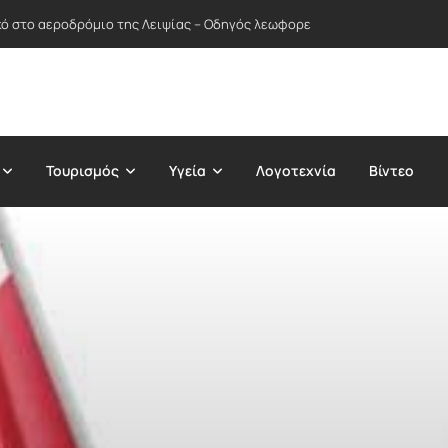
ικό στο αεροδρόμιο της Λειψίας – Οδηγός λεωφορείου απέτρεψε πιθανή
Τουρισμός
Υγεία
Λογοτεχνία
Βίντεο