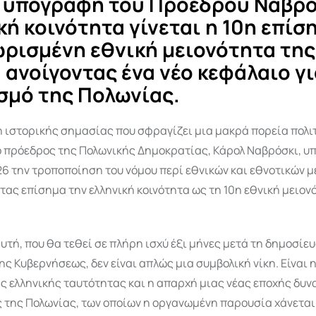
 υπογραφή του Προέδρου Ναβρό
κή κοινότητα γίνεται η 10η επίσ
ρισμένη εθνική μειονότητα της
 ανοίγοντας ένα νέο κεφάλαιο γι
σμό της Πολωνίας.
η ιστορικής σημασίας που σφραγίζει μια μακρά πορεία πολι
ο πρόεδρος της Πολωνικής Δημοκρατίας, Κάρολ
Ναβρόσκι
, υ
026 την τροποποίηση του νόμου περί εθνικών και εθνοτικών 
ας επίσημα την ελληνική κοινότητα ως τη 10η εθνική μειον
τή, που θα τεθεί σε πλήρη ισχύ έξι μήνες μετά τη δημοσίε
ς Κυβερνήσεως, δεν είναι απλώς μια συμβολική νίκη. Είναι 
ς ελληνικής ταυτότητας και η απαρχή μιας νέας εποχής δυν
ς της Πολωνίας, των οποίων η οργανωμένη παρουσία χάνεται