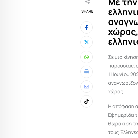
Με την
ελληνι
SHARE
αναγνω
χώρας,
ελληνι
Σε μια κίνησ
Whatsapp
παρουσίας, 
11 Ιουνίου 2
Print
αναγνωρίζοντ
Share
χώρας.
via
Tiktok
Η απόφαση αυ
Email
Εφημερίδα τη
θωράκιση τη
τους Έλληνε