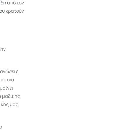
δη από τον
που κρατούν
την
γανώσεις
ρατικό
μαίνει
α μαζικής
ικής μας
α