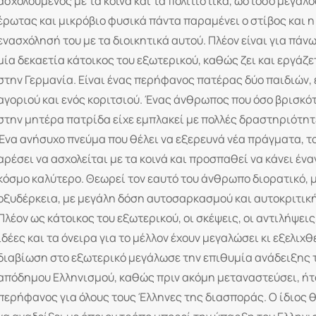
ασχολούμενος με τα κοινά και τα πολιτιστικά, ωστόσο μεγάλο
έρωτας και μικρόβιο φυσικά πάντα παραμένει ο στίβος και η
ενασχόλησή του με τα διοικητικά αυτού. Πλέον είναι για πάν
μία δεκαετία κάτοικος του εξωτερικού, καθώς ζει και εργάζε
στην Γερμανία. Είναι ένας περήφανος πατέρας δύο παιδιών, 
αγοριού και ενός κοριτσιού. Ένας άνθρωπος που όσο βρισκό
στην μητέρα πατρίδα είχε εμπλακεί με πολλές δραστηριότητ
Ένα ανήσυχο πνεύμα που θέλει να εξερευνά νέα πράγματα, τ
αρέσει να ασχολείται με τα κοινά και προσπαθεί να κάνει ένα
κόσμο καλύτερο. Θεωρεί τον εαυτό του άνθρωπο διορατικό, 
οξυδέρκεια, με μεγάλη δόση αυτοσαρκασμού και αυτοκριτικ
Πλέον ως κάτοικος του εξωτερικού, οι σκέψεις, οι αντιλήψεις,
ιδέες και τα όνειρα για το μέλλον έχουν μεγαλώσει κι εξελιχθε
διαβίωση στο εξωτερικό μεγάλωσε την επιθυμία ανάδειξης 
απόδημου Ελληνισμού, καθώς πριν ακόμη μεταναστεύσει, ήτ
περήφανος για όλους τους Έλληνες της διασποράς. Ο ίδιος θ