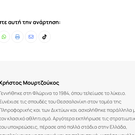
τε αυτή την ανάρτηση:
Whatsapp
Print
Share
Tiktok
via
Email
Χρήστος Μουρτζούκος
Γεννήθηκε στη Φλώρινα το 1984, όπου τελείωσε το λύκειο.
Συνέχισε τις σπουδές του Θεσσαλονίκη στον τομέα της
Πληροφορικής και των Δικτύων και ασχολήθηκε παράλληλα 
τον κλασικό αθλητισμό. Αργότερα εκπλήρωσε τις στρατιωτι
του υποχρεώσεις, πέρασε από πολλά στάδια στην Ελλάδα,