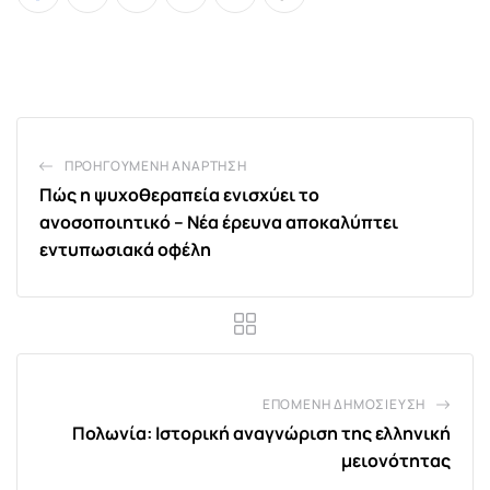
Whatsapp
Print
Share
Tiktok
via
Email
ΠΡΟΗΓΟΎΜΕΝΗ ΑΝΆΡΤΗΣΗ
Πώς η ψυχοθεραπεία ενισχύει το
ανοσοποιητικό – Νέα έρευνα αποκαλύπτει
εντυπωσιακά οφέλη
ΕΠΌΜΕΝΗ ΔΗΜΟΣΊΕΥΣΗ
Πολωνία: Ιστορική αναγνώριση της ελληνική
μειονότητας