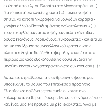
εκκλησάκι του Αγίου Ελισαίου στο Μοναστηράκι. «(…)
Για ν’ αποκτήσει κανείς γρόσια (…) πρέπει να φάη
σπίτια, να καταπιή χωράφια, να βουλιάξη καράβια»
γράφει αλλού ο Παπαδιαμάντης ενώ στηλιτεύει «(…)
τους τοκογλύφους, αιματοφάγους, πολιτικάντηδες,
ρουσφετολόγους, λαοπλάνους, τυχοδιώκτες» και εκτιμά
ότι με την ίδρυση του νεοελληνικού κράτους «την
πλιατσικολογίας διεδέχθη η φορολογία και έκτοτε ο
περιούσιος λαός εξακολουθεί να δουλεύει διά την
μεγάλην κεντρικήν γαστέραν την ώτα ουκ έχουσαν (…)».
Αυτές τις στρεβλώσει; της ανθρώπινης φύσης μας
υποδεικνύει το θαύμα που επιτέλεσε ο προφήτης
Ελισαίος ως ασθένειες που εμείς οι χριστιανοί
καλούμαστε να θεραπεύσουμε. Με όσες δυνάμεις έχει ο
καθένας μας. Με πράξεις μικρές, ελάχιστες. Αλλά με