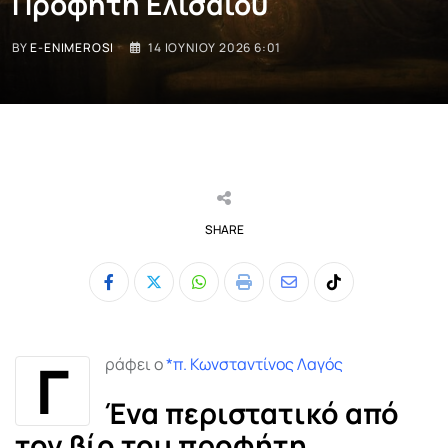
Προφήτη Ελισαίου
BY
E-ENIMEROSI
14 ΙΟΥΝΊΟΥ 2026 6:01
SHARE
Whatsapp
Print
Share
Tiktok
via
Email
Γ
ράφει ο
*π. Κωνσταντίνος Λαγός
Ένα περιστατικό από
τον βίο του προφήτη