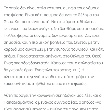
Το οποίο δεν είναι απλά κάτι που αψηφά τους νόμους
της φύσης. Είναι κάτι που μας δείχνει το θέλημα του
Θεού. Και ποιο είναι αυτό; Να στεκόμαστε δίπλα σε
εκείνους που έχουν ανάγκη. Να βοηθάμε όσο μπορούμε.
Πολλές φορές οι δυνάμεις δεν είναι αρκετές. Δεν έχει
σημασία. Και η πιο μικρή βοήθεια που δίνεται με την
καρδιά μας αυγατιζει με την ευλογία του Θεού. Και κάτι
ακόμα. Ποιος στέκεται απέναντι στο θέλημα του Θεού;
Ένας άκαρδος δανειστής. Κάποιος που η απληστία του
δε γνώριζε όρια. Ένας πλουτοκράτης. «(…) Η
πλουτοκρατία γεννά την αδικίαν, αύτη τρέφει την
κακουργίαν, αύτη φθείρει σώματα και ψυχάς.
Αύτη παράγει την κοινωνική σεπηδόνα» μας λέει και ο
Παπαδιαμάντης, ο μεγάλος συγγραφέας, ο οποίος -να
είναι άραγε σύμπτωση; – έψελνε στις αγρυπνίες στο