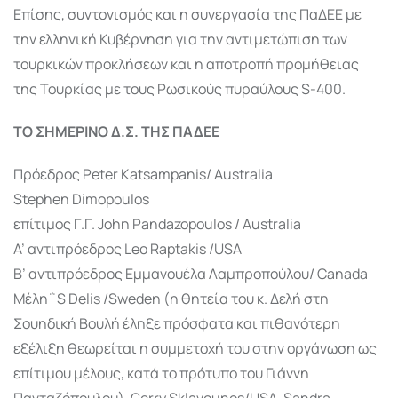
Επίσης, συντονισμός και η συνεργασία της ΠαΔΕΕ με
την ελληνική Κυβέρνηση για την αντιμετώπιση των
τουρκικών προκλήσεων και η αποτροπή προμήθειας
της Τουρκίας με τους Ρωσικούς πυραύλους S-400.
ΤΟ ΣΗΜΕΡΙΝΟ Δ.Σ. ΤΗΣ ΠΑΔΕΕ
Πρόεδρος Peter Katsampanis/ Australia
Stephen Dimopoulos
επίτιμος Γ.Γ. John Pandazopoulos / Australia
A’ αντιπρόεδρος Leo Raptakis /USA
B’ αντιπρόεδρος Eμμανουέλα Λαμπροπούλου/ Canada
Μέλη΅S Delis /Sweden (η θητεία του κ. Δελή στη
Σουηδική Βουλή έληξε πρόσφατα και πιθανότερη
εξέλιξη θεωρείται η συμμετοχή του στην οργάνωση ως
επίτιμου μέλους, κατά το πρότυπο του Γιάννη
Πανταζόπουλου), Gerry Sklavounos/USA, Sandra