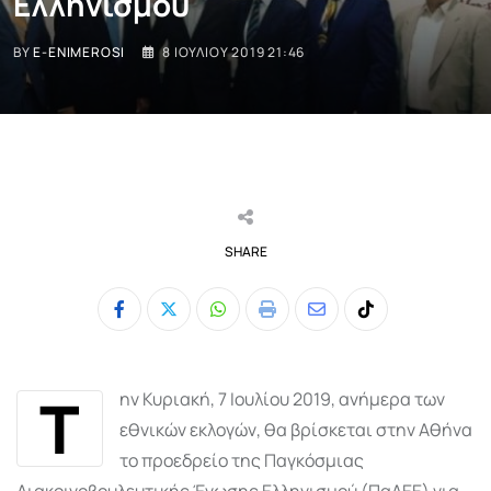
Ελληνισμού
BY
E-ENIMEROSI
8 ΙΟΥΛΊΟΥ 2019 21:46
SHARE
Whatsapp
Print
Share
Tiktok
via
Email
Τ
ην Κυριακή, 7 Ιουλίου 2019, ανήμερα των
εθνικών εκλογών, θα βρίσκεται στην Αθήνα
το προεδρείο της Παγκόσμιας
Διακοινοβουλευτικής Ένωσης Ελληνισμού (ΠαΔΕΕ) για