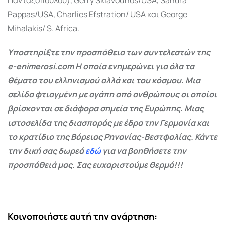
Pappas/USA, Charlies Efstration/ USA και George
Mihalakis/ S. Africa.
Υποστηρίξτε την προσπάθεια των συντελεστών της
e-enimerosi.com Η οποία ενημερώνει για όλα τα
θέματα του ελληνισμού αλλά και του κόσμου. Μια
σελίδα φτιαγμένη με αγάπη από ανθρώπους οι οποίοι
βρίσκονται σε διάφορα σημεία της Ευρώπης. Μιας
ιστοσελίδα της διασποράς με έδρα την Γερμανία και
το κρατίδιο της Βόρειας Ρηνανίας-Βεστφαλίας. Κάντε
την δική σας δωρεά
εδώ
για να βοηθήσετε την
προσπάθειά μας. Σας ευχαριστούμε θερμά!!!
Κοινοποιήστε αυτή την ανάρτηση: