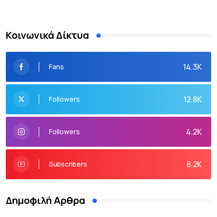
Κοινωνικά Δίκτυα
14.3K
Fans
12.8K
Followers
4.2K
Followers
8.2K
Subscribers
Δημοφιλή Αρθρα