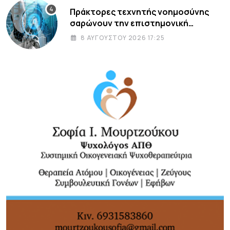
Πράκτορες τεχνητής νοημοσύνης
σαρώνουν την επιστημονική
βιβλιογραφία και φέρνουν στο φως
8 ΑΥΓΟΎΣΤΟΥ 2026 17:25
λάθη δεκαετιών