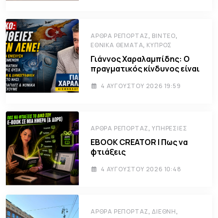
,
,
ΆΡΘΡΑ ΡΕΠΟΡΤΆΖ
ΒΊΝΤΕΟ
,
ΕΘΝΙΚΆ ΘΈΜΑΤΑ
ΚΎΠΡΟΣ
Γιάννος Χαραλαμπίδης: Ο
πραγματικός κίνδυνος είναι
4 ΑΥΓΟΎΣΤΟΥ 2026 19:59
,
ΆΡΘΡΑ ΡΕΠΟΡΤΆΖ
ΥΠΗΡΕΣΊΕΣ
EBOOK CREATOR | Πως να
φτιάξεις
4 ΑΥΓΟΎΣΤΟΥ 2026 10:48
,
,
ΆΡΘΡΑ ΡΕΠΟΡΤΆΖ
ΔΙΕΘΝΉ