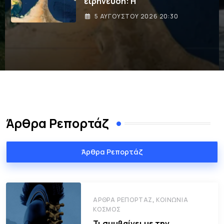
INS Drakon: Το νέο υποβρύχιο-
φάντασμα
5 ΑΥΓΟΎΣΤΟΥ 2026 10:00
Άρθρα Ρεπορτάζ
Άρθρα Ρεπορτάζ
,
ΆΡΘΡΑ ΡΕΠΟΡΤΆΖ
ΚΟΙΝΩΝΊΑ
ΚΌΣΜΟΣ
Τι συμβαίνει με την