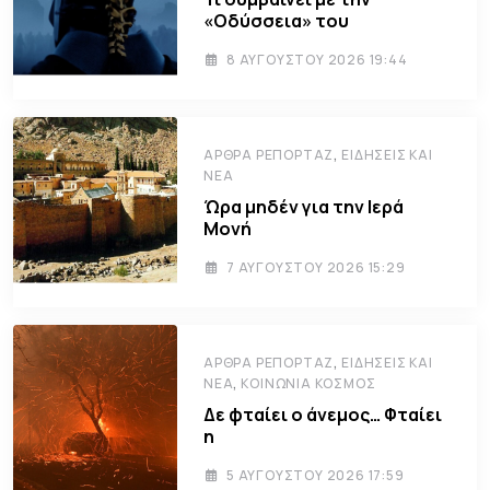
«Οδύσσεια» του
8 ΑΥΓΟΎΣΤΟΥ 2026 19:44
,
ΆΡΘΡΑ ΡΕΠΟΡΤΆΖ
ΕΙΔΉΣΕΙΣ ΚΑΙ
ΝΈΑ
Ώρα μηδέν για την Ιερά
Μονή
7 ΑΥΓΟΎΣΤΟΥ 2026 15:29
,
ΆΡΘΡΑ ΡΕΠΟΡΤΆΖ
ΕΙΔΉΣΕΙΣ ΚΑΙ
,
ΝΈΑ
ΚΟΙΝΩΝΊΑ ΚΌΣΜΟΣ
Δε φταίει ο άνεμος… Φταίει
η
5 ΑΥΓΟΎΣΤΟΥ 2026 17:59