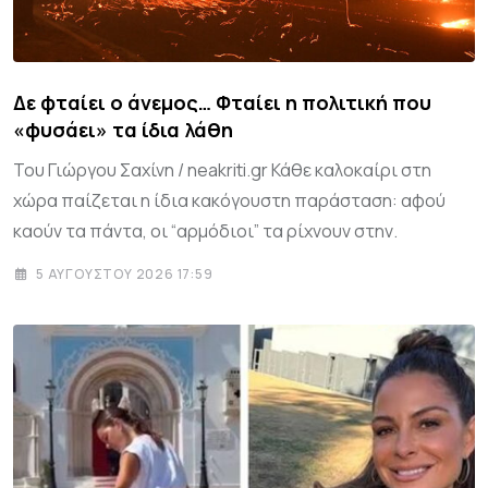
Δε φταίει ο άνεμος… Φταίει η πολιτική που
«φυσάει» τα ίδια λάθη
Του Γιώργου Σαχίνη / neakriti.gr Κάθε καλοκαίρι στη
χώρα παίζεται η ίδια κακόγουστη παράσταση: αφού
καούν τα πάντα, οι “αρμόδιοι” τα ρίχνουν στην.
5 ΑΥΓΟΎΣΤΟΥ 2026 17:59