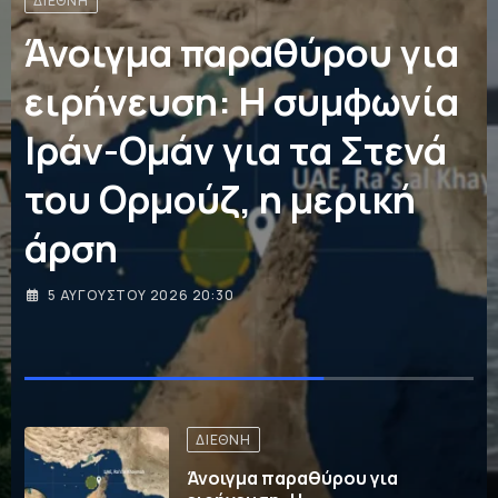
ΓΕΡΜΑΝΊΑ
ΔΙΕΘΝΉ
ΕΙΔΉΣΕΙΣ ΚΑΙ ΝΈΑ
INS Drakon: Το νέο
υποβρύχιο-φάντασμα
του Ισραήλ που αλλάζει
τις ισορροπίες στη
Μέση Ανατολή
5 ΑΥΓΟΎΣΤΟΥ 2026 10:00
,
,
ΓΕΡΜΑΝΊΑ
ΔΙΕΘΝΉ
ΕΙΔΉΣΕΙΣ ΚΑΙ ΝΈΑ