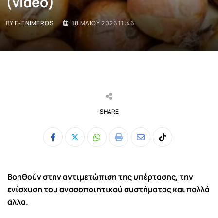
(video)
BY
E-ENIMEROSI
18 ΜΑΪ́ΟΥ 2026 11:46
SHARE
Whatsapp
Print
Share
Tiktok
via
Email
Β
οηθούν στην αντιμετώπιση της υπέρτασης, την
ενίσχυση του ανοσοποιητικού συστήματος και πολλά
άλλα.