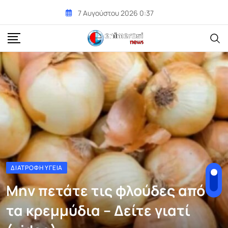
Skip
7 Αυγούστου 2026 0:37
to
content
ΔΙΑΤΡΟΦΉ ΥΓΕΊΑ
Μην πετάτε τις φλούδες από
τα κρεμμύδια – Δείτε γιατί