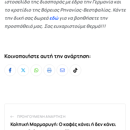
ιστοσελίδα της διασποράς με έδρα την Γερμανία και
το κρατίδιο της Βόρειας Ρηνανίας-Βεστφαλίας. Κάντε
την δική σας δωρεά
εδώ
για να βοηθήσετε την
προσπάθειά μας. Σας ευχαριστούμε θερμά!!!
Κοινοποιήστε αυτή την ανάρτηση:
Whatsapp
Print
Share
Tiktok
via
Email
ΠΡΟΗΓΟΎΜΕΝΗ ΑΝΆΡΤΗΣΗ
Κολπική Μαρμαρυγή: O καφές κάνει ή δεν κάνει