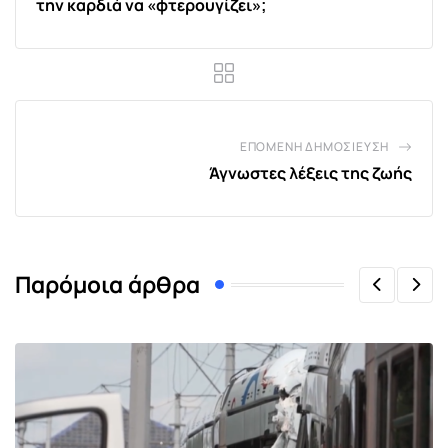
την καρδιά να «φτερουγίζει»;
ΕΠΌΜΕΝΗ ΔΗΜΟΣΊΕΥΣΗ
Άγνωστες λέξεις της ζωής
Παρόμοια άρθρα