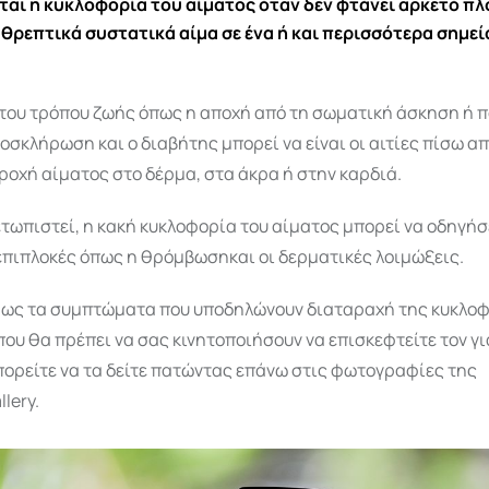
ται η κυκλοφορία του αίματος όταν δεν φτάνει αρκετό πλ
 θρεπτικά συστατικά αίμα σε ένα ή και περισσότερα σημεί
του τρόπου ζωής όπως η αποχή από τη σωματική άσκηση ή 
σκλήρωση και ο διαβήτης μπορεί να είναι οι αιτίες πίσω απ
οχή αίματος στο δέρμα, στα άκρα ή στην καρδιά.
ετωπιστεί, η κακή κυκλοφορία του αίματος μπορεί να οδηγήσ
επιπλοκές όπως η θρόμβωσηκαι οι δερματικές λοιμώξεις.
όμως τα συμπτώματα που υποδηλώνουν διαταραχή της κυκλοφ
που θα πρέπει να σας κινητοποιήσουν να επισκεφτείτε τον γι
πορείτε να τα δείτε πατώντας επάνω στις φωτογραφίες της
lery.