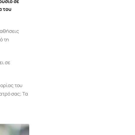
ούσιο σε
α του
παθήσεις
ό τη
ει σε
ορίας του
ατρό σας; Τα