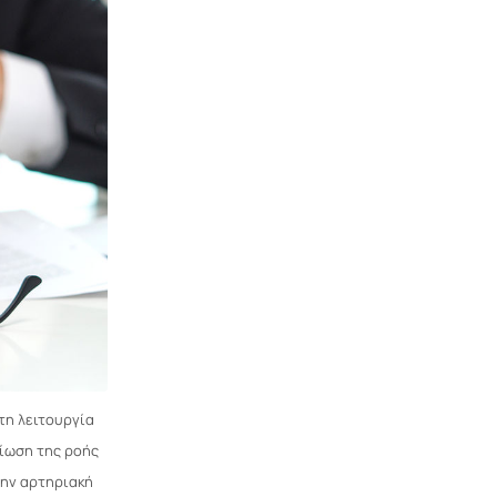
τη λειτουργία
είωση της ροής
την αρτηριακή