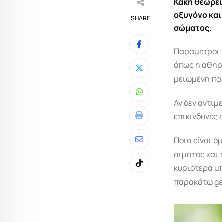
Κ
ακή θεωρεί
οξυγόνο και
SHARE
σώματος.
Παράμετροι 
όπως η αθηρο
μειωμένη παρ
Whatsapp
Αν δεν αντιμ
επικίνδυνες 
Print
Ποια είναι 
Share
αίματος και 
via
κυριότερα μ
Tiktok
Email
παρακάτω gal