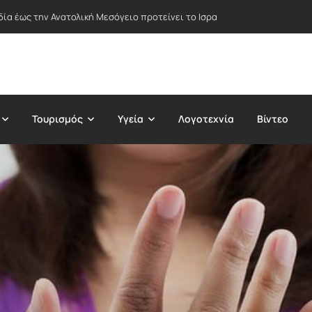
σίτου Cyclospora – Δύο νεκροί και χιλιάδες κρούσματα σε δεκάδες Πολ
Τουρισμός
Υγεία
Λογοτεχνία
Βίντεο