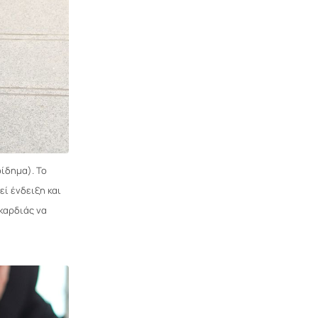
ίδημα). Το
ί ένδειξη και
καρδιάς να