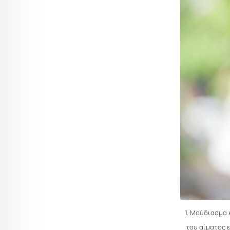
1. Μούδιασμα 
του αίματος ε