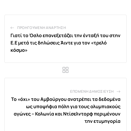
Email
ΠΡΟΗΓΟΎΜΕΝΗ ΑΝΆΡΤΗΣΗ
Γιατί το Όσλο επανεξετάζει την ένταξή του στην
Ε.Ε μετά τις δηλώσεις Άιντε για τον «τρελό
κόσμο»
ΕΠΌΜΕΝΗ ΔΗΜΟΣΊΕΥΣΗ
Το «όχι» του Αμβούργου ανατρέπει τα δεδομένα
ως υποψήφια πόλη για τους ολυμπιακούς
αγώνες – Κολωνία και Ντίσελντορφ περιμένουν
την ετυμηγορία