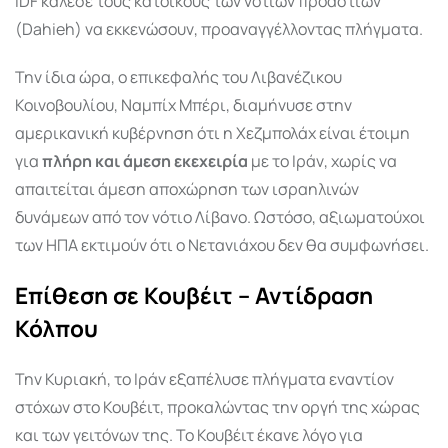
IDF κάλεσε τους κατοίκους των νοτίων προαστίων
(Dahieh) να εκκενώσουν, προαναγγέλλοντας πλήγματα.
Την ίδια ώρα, ο επικεφαλής του Λιβανέζικου
Κοινοβουλίου, Ναμπίχ Μπέρι, διαμήνυσε στην
αμερικανική κυβέρνηση ότι η Χεζμπολάχ είναι έτοιμη
για
πλήρη και άμεση εκεχειρία
με το Ιράν, χωρίς να
απαιτείται άμεση αποχώρηση των ισραηλινών
δυνάμεων από τον νότιο Λίβανο. Ωστόσο, αξιωματούχοι
των ΗΠΑ εκτιμούν ότι ο Νετανιάχου δεν θα συμφωνήσει.
Επίθεση σε Κουβέιτ – Αντίδραση
Κόλπου
Την Κυριακή, το Ιράν εξαπέλυσε πλήγματα εναντίον
στόχων στο Κουβέιτ, προκαλώντας την οργή της χώρας
και των γειτόνων της. Το Κουβέιτ έκανε λόγο για