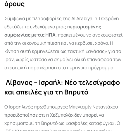
όρους
Σύμφωνα με πληροφορίες της Al Arabiya, η Τεχεράνη
εξετάζει το ενδεχόμενο μιας
περιορισμένης
συμφωνίας με τις ΗΠΑ
, προκειμένου να ανακουφιστεί
από την οικονομική πίεση και να κερδίσει χρόνο. Η
κίνηση αυτή ερμηνεύεται ως τακτική «ανάσας» για το
Ιράν, χωρίς ωστόσο να σημαίνει ολική επαναφορά των
σχέσεων ή παραχώρηση στο πυρηνικό πρόγραμμα.
Λίβανος – Ισραήλ: Νέο τελεσίγραφο
και απειλές για τη Βηρυτό
Ο Ισραηλινός πρωθυπουργός Μπενιαμίν Νετανιάχου
προειδοποίησε ότι η Χεζμπολάχ δεν μπορεί να
χρησιμοποιεί τη Βηρυτό ως «ασφαλές καταφύγιο». Ο