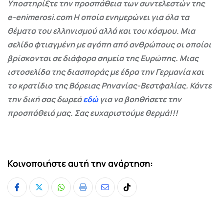
Υποστηρίξτε την προσπάθεια των συντελεστών της
e-enimerosi.com Η οποία ενημερώνει για όλα τα
θέματα του ελληνισμού αλλά και του κόσμου. Μια
σελίδα φτιαγμένη με αγάπη από ανθρώπους οι οποίοι
βρίσκονται σε διάφορα σημεία της Ευρώπης. Μιας
ιστοσελίδα της διασποράς με έδρα την Γερμανία και
το κρατίδιο της Βόρειας Ρηνανίας-Βεστφαλίας. Κάντε
την δική σας δωρεά
εδώ
για να βοηθήσετε την
προσπάθειά μας. Σας ευχαριστούμε θερμά!!!
Κοινοποιήστε αυτή την ανάρτηση:
Whatsapp
Print
Share
Tiktok
via