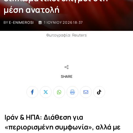
μέση ανατολή
BY
E-ENIMEROSI
1 ΙΟΥΝΊΟΥ 2026 18:37
Φωτογραφία: Reuters
SHARE
Whatsapp
Print
Share
Tiktok
via
Email
Ιράν & ΗΠΑ: Διάθεση για
«περιορισμένη συμφωνία», αλλά με