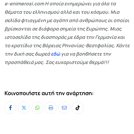
e-enimerosi.com Η οποία ενημερώνει για όλα τα
θέματα του ελληνισμού αλλά και του κόσμου. Μια
σελίδα φτιαγμένη με αγάπη από ανθρώπους οι οποίοι
βρίσκονται σε διάφορα σημεία της Ευρώπης. Μιας
ιστοσελίδα της διασποράς με έδρα την Γερμανία και
το κρατίδιο της Βόρειας Ρηνανίας-Βεστφαλίας. Κάντε
την δική σας δωρεά
εδώ
για να βοηθήσετε την
προσπάθειά μας. Σας ευχαριστούμε θερμά!!!
Κοινοποιήστε αυτή την ανάρτηση:
Whatsapp
Print
Share
Tiktok
via
Email