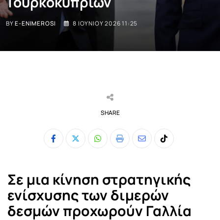
Τουρκοκυπρίων
BY
E-ENIMEROSI
8 ΙΟΥΝΊΟΥ 2026 11:25
SHARE
Whatsapp
Print
Share
Tiktok
via
Email
Σε μια κίνηση στρατηγικής
ενίσχυσης των διμερών
δεσμών προχωρούν Γαλλία