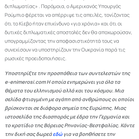
διπλωματίας»
. Παρόμοια, ο Αμερικανός Υπουργός
Ρούμπιο φέρεται να απέρριψε τις απειλές, τονίζοντας
ότι το Κίεβο ήταν επικίνδυνο «για χρόνια» και ότι οι
δυτικές διπλωματικές αποστολές δεν θα αποχωρούσαν,
υπογραμμίζοντας την αποφασιστικότητά τους να
συνεχίσουν να υποστηρίζουν την Ουκρανία παρά τις
ρωσικές προειδοποιήσεις
.
Υποστηρίξτε την προσπάθεια των συντελεστών της
e-enimerosi.com Η οποία ενημερώνει για όλα τα
θέματα του ελληνισμού αλλά και του κόσμου. Μια
σελίδα φτιαγμένη με αγάπη από ανθρώπους οι οποίοι
βρίσκονται σε διάφορα σημεία της Ευρώπης. Μιας
ιστοσελίδα της διασποράς με έδρα την Γερμανία και
το κρατίδιο της Βόρειας Ρηνανίας-Βεστφαλίας. Κάντε
την δική σας δωρεά
εδώ
για να βοηθήσετε την