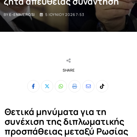
ζητά απευθείας συνάντηση
BY
E-ENIMEROSI
5 ΙΟΥΝΊΟΥ 2026 7:53
SHARE
Whatsapp
Print
Share
Tiktok
via
Email
Θετικά μηνύματα για τη
συνέχιση της διπλωματικής
προσπάθειας μεταξύ Ρωσίας