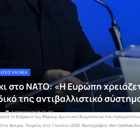
ΉΣΕΙΣ ΚΑΙ ΝΈΑ
κι στο ΝΑΤΟ: «Η Ευρώπη χρειάζε
δικό της αντιβαλλιστικό σύστημ
I
7 ΙΟΥΛΊΟΥ 2026 20:59
α κατά τη διάρκεια του Φόρουμ Αμυντικής Βιομηχανίας που πραγματοπο
ην Άγκυρα, Τουρκία, στις 7 Ιουλίου 2026. Φωτογραφία: Akin Celiktas/A