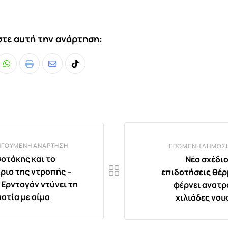
τε αυτή την ανάρτηση:
Whatsapp
Print
Share
Tiktok
via
Email
ΗΓΟΎΜΕΝΗ ΑΝΆΡΤΗΣΗ
ΕΠΌΜΕΝΗ ΔΗΜΟΣΊ
οτάκης και το
Νέο σχέδιο
ριο της ντροπής –
επιδοτήσεις θέ
 Ερντογάν ντύνει τη
φέρνει ανατρ
ατία με αίμα
χιλιάδες νοι