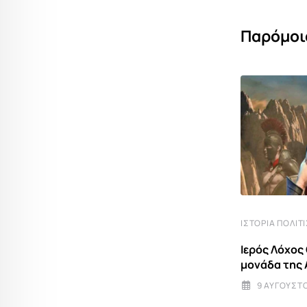
Παρόμοι
ΙΣΤΟΡΊΑ ΠΟΛΙΤ
ΕΚΚΛΗΣΊΑ
Ιερός Λόχος
Ο Άγιος Ματθίας, ο Απόστολος που
μονάδα της 
εκλέχθηκε αντί του
9 ΑΥΓΟΎΣΤΟ
9 ΑΥΓΟΎΣΤΟΥ 2026 7:12