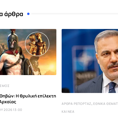
α άρθρα
ΙΣΜΌΣ
 Θηβών: Η θρυλική επίλεκτη
Αρχαίας
,
ΆΡΘΡΑ ΡΕΠΟΡΤΆΖ
ΕΘΝΙΚΆ ΘΈΜΑ
Υ 2026 13:00
ΚΑΙ ΝΈΑ