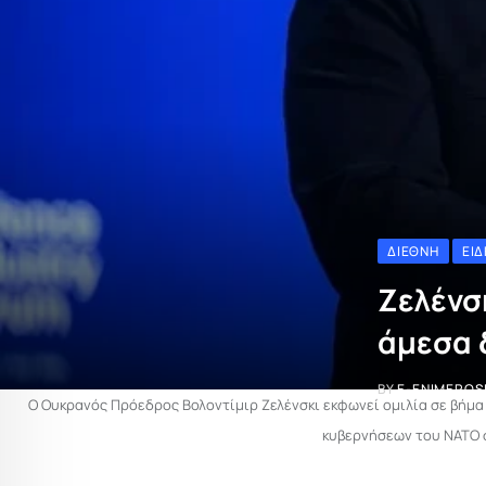
ΔΙΕΘΝΉ
ΕΙΔ
Ζελένσ
άμεσα 
BY
E-ENIMEROS
Ο Ουκρανός Πρόεδρος Βολοντίμιρ Ζελένσκι εκφωνεί ομιλία σε βήμ
κυβερνήσεων του ΝΑΤΟ στ