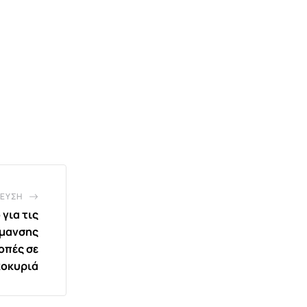
ΕΥΣΗ
 για τις
ρμανσης
οπές σε
κοκυριά