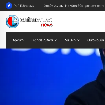
Skip
Χακάν Φιντάν: Η «λύση δύο κρατών» στην
Ροή Ειδήσεων
to
content
Αρχική
Ειδήσεις-Νέα
Διεθνή
Οικονομία