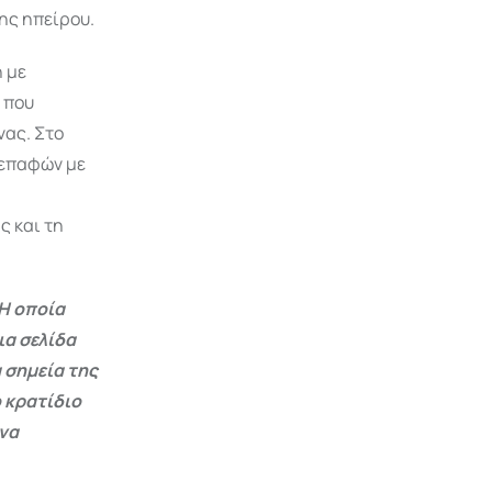
ης ηπείρου.
η με
 που
νας. Στο
 επαφών με
ς και τη
Η οποία
ια σελίδα
 σημεία της
 κρατίδιο
 να