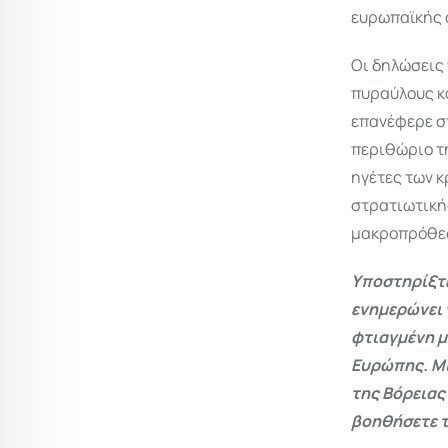
ευρωπαϊκής 
Οι δηλώσεις 
πυραύλους κ
επανέφερε σ
περιθώριο τ
ηγέτες των κ
στρατιωτική
μακροπρόθεσ
Υποστηρίξτε
ενημερώνει 
φτιαγμένη μ
Ευρώπης. Μι
της Βόρειας
βοηθήσετε τ