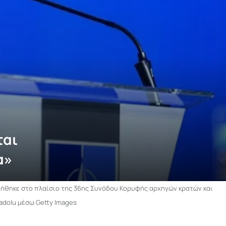
ται
α»
ιήθηκε στο πλαίσιο της 36ης Συνόδου Κορυφής αρχηγών κρατών και
nadolu μέσω Getty Images