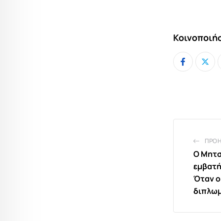
Κοινοποιήσ
ΠΡΟ
Ο Μητσ
εμβατή
Όταν ο
διπλωμ