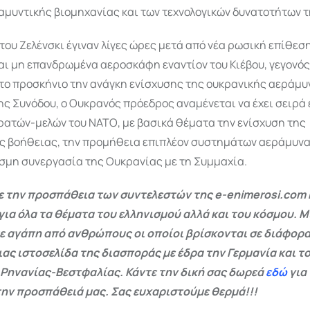
αμυντικής βιομηχανίας και των τεχνολογικών δυνατοτήτων τ
του Ζελένσκι έγιναν λίγες ώρες μετά από νέα ρωσική επίθεσ
αι μη επανδρωμένα αεροσκάφη εναντίον του Κιέβου, γεγονός
το προσκήνιο την ανάγκη ενίσχυσης της ουκρανικής αεράμυ
ης Συνόδου, ο Ουκρανός πρόεδρος αναμένεται να έχει σειρά
ρατών-μελών του ΝΑΤΟ, με βασικά θέματα την ενίσχυση της
ς βοήθειας, την προμήθεια επιπλέον συστημάτων αεράμυνα
μη συνεργασία της Ουκρανίας με τη Συμμαχία.
 την προσπάθεια των συντελεστών της e-enimerosi.com 
για όλα τα θέματα του ελληνισμού αλλά και του κόσμου. Μ
ε αγάπη από ανθρώπους οι οποίοι βρίσκονται σε διάφορα
ας ιστοσελίδα της διασποράς με έδρα την Γερμανία και το
 Ρηνανίας-Βεστφαλίας. Κάντε την δική σας δωρεά
εδώ
για
ην προσπάθειά μας. Σας ευχαριστούμε θερμά!!!