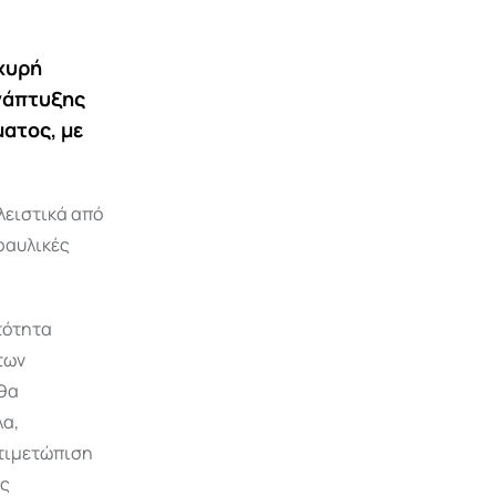
σχυρή
ανάπτυξης
ατος, με
λειστικά από
ραυλικές
τότητα
των
 θα
λα,
ντιμετώπιση
ης