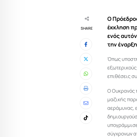
Ο Πρόεδρος
έκκληση πρ
SHARE
ενός αυτόν
την έναρξη
Όπως υποστή
εξωτερικούς 
επιθέσεις συ
Whatsapp
Ο Ουκρανός 
Print
μαζικής παρ
Share
αεράμυνας, ε
via
δημιουργούσ
Tiktok
Email
υπογράμμισε
σύγχρονων απ