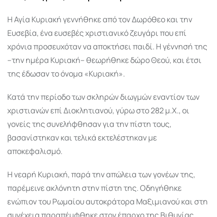
Η Αγία Κυριακή γεννήθηκε από τον Δωρόθεο και την
Ευσεβία, ένα ευσεβές χριστιανικό ζευγάρι που επί
χρόνια προσευχόταν να αποκτήσει παιδί. Η γέννησή της
–την ημέρα Κυριακή– θεωρήθηκε δώρο Θεού, και έτσι
της έδωσαν το όνομα «Κυριακή».
Κατά την περίοδο των σκληρών διωγμών εναντίον των
χριστιανών επί Διοκλητιανού, γύρω στο 282 μ.Χ., οι
γονείς της συνελήφθησαν για την πίστη τους,
βασανίστηκαν και τελικά εκτελέστηκαν με
αποκεφαλισμό.
Η νεαρή Κυριακή, παρά την απώλεια των γονέων της,
παρέμεινε ακλόνητη στην πίστη της. Οδηγήθηκε
ενώπιον του Ρωμαίου αυτοκράτορα Μαξιμιανού και στη
συνέχεια παραπέμφθηκε στον έπαρχο της Βιθυνίας,