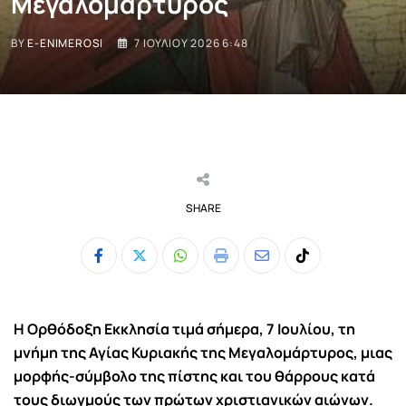
Μεγαλομάρτυρος
BY
E-ENIMEROSI
7 ΙΟΥΛΊΟΥ 2026 6:48
SHARE
Whatsapp
Print
Share
Tiktok
via
Email
Η Ορθόδοξη Εκκλησία τιμά σήμερα, 7 Ιουλίου, τη
μνήμη της Αγίας Κυριακής της Μεγαλομάρτυρος, μιας
μορφής-σύμβολο της πίστης και του θάρρους κατά
τους διωγμούς των πρώτων χριστιανικών αιώνων.