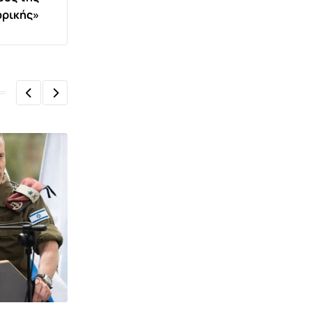
ρικής»
,
ΕΙΔΉΣΕΙΣ ΚΑΙ ΝΈΑ
ΚΟΙΝΩΝΊΑ ΚΌΣΜΟΣ
ΗΠΑ: Συναγερμός για την έξαρση του
παρασίτου Cyclospora –