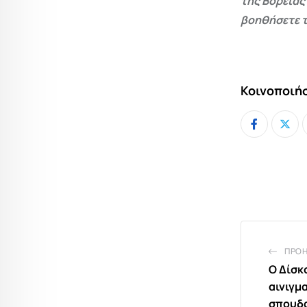
της Βόρειας
βοηθήσετε τ
Κοινοποιήσ
ΠΡΟ
Ο Δίσκ
αινιγμ
σπουδα