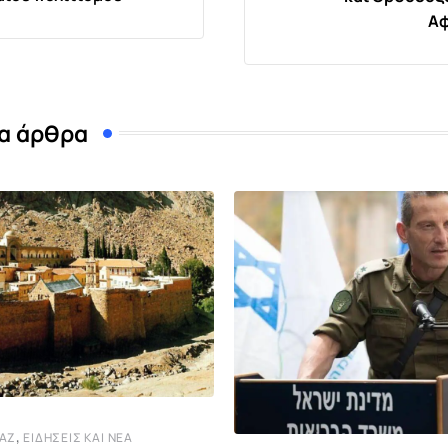
Αφ
α άρθρα
,
ΤΆΖ
ΕΙΔΉΣΕΙΣ ΚΑΙ ΝΈΑ