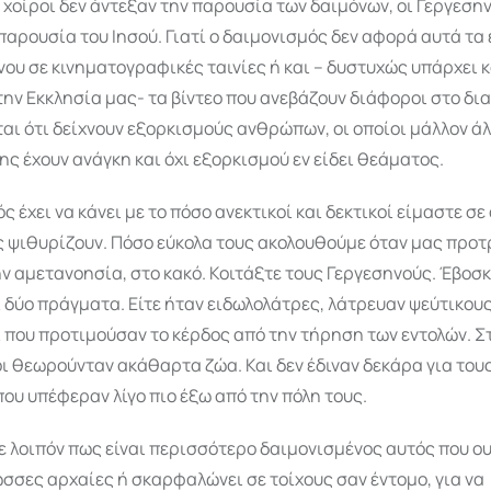
 χοίροι δεν άντεξαν την παρουσία των δαιμόνων, οι Γεργεσην
παρουσία του Ιησού. Γιατί ο δαιμονισμός δεν αφορά αυτά τ
νου σε κινηματογραφικές ταινίες ή και – δυστυχώς υπάρχει κ
ην Εκκλησία μας- τα βίντεο που ανεβάζουν διάφοροι στο δια
αι ότι δείχνουν εξορκισμούς ανθρώπων, οι οποίοι μάλλον ά
ς έχουν ανάγκη και όχι εξορκισμού εν είδει θεάματος.
ς έχει να κάνει με το πόσο ανεκτικοί και δεκτικοί είμαστε σε
ς ψιθυρίζουν. Πόσο εύκολα τους ακολουθούμε όταν μας προτ
ν αμετανοησία, στο κακό. Κοιτάξτε τους Γεργεσηνούς. Έβοσκ
 δύο πράγματα. Είτε ήταν ειδωλολάτρες, λάτρευαν ψεύτικους
 που προτιμούσαν το κέρδος από την τήρηση των εντολών. Σ
οι θεωρούνταν ακάθαρτα ζώα. Και δεν έδιναν δεκάρα για του
υ υπέφεραν λίγο πιο έξω από την πόλη τους.
 λοιπόν πως είναι περισσότερο δαιμονισμένος αυτός που ου
ώσσες αρχαίες ή σκαρφαλώνει σε τοίχους σαν έντομο, για να