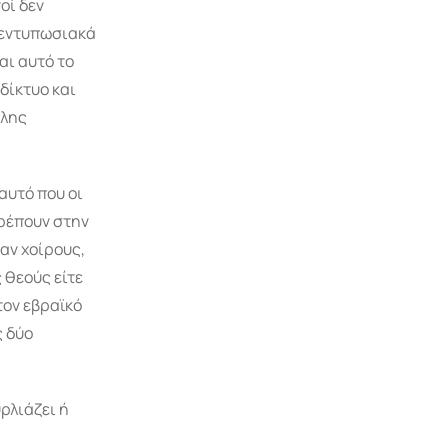
οί δεν
α εντυπωσιακά
αι αυτό το
δίκτυο και
λλης
 αυτό που οι
ρέπουν στην
αν χοίρους,
 θεούς είτε
τον εβραϊκό
ς δύο
ρλιάζει ή