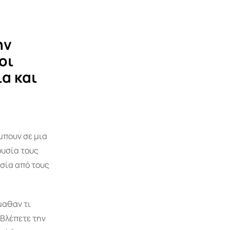
ην
οι
α και
μπουν σε μια
ουσία τους
υσία από τους
μαθαν τι
 Βλέπετε την