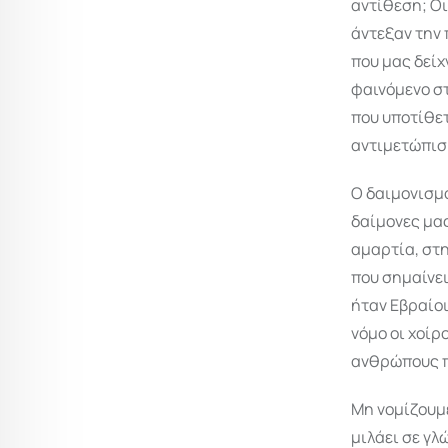
αντίθεση; Οι
άντεξαν την 
που μας δείχ
φαινόμενο στ
που υποτίθετ
αντιμετώπιση
Ο δαιμονισμό
δαίμονες μα
αμαρτία, στη
που σημαίνει
ήταν Εβραίοι
νόμο οι χοίρ
ανθρώπους πο
Μη νομίζουμε
μιλάει σε γλ