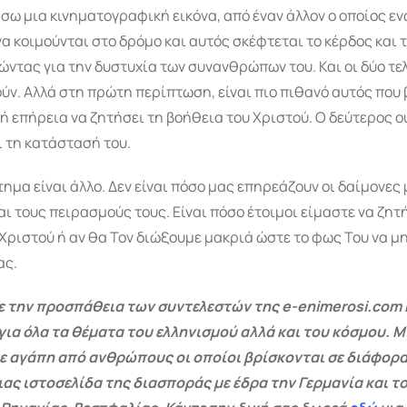
ω μια κινηματογραφική εικόνα, από έναν άλλον ο οποίος εν
 κοιμούνται στο δρόμο και αυτός σκέφτεται το κέρδος και 
ντας για την δυστυχία των συνανθρώπων του. Και οι δύο τε
ύν. Αλλά στη πρώτη περίπτωση, είναι πιο πιθανό αυτός που 
ή επήρεια να ζητήσει τη βοήθεια του Χριστού. Ο δεύτερος ο
 τη κατάστασή του.
ήτημα είναι άλλο. Δεν είναι πόσο μας επηρεάζουν οι δαίμονες 
ι τους πειρασμούς τους. Είναι πόσο έτοιμοι είμαστε να ζητ
Χριστού ή αν θα Τον διώξουμε μακριά ώστε το φως Του να μ
ας.
 την προσπάθεια των συντελεστών της e-enimerosi.com 
για όλα τα θέματα του ελληνισμού αλλά και του κόσμου. Μ
ε αγάπη από ανθρώπους οι οποίοι βρίσκονται σε διάφορα
ας ιστοσελίδα της διασποράς με έδρα την Γερμανία και το