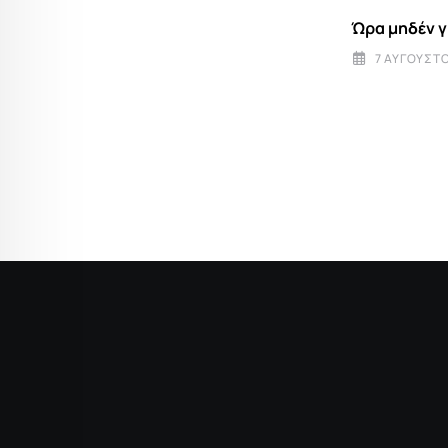
Ώρα μηδέν γ
Κρεμμύδι: Το λαχανικό που αξίζει τα
δάκρυα μας
7 ΑΥΓΟΎΣΤΟ
7 ΑΥΓΟΎΣΤΟΥ 2026 7:09