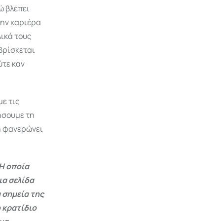
ώ βλέπει
την καριέρα
λικά τους
βρίσκεται
ύτε καν
με τις
ήσουμε τη
η φανερώνει
Η οποία
ια σελίδα
 σημεία της
 κρατίδιο