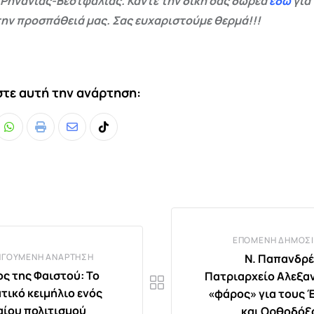
 Ρηνανίας-Βεστφαλίας. Κάντε την δική σας δωρεά
εδώ
για
ην προσπάθειά μας. Σας ευχαριστούμε θερμά!!!
τε αυτή την ανάρτηση:
Whatsapp
Print
Share
Tiktok
via
Email
ΕΠΌΜΕΝΗ ΔΗΜΟΣΊ
ΗΓΟΎΜΕΝΗ ΑΝΆΡΤΗΣΗ
Ν. Παπανδρέ
ος της Φαιστού: Το
Πατριαρχείο Αλεξα
ατικό κειμήλιο ενός
«φάρος» για τους 
ίου πολιτισμού
και Ορθοδόξ