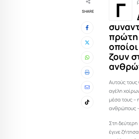
Γ
SHARE
συναντ
πρώτη 
οποίοι
ζουν σ
Whatsapp
ανθρώ
Print
Αυτούς τους 
αγέλη χοίρων
Share
μέσα τους – 
via
Tiktok
ανθρώπους – 
Email
Στη δεύτερη 
έγινε ζήτησα