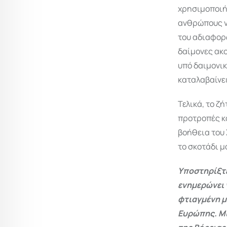
χρησιμοποιήσ
ανθρώπους να
του αδιαφορώ
δαίμονες ακο
υπό δαιμονικ
καταλαβαίνει
Τελικά, το ζ
προτροπές κα
βοήθεια του 
το σκοτάδι μ
Υποστηρίξτε
ενημερώνει 
φτιαγμένη μ
Ευρώπης. Μι