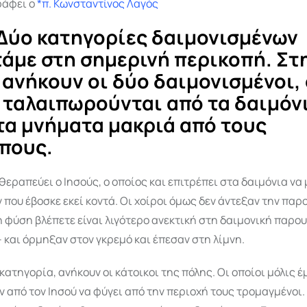
ράφει ο
*π. Κωνσταντίνος Λαγός
Δύο κατηγορίες δαιμονισμένων
άμε στη σημερινή περικοπή. Στ
ανήκουν οι δύο δαιμονισμένοι, 
 ταλαιπωρούνται από τα δαιμόνι
τα μνήματα μακριά από τους
πους.
θεραπεύει ο Ιησούς, ο οποίος και επιτρέπει στα δαιμόνια να 
 που έβοσκε εκεί κοντά. Οι χοίροι όμως δεν άντεξαν την παρ
η φύση βλέπετε είναι λιγότερο ανεκτική στη δαιμονική παρο
και όρμηξαν στον γκρεμό και έπεσαν στη λίμνη.
κατηγορία, ανήκουν οι κάτοικοι της πόλης. Οι οποίοι μόλις έ
ν από τον Ιησού να φύγει από την περιοχή τους τρομαγμένοι.