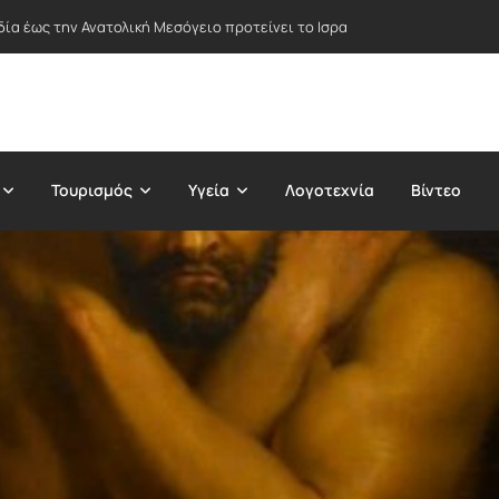
δία έως την Ανατολική Μεσόγειο προτείνει το Ισραήλ – Στο επίκεντρο Ε
Τουρισμός
Υγεία
Λογοτεχνία
Βίντεο