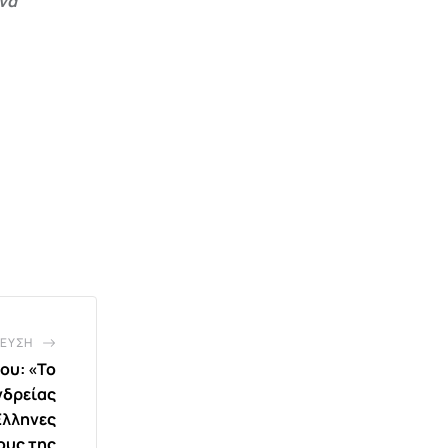
 να
ΕΥΣΗ
ου: «Το
νδρείας
Έλληνες
ους της