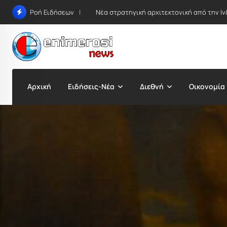
Skip
Νέα στρατηγική αρχιτεκτονική από την Ιν
Ροή Ειδήσεων
to
content
Αρχική
Ειδήσεις-Νέα
Διεθνή
Οικονομία