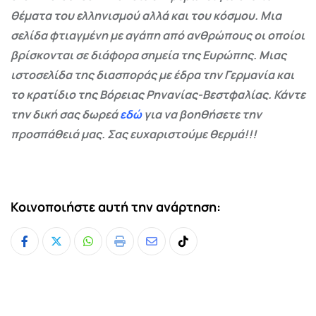
θέματα του ελληνισμού αλλά και του κόσμου. Μια
σελίδα φτιαγμένη με αγάπη από ανθρώπους οι οποίοι
βρίσκονται σε διάφορα σημεία της Ευρώπης. Μιας
ιστοσελίδα της διασποράς με έδρα την Γερμανία και
το κρατίδιο της Βόρειας Ρηνανίας-Βεστφαλίας. Κάντε
την δική σας δωρεά
εδώ
για να βοηθήσετε την
προσπάθειά μας. Σας ευχαριστούμε θερμά!!!
Κοινοποιήστε αυτή την ανάρτηση:
Whatsapp
Print
Share
Tiktok
via
Email