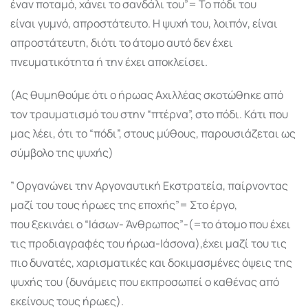
έναν ποταμό, χάνει το σανδάλι του”= Το πόδι του
είναι γυμνό, απροστάτευτο. Η ψυχή του, λοιπόν, είναι
απροστάτευτη, διότι το άτομο αυτό δεν έχει
πνευματικότητα ή την έχει αποκλείσει.
(Ας θυμηθούμε ότι ο ήρωας Αχιλλέας σκοτώθηκε από
τον τραυματισμό του στην “πτέρνα”, στο πόδι. Κάτι που
μας λέει, ότι το “πόδι”, στους μύθους, παρουσιάζεται ως
σύμβολο της ψυχής)
” Οργανώνει την Αργοναυτική Εκστρατεία, παίρνοντας
μαζί του τους ήρωες της εποχής”= Στο έργο,
που ξεκινάει ο “Ιάσων- Άνθρωπος”-(=το άτομο που έχει
τις προδιαγραφές του ήρωα-Ιάσονα),έχει μαζί του τις
πιο δυνατές, χαρισματικές και δοκιμασμένες όψεις της
ψυχής του (δυνάμεις που εκπροσωπεί ο καθένας από
εκείνους τους ήρωες).