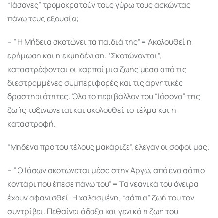
“Ιάσονες” τρομοκρατούν τους γύρω τους ασκώντας
πάνω τους εξουσία;
– ” Η Μήδεια σκοτώνει τα παιδιά της”= Ακολουθεί η
ερήμωση και η εκμηδένιση. “Σκοτώνονται”,
καταστρέφονται οι καρποί μια ζωής μέσα από τις
διεστραμμένες συμπεριφορές και τις αρνητικές
δραστηριότητες. Όλο το περιβάλλον του “Ιάσονα” της
ζωής τοξινώνεται και ακολουθεί το τέλμα και η
καταστροφή.
“Μηδένα προ του τέλους μακάριζε”, έλεγαν οι σοφοί μας.
– ” Ο Ιάσων σκοτώνεται μέσα στην Αργώ, από ένα σάπιο
κοντάρι που έπεσε πάνω του”= Τα νεανικά του όνειρα
έχουν αφανισθεί. Η χαλασμένη, “σάπια” ζωή του τον
συντρίβει. Πεθαίνει άδοξα και γενικά η ζωή του