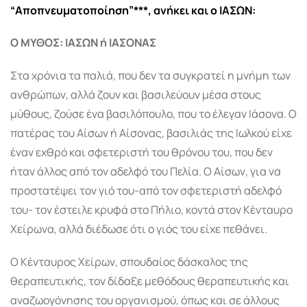
“Αποπνευματοποίηση”***, ανήκει και ο ΙΑΣΩΝ:
Ο ΜΥΘΟΣ: ΙΑΣΩΝ ή ΙΑΣΟΝΑΣ
Στα χρόνια τα παλιά, που δεν τα συγκρατεί η μνήμη των
ανθρώπων, αλλά ζουν και βασιλεύουν μέσα στους
μύθους, ζούσε ένα βασιλόπουλο, που το έλεγαν Ιάσονα. Ο
πατέρας του Αίσων ή Αίσονας, βασιλιάς της Ιωλκού είχε
έναν εχθρό και σφετεριστή του θρόνου του, που δεν
ήταν άλλος από τον αδελφό του Πελία. Ο Αίσων, για να
προστατέψει τον γιό του-από τον σφετεριστή αδελφό
του- τον έστειλε κρυφά στο Πήλιο, κοντά στον Κένταυρο
Χείρωνα, αλλά διέδωσε ότι ο γιός του είχε πεθάνει.
Ο Κένταυρος Χείρων, σπουδαίος δάσκαλος της
θεραπευτικής, τον δίδαξε μεθόδους θεραπευτικής και
αναζωογόνησης του οργανισμού, όπως και σε άλλους