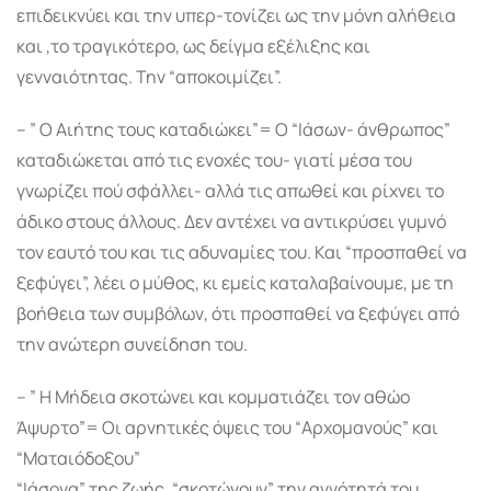
επιδεικνύει και την υπερ-τονίζει ως την μόνη αλήθεια
και ,το τραγικότερο, ως δείγμα εξέλιξης και
γενναιότητας. Την “αποκοιμίζει”.
– ” Ο Αιήτης τους καταδιώκει”= Ο “Ιάσων- άνθρωπος”
καταδιώκεται από τις ενοχές του- γιατί μέσα του
γνωρίζει πού σφάλλει- αλλά τις απωθεί και ρίχνει το
άδικο στους άλλους. Δεν αντέχει να αντικρύσει γυμνό
τον εαυτό του και τις αδυναμίες του. Και “προσπαθεί να
ξεφύγει”, λέει ο μύθος, κι εμείς καταλαβαίνουμε, με τη
βοήθεια των συμβόλων, ότι προσπαθεί να ξεφύγει από
την ανώτερη συνείδηση του.
– ” Η Μήδεια σκοτώνει και κομματιάζει τον αθώο
Άψυρτο”= Οι αρνητικές όψεις του “Αρχομανούς” και
“Ματαιόδοξου”
“Ιάσονα” της ζωής, “σκοτώνουν” την αγνότητά του.