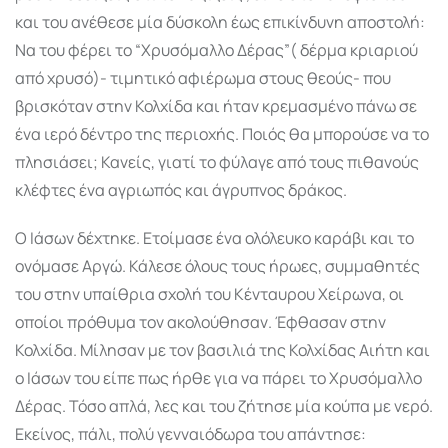
και του ανέθεσε μία δύσκολη έως επικίνδυνη αποστολή:
Να του φέρει το “Χρυσόμαλλο Δέρας”( δέρμα κριαριού
από χρυσό)- τιμητικό αφιέρωμα στους θεούς- που
βρισκόταν στην Κολχίδα και ήταν κρεμασμένο πάνω σε
ένα ιερό δέντρο της περιοχής. Ποιός θα μπορούσε να το
πλησιάσει; Κανείς, γιατί το φύλαγε από τους πιθανούς
κλέφτες ένα αγριωπός και άγρυπνος δράκος.
Ο Ιάσων δέχτηκε. Ετοίμασε ένα ολόλευκο καράβι και το
ονόμασε Αργώ. Κάλεσε όλους τους ήρωες, συμμαθητές
του στην υπαίθρια σχολή του Κένταυρου Χείρωνα, οι
οποίοι πρόθυμα τον ακολούθησαν. Έφθασαν στην
Κολχίδα. Μίλησαν με τον βασιλιά της Κολχίδας Αιήτη και
ο Ιάσων του είπε πως ήρθε για να πάρει το Χρυσόμαλλο
Δέρας. Τόσο απλά, λες και του ζήτησε μία κούπα με νερό.
Εκείνος, πάλι, πολύ γενναιόδωρα του απάντησε: