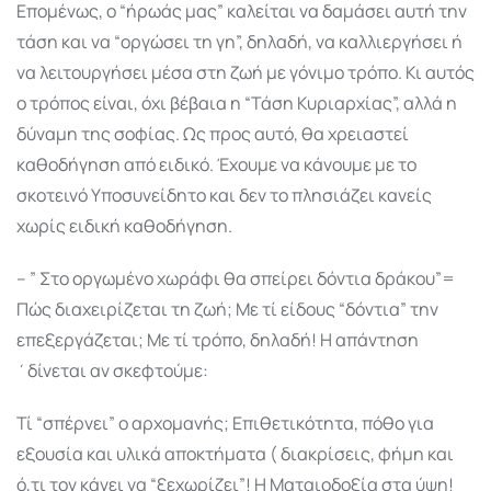
Επομένως, ο “ήρωάς μας” καλείται να δαμάσει αυτή την
τάση και να “οργώσει τη γη”, δηλαδή, να καλλιεργήσει ή
να λειτουργήσει μέσα στη ζωή με γόνιμο τρόπο. Κι αυτός
ο τρόπος είναι, όχι βέβαια η “Τάση Κυριαρχίας”, αλλά η
δύναμη της σοφίας. Ως προς αυτό, θα χρειαστεί
καθοδήγηση από ειδικό. Έχουμε να κάνουμε με το
σκοτεινό Υποσυνείδητο και δεν το πλησιάζει κανείς
χωρίς ειδική καθοδήγηση.
– ” Στο οργωμένο χωράφι θα σπείρει δόντια δράκου”=
Πώς διαχειρίζεται τη ζωή; Με τί είδους “δόντια” την
επεξεργάζεται; Με τί τρόπο, δηλαδή! Η απάντηση
΄δίνεται αν σκεφτούμε:
Τί “σπέρνει” ο αρχομανής; Επιθετικότητα, πόθο για
εξουσία και υλικά αποκτήματα ( διακρίσεις, φήμη και
ό,τι τον κάνει να “ξεχωρίζει”! Η Ματαιοδοξία στα ύψη!