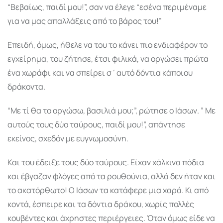
“Βεβαίως, παιδί μου!”, σαν να έλεγε “εσένα περιμέναμε
για να μας απαλλάξεις από το βάρος του!”
Επειδή, όμως, ήθελε να του το κάνει πιο ενδιαφέρον το
εγχείρημα, του ζήτησε, έτσι φιλικά, να οργώσει πρώτα
ένα χωράφι και να σπείρει σ΄αυτό δόντια κάποιου
δράκοντα.
“Με τί θα το οργώσω, βασιλιά μου;”, ρώτησε ο Ιάσων. ” Με
αυτούς τους δύο ταύρους, παιδί μου!”, απάντησε
εκείνος, σχεδόν με ευγνωμοσύνη.
Και του έδειξε τους δύο ταύρους. Είχαν χάλκινα πόδια
και έβγαζαν φλόγες από τα ρουθούνια, αλλά δεν ήταν και
το ακατόρθωτο! Ο Ιάσων τα κατάφερε μια χαρά. Κι από
κοντά, έσπειρε και τα δόντια δράκου, χωρίς πολλές
κουβέντες και άχρηστες περιέργειες. Όταν όμως είδε να