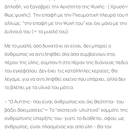
Δηλαδή, να ξαναβρεί την Αγνότητα της Ψυχής- ( Χρυσό=
Φως ψυχής). Την επαφή με την Πνευματική πλευρά του ή
αλλιώς, “την επαφή με την Ψυχή του” και όχι μόνο με την
Διάνοιά του (= το μυαλό του).
Με το μυαλό, όσο δυνατό κι αν είναι, δεν μπορεί ο
άνθρωπος να αντιληφθεί όλα όσα συμβαίνουν στο,
πέραν της ύλης, σύμπαν ή στο πέραν της διάνοιας πεδίο
του εγκεφάλου. Δεν έχει τις κατάλληλες κεραίες, θα
λέγαμε, για να αντιληφθεί εκείνο που υπάρχει, αλλά δεν
το βλέπει με τα υλικά του μάτια.
– “Ο Αιήτης- που είναι άνθρωπος και όχι θεότητα- του
βάζει δοκιμασίες”= Το “σκοτεινό- υλιστικό” κομμάτι της
ανθρώπινης ύπαρξής του- γιατί το διαθέτει, αφού, ως
άνθρωπος, είναι πλασμένος και από ύλη – θα τον