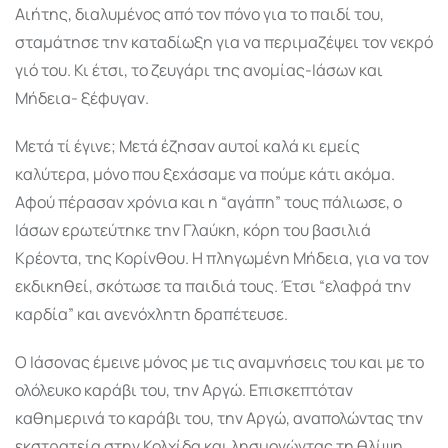
Αιήτης, διαλυμένος από τον πόνο για το παιδί του,
σταμάτησε την καταδίωξη για να περιμαζέψει τον νεκρό
γιό του. Κι έτσι, το ζευγάρι της ανομίας-Ιάσων και
Μήδεια- ξέφυγαν.
Μετά τί έγινε; Μετά έζησαν αυτοί καλά κι εμείς
καλύτερα, μόνο που ξεχάσαμε να πούμε κάτι ακόμα.
Αφού πέρασαν χρόνια και η “αγάπη” τους πάλιωσε, ο
Ιάσων ερωτεύτηκε την Γλαύκη, κόρη του βασιλιά
Κρέοντα, της Κορίνθου. Η πληγωμένη Μήδεια, για να τον
εκδικηθεί, σκότωσε τα παιδιά τους. Έτσι “ελαφρά την
καρδία” και ανενόχλητη δραπέτευσε.
Ο Ιάσονας έμεινε μόνος με τις αναμνήσεις του και με το
ολόλευκο καράβι του, την Αργώ. Επισκεπτόταν
καθημερινά το καράβι του, την Αργώ, αναπολώντας την
εκστρατεία στην Κολχίδα και λησμονώντας τη θλίψη