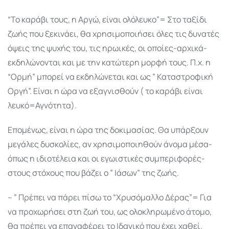
“Το καράβι τους, η Αργώ, είναι ολόλευκο”= Στο ταξίδι
ζωής που ξεκινάει, θα χρησιμοποιήσει όλες τις δυνατές
όψεις της ψυχής του, τις ηρωικές, οι οποίες-αρχικά-
εκδηλώνονται και με την κατώτερη μορφή τους. Π.χ. η
“Ορμή” μπορεί να εκδηλώνεται και ως ” Καταστροφική
Οργή”. Είναι η ώρα να εξαγνισθούν ( το καράβι είναι
λευκό=Αγνότητα).
Επομένως, είναι η ώρα της δοκιμασίας. Θα υπάρξουν
μεγάλες δυσκολίες, αν χρησιμοποιηθούν άνομα μέσα-
όπως η ιδιοτέλεια και οι εγωιστικές συμπεριφορές-
στους στόχους που βάζει ο ” Ιάσων” της ζωής.
– ” Πρέπει να πάρει πίσω το “Χρυσόμαλλο Δέρας”= Για
να προχωρήσει στη ζωή του, ως ολοκληρωμένο άτομο,
θα πρέπει να επαναφέρει το Ιδανικό που έχει χαθεί.