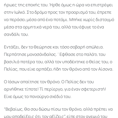
ήρωες της εποχής του. Ήρθε όμως η ώρα να επιστρέψει
στην Ιωλκό. Στο δρόμο προς τον προορισμό του, έπρεπε
να περάσει μέσα από ένα ποτάμι. Μπήκε χωρίς δισταγμό
μέσα στα ορμητικά νερά του, αλλά του έφυγε το ένα
σανδάλι του.
Εντάξει, δεν το θεώρησε και τόσο σοβαρή απώλεια.
Περπάτησε μονοσάνδαλος.΄Εφθασε στο παλάτι του
βασιλιά πατέρα του, αλλά τον υποδέχτηκε ο θείος του, ο
Πελίας, που είχε αρπάξει ήδη τον θρόνο από τον Αίσονα.
Ο Ιάσων απαίτησε τον θρόνο. Ο Πελίας δεν του
αρνήθηκε τίποτε! Τί περίεργο, για έναν σφετεριστή!
Είχε όμως το πανούργο σχέδιό του.
“Βεβαίως, θα σου δώσω πίσω τον θρόνο, αλλά πρέπει να
μου αποδείξεις ότι τον αξίζεις”, είπε στον ανεψιό του