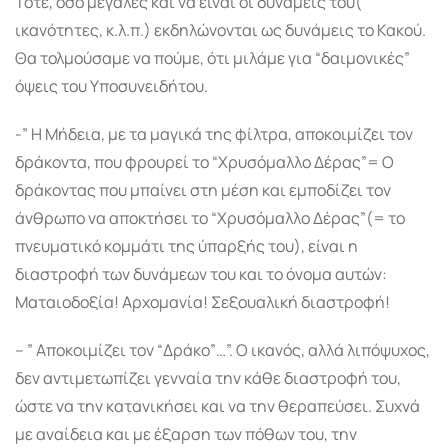
Τότε, όσο μεγάλες και να είναι οι δυνάμεις του(
ικανότητες, κ.λ.π.) εκδηλώνονται ως δυνάμεις το Κακού.
Θα τολμούσαμε να πούμε, ότι μιλάμε για “δαιμονικές”
όψεις του Υποσυνειδήτου.
-” Η Μήδεια, με τα μαγικά της φίλτρα, αποκοιμίζει τον
δράκοντα, που φρουρεί το “Χρυσόμαλλο Δέρας”= Ο
δράκοντας που μπαίνει στη μέση και εμποδίζει τον
άνθρωπο να αποκτήσει το “Χρυσόμαλλο Δέρας”(= το
πνευματικό κομμάτι της ύπαρξής του), είναι η
διαστροφή των δυνάμεων του και το όνομα αυτών:
Ματαιοδοξία! Αρχομανία! Σεξουαλική διαστροφή!
– ” Αποκοιμίζει τον “Δράκο”…”. Ο ικανός, αλλά λιπόψυχος,
δεν αντιμετωπίζει γενναία την κάθε διαστροφή του,
ώστε να την κατανικήσει και να την θεραπεύσει. Συχνά
με αναίδεια και με έξαρση των πόθων του, την