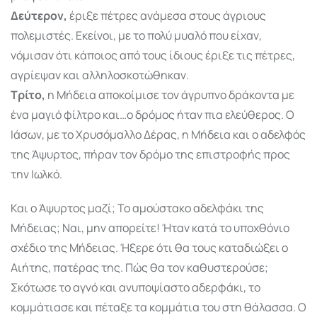
Δεύτερον,
έριξε πέτρες ανάμεσα στους άγριους
πολεμιστές. Εκείνοι, με το πολύ μυαλό που είχαν,
νόμισαν ότι κάποιος από τους ίδιους έριξε τις πέτρες,
αγρίεψαν και αλληλοσκοτώθηκαν.
Τρίτο,
η Μήδεια αποκοίμισε τον άγρυπνο δράκοντα με
ένα μαγιό φίλτρο και…ο δρόμος ήταν πια ελεύθερος. Ο
Ιάσων, με το Χρυσόμαλλο Δέρας, η Μήδεια και ο αδελφός
της Άψυρτος, πήραν τον δρόμο της επιστροφής προς
την Ιωλκό.
Και ο Άψυρτος μαζί; Το αμούστακο αδελφάκι της
Μήδειας; Ναι, μην απορείτε! Ήταν κατά το υποχθόνιο
σχέδιο της Μήδειας. Ήξερε ότι θα τους καταδιώξει ο
Αιήτης, πατέρας της. Πώς θα τον καθυστερούσε;
Σκότωσε το αγνό και ανυποψίαστο αδερφάκι, το
κομμάτιασε και πέταξε τα κομμάτια του στη θάλασσα. Ο