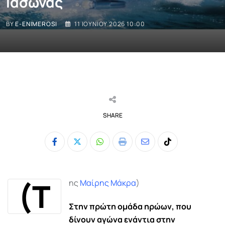
Ιάσωνας
BY
E-ENIMEROSI
11 ΙΟΥΝΊΟΥ 2026 10:00
SHARE
Whatsapp
Print
Share
Tiktok
via
Email
(Τ
ης
Μαίρης Μάκρα
)
Στην πρώτη ομάδα ηρώων, που
δίνουν αγώνα ενάντια στην