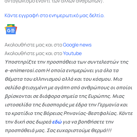
ανταγωνισμό έναντι των άλλων ανθρώπων).
Κάντε εγγραφή στο ενημερωτικό μας δελτίο.
Ακολουθήστε μας και στο
Google
news
Ακολουθήστε μας και στο
Youtube
Υποστηρίξτε την προσπάθεια των συντελεστών της
e-enimerosi.com Η οποία ενημερώνει για όλα τα
θέματα του ελληνισμού αλλά και του κόσμου. Μια
σελίδα φτιαγμένη με αγάπη από ανθρώπους οι οποίοι
βρίσκονται σε διάφορα σημεία της Ευρώπης. Μιας
ιστοσελίδα της διασποράς με έδρα την Γερμανία και
το κρατίδιο της Βόρειας Ρηνανίας-Βεστφαλίας. Κάντε
την δική σας δωρεά
εδώ
για να βοηθήσετε την
προσπάθειά μας. Σας ευχαριστούμε θερμά!!!