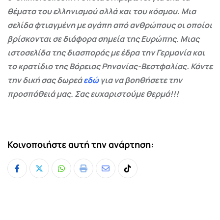
θέματα του ελληνισμού αλλά και του κόσμου. Μια
σελίδα φτιαγμένη με αγάπη από ανθρώπους οι οποίοι
βρίσκονται σε διάφορα σημεία της Ευρώπης. Μιας
ιστοσελίδα της διασποράς με έδρα την Γερμανία και
το κρατίδιο της Βόρειας Ρηνανίας-Βεστφαλίας. Κάντε
την δική σας δωρεά
εδώ
για να βοηθήσετε την
προσπάθειά μας. Σας ευχαριστούμε θερμά!!!
Κοινοποιήστε αυτή την ανάρτηση:
Whatsapp
Print
Share
Tiktok
via
Email