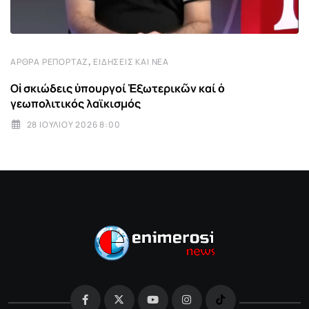
,
ΆΡΘΡΑ ΡΕΠΟΡΤΆΖ
ΕΙΔΉΣΕΙΣ ΚΑΙ ΝΈΑ
Οἱ σκιώδεις ὑπουργοί Ἐξωτερικῶν καί ὁ
γεωπολιτικός λαϊκισμός
28 ΙΟΥΛΊΟΥ 2026 8:00