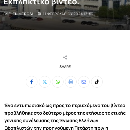
Εκπληκτικό βίντεο.
BY
E-ENIMEROSI
11 ΦΕΒΡΟΥΑΡΊΟΥ 2024 13:53
SHARE
Whatsapp
Print
Share
Tiktok
via
Email
Ένα εντυπωσιακό ως προς το περιεχόμενο του βίντεο
προβλήθηκε στο δεύτερο μέρος της ετήσιας τακτικής
γενικής συνέλευσης της Ένωσης Ελλήνων
Εφοπλιστών την προηγούμενη Τετάρτη πριν η