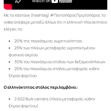
Με το χάσταγκ (hashtag) #ΠοντοπόροςΠρωτοπόρος το
video ανέφερε μεταξύ άλλων ότι η ελληνική πλοιοκτησία
ελέγχει το:
20% της παγκόσμιας χωρητικότητας
23% των πλοίων μεταφοράς υγροποιημένου
φυσικού αερίου
30% του παγκόσμιου στόλου των δεξαμενόπλοιων
25% του παγκόσμιου στόλου μεταφοράς χύδην
ξηρού φορτίου
Ο ελληνόκτητος στόλος περιλαμβάνει:
2.602 Bulk carriers (πλοία μεταφοράς χύδην
ξηρού φορτίου)