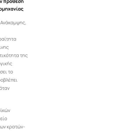
ην πρόθεση
ιομηχανίας
ο Ανάκαμψης,
ραίτητα
ινης
στικότητα της
ωγικής
σει το
ροβλέπει
 όταν
αϊκών
είο
των κρατών-