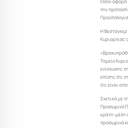
Οσον αφορά 
την πρότασή
Προϋπολογισμ
Η Βεστάγκερ 
Κυριαρχίας 
«Βραχυπρόθεσ
Ταμείο Κυρια
ενίσχυσης τ
επίσης ότι 
ότι είναι απ
Σχετικά με 
Προσωρινό Πλ
κράτη-μέλη ο
προσωρινό κ