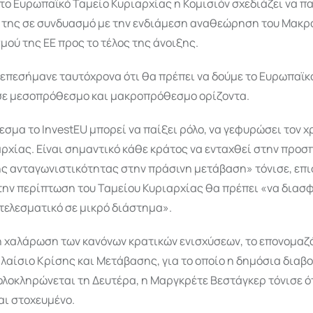
το Ευρωπαϊκό Ταμείο Κυριαρχίας η Κομισιόν σχεδιάζει να π
 της σε συνδυασμό με την ενδιάμεση αναθεώρηση του Μακ
ού της ΕΕ προς το τέλος της άνοιξης.
επεσήμανε ταυτόχρονα ότι θα πρέπει να δούμε το Ευρωπαϊκ
σε μεσοπρόθεσμο και μακροπρόθεσμο ορίζοντα.
μα το InvestEU μπορεί να παίξει ρόλο, να γεφυρώσει τον χ
ρχίας. Είναι σημαντικό κάθε κράτος να ενταχθεί στην προσ
ης ανταγωνιστικότητας στην πράσινη μετάβαση» τόνισε, επ
στην περίπτωση του Ταμείου Κυριαρχίας θα πρέπει «να διασ
οτελεσματικό σε μικρό διάστημα».
τη χαλάρωση των κανόνων κρατικών ενισχύσεων, το επονομαζ
αίσιο Κρίσης και Μετάβασης, για το οποίο η δημόσια διαβο
λοκληρώνεται τη Δευτέρα, η Μαργκρέτε Βεστάγκερ τόνισε ότ
αι στοχευμένο.