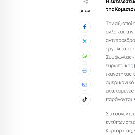
Η εκτελεστι
της Κομισιό
SHARE
Την αξιοποίη
αλλά και την
αντιπρόεδρο
εργαλεία χρ
Συμφωνίας» μ
Whatsapp
ευρωπαϊκής 
ικανότητας τ
Print
αμερικανικό 
Share
εκτεταμένες 
via
παράγονται 
Tiktok
Email
Στη συνέντε
εντύπων στι
Κυριαρχίας, 