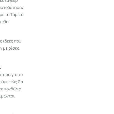
Βεστάγκερ
ηματοδότησης
με το Ταμείο
ώς θα
ς ιδέες που
ν με ρίσκο.
ν
όταση για το
δούμε πώς θα
τα κονδύλια
τιμώνται