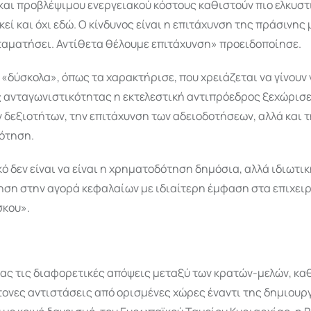
και προβλέψιμου ενεργειακού κόστους καθιστούν πιο ελκυστι
κεί και όχι εδώ. Ο κίνδυνος είναι η επιτάχυνση της πράσινη
ταματήσει. Αντίθετα θέλουμε επιτάχυνση» προειδοποίησε.
«δύσκολα», όπως τα χαρακτήρισε, που χρειάζεται να γίνουν 
ς ανταγωνιστικότητας η εκτελεστική αντιπρόεδρος ξεχώρισε
 δεξιοτήτων, την επιτάχυνση των αδειοδοτήσεων, αλλά και
ότηση.
ό δεν είναι να είναι η χρηματοδότηση δημόσια, αλλά ιδιωτικ
ση στην αγορά κεφαλαίων με ιδιαίτερη έμφαση στα επιχει
σκου».
ας τις διαφορετικές απόψεις μεταξύ των κρατών-μελών, κ
ονες αντιστάσεις από ορισμένες χώρες έναντι της δημιουρ