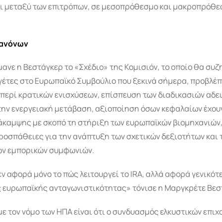
αι μεταξύ των επιτρόπων, σε μεσοπρόθεσμο και μακροπρόθ
ανόνων
νε η Βεστάγκερ το «Σχέδιο» της Κομισιόν, το οποίο θα συζ
γέτες στο Ευρωπαϊκό Συμβούλιο που ξεκινά σήμερα, προβλέ
 περί κρατικών ενισχύσεων, επίσπευση των διαδικασιών αδ
την ενεργειακή μετάβαση, αξιοποίηση όσων κεφαλαίων έχουν
άκαμψης με σκοπό τη στήριξη των ευρωπαϊκών βιομηχανιών,
ροσπάθειες για την ανάπτυξη των σχετικών δεξιοτήτων και
ν εμπορικών συμφωνιών.
εν αφορά μόνο το πώς λειτουργεί το IRA, αλλά αφορά γενικότ
ς ευρωπαϊκής ανταγωνιστικότητας» τόνισε η Μαργκρέτε Βεσ
με τον νόμο των ΗΠΑ είναι ότι ο συνδυασμός ελκυστικών επ