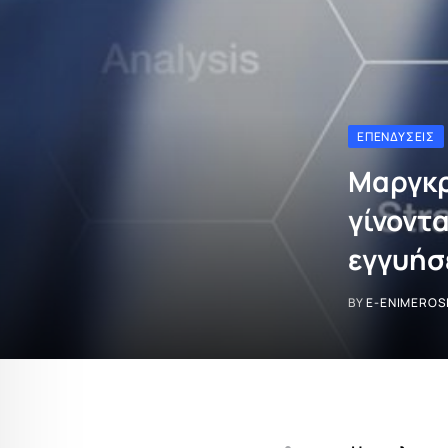
ΕΠΕΝΔΎΣΕΙΣ
Μαργκρ
γίνοντα
εγγυήσ
BY
E-ENIMEROS