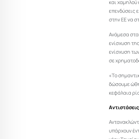
και χαμηλού 
επενδύσεις ε
στην ΕΕ να σ
Ανάμεσα στα 
ενίσχυση τη
ενίσχυση των
σε χρηματοδ
«Το σημαντικ
δώσουμε ώθη
κεφάλαια ρί
Aντιστάσεις
Αντανακλώντ
υπάρχουν έντ