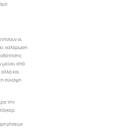
εσμο
ητήσουν οι
πει χαλάρωση
ειοδότησης
 μείνει από
 αλλά και
 τη σύναψη
ερα την
τάγκερ.
ιχορηγήσεων