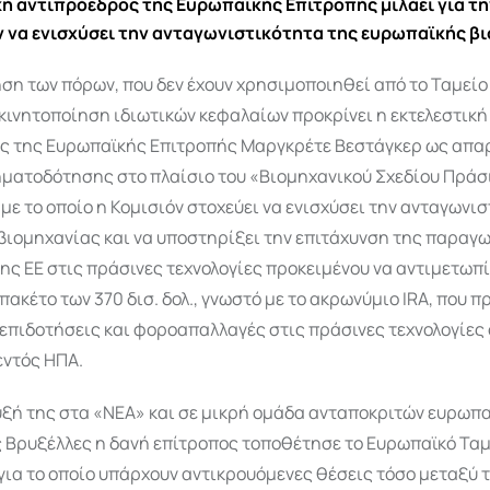
κή αντιπρόεδρος της Ευρωπαϊκής Επιτροπής μιλάει για τ
ν να ενισχύσει την ανταγωνιστικότητα της ευρωπαϊκής β
ση των πόρων, που δεν έχουν χρησιμοποιηθεί από το Ταμεί
 κινητοποίηση ιδιωτικών κεφαλαίων προκρίνει η εκτελεστική
ς της Ευρωπαϊκής Επιτροπής Μαργκρέτε Βεστάγκερ ως απα
ηματοδότησης στο πλαίσιο του «Βιομηχανικού Σχεδίου Πράσ
ε το οποίο η Κομισιόν στοχεύει να ενισχύσει την ανταγωνι
βιομηχανίας και να υποστηρίξει την επιτάχυνση της παραγ
ης ΕΕ στις πράσινες τεχνολογίες προκειμένου να αντιμετωπί
πακέτο των 370 δισ. δολ., γνωστό με το ακρωνύμιο IRA, που π
επιδοτήσεις και φοροαπαλλαγές στις πράσινες τεχνολογίες
εντός ΗΠΑ.
υξή της στα «ΝΕΑ» και σε μικρή ομάδα ανταποκριτών ευρωπ
ς Βρυξέλλες η δανή επίτροπος τοποθέτησε το Ευρωπαϊκό Ταμ
για το οποίο υπάρχουν αντικρουόμενες θέσεις τόσο μεταξύ 