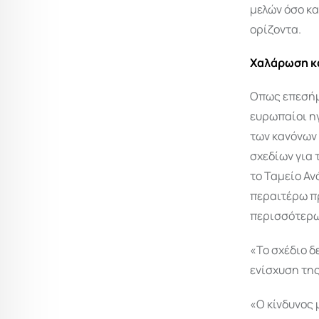
μελών όσο κ
ορίζοντα.
Χαλάρωση κ
Οπως επεσήμα
ευρωπαίοι η
των κανόνων
σχεδίων για 
το Ταμείο Αν
περαιτέρω π
περισσότερω
«Το σχέδιο δ
ενίσχυση τη
«Ο κίνδυνος 