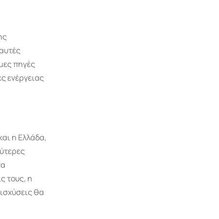
ης
 αυτές
μες πηγές
ές ενέργειας
και η Ελλάδα,
λύτερες
να
ς τους, η
νισχύσεις θα