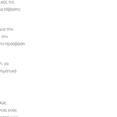
κές τις
ς μετάβασης
για την
 την
 την πρόσβαση
ή, να
ρηματικά
αθώς
γίας ενός