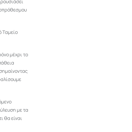
αρουσιάσει
ροπρόθεσμου
ό Ταμείο
ρόνο μέχρι το
πάθεια
ισημαίνοντας
φαλίσουμε
όμενο
ύλευση με τα
ι θα είναι