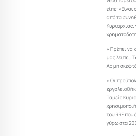
νέου Ταμείου
είπε: «Είνα
από τα συνηθ
Κυριαρχίας, 
χρηματοδοτηθ
» Πρέπει να 
μας λείπει. 
Ας μη σκεφτό
» Οι προϋπο
εργαλειοθήκη
Ταμείο Κυρια
χρησιμοποιή
του RRF που 
γύρω στα 200