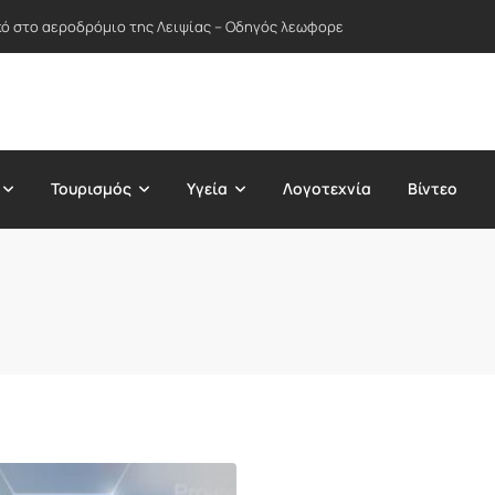
ικό στο αεροδρόμιο της Λειψίας – Οδηγός λεωφορείου απέτρεψε πιθανή
Τουρισμός
Υγεία
Λογοτεχνία
Βίντεο