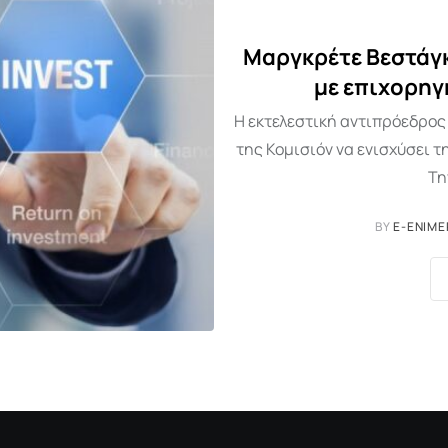
Μαργκρέτε Βεστάγκ
με επιχορηγ
Η εκτελεστική αντιπρόεδρος
της Κομισιόν να ενισχύσει 
Τη
BY
E-ENIME