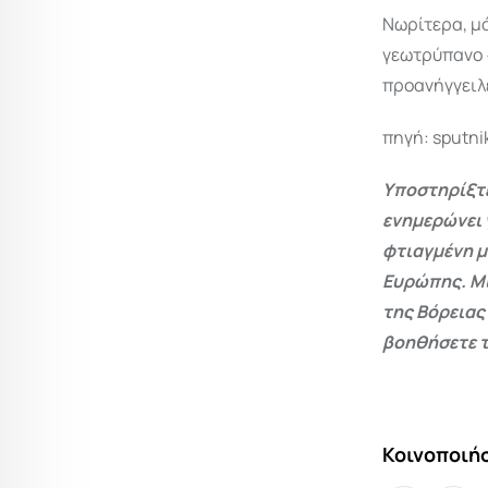
Νωρίτερα, μά
γεωτρύπανο 
προανήγγειλε
πηγή: sputni
Υποστηρίξτε
ενημερώνει 
φτιαγμένη μ
Ευρώπης. Μι
της Βόρειας
βοηθήσετε τ
Κοινοποιήσ