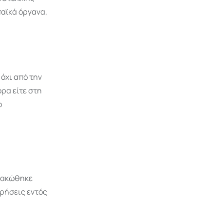
παϊκά όργανα,
όχι από την
ορα είτε στη
ο
ιμακώθηκε
ρήσεις εντός