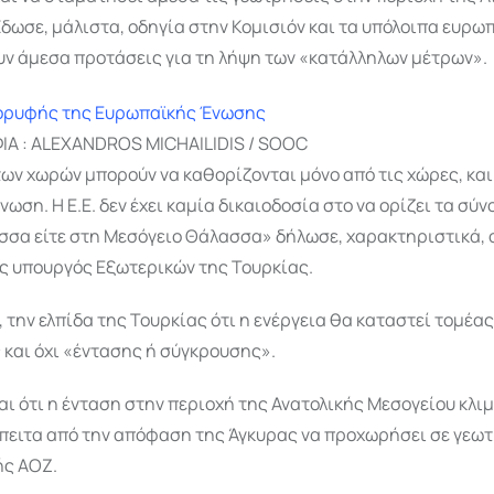
δωσε, μάλιστα, οδηγία στην Κομισιόν και τα υπόλοιπα ευρω
υν άμεσα προτάσεις για τη λήψη των «κατάλληλων μέτρων».
Α : ALEXANDROS MICHAILIDIS / SOOC
ων χωρών μπορούν να καθορίζονται μόνο από τις χώρες, και 
ωση. Η Ε.Ε. δεν έχει καμία δικαιοδοσία στο να ορίζει τα σύν
σα είτε στη Μεσόγειο Θάλασσα» δήλωσε, χαρακτηριστικά, 
 υπουργός Εξωτερικών της Τουρκίας.
 την ελπίδα της Τουρκίας ότι η ενέργεια θα καταστεί τομέας
και όχι «έντασης ή σύγκρουσης».
ι ότι η ένταση στην περιοχή της Ανατολικής Μεσογείου κλ
έπειτα από την απόφαση της Άγκυρας να προχωρήσει σε γεωτ
ής ΑΟΖ.