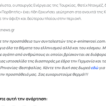
λιστα, ο υπουργός Ενέργειας της Τουρκίας, Φατίχ Ντονμέζ, 
«Πορθητής» έχει ήδη ξεκινήσει γεώτρηση στα ανοιχτά της 
 την άφιξη και δεύτερου πλοίου στην περιοχή.
knews.gr
 την προσπάθεια των συντελεστών της e-enimerosi.com 
για όλα τα θέματα του ελληνισμού αλλά και του κόσμου. Μ
ε αγάπη από ανθρώπους οι οποίοι βρίσκονται σε διάφορα
ας ιστοσελίδα της διασποράς με έδρα την Γερμανία και το
 Ρηνανίας-Βεστφαλίας. Κάντε την δική σας δωρεά
εδώ
για
ην προσπάθειά μας. Σας ευχαριστούμε θερμά!!!
τε αυτή την ανάρτηση: