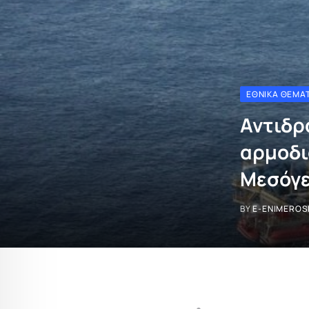
ΕΘΝΙΚΆ ΘΈΜΑ
Αντιδρ
αρμοδι
Μεσόγε
BY
E-ENIMEROS