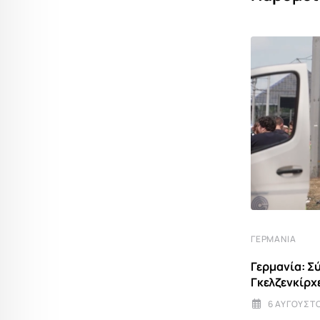
ΓΕΡΜΑΝΊΑ
ΓΕΡΜΑΝΊΑ
Γερμανία: Επιχείρηση κατά της
Γερμανία: Σ
τρομοκρατίας στη Βόρεια Ρηνανία-
Γκελζενκίρχ
Βεστφαλία –
6 ΑΥΓΟΎΣΤΟ
6 ΑΥΓΟΎΣΤΟΥ 2026 18:09