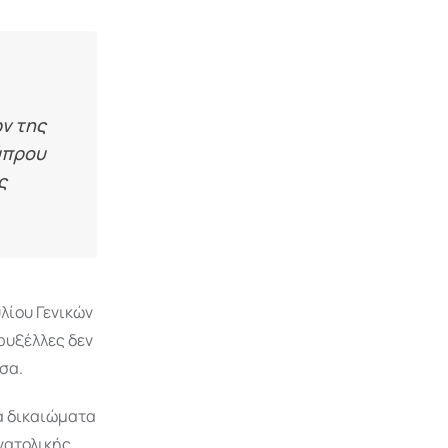
ν της
Κύπρου
ς
λίου Γενικών
ρυξέλλες δεν
σα.
τα δικαιώματα
νατολικής