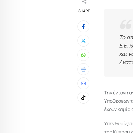
SHARE
Το απ
Ε.Ε. 
και ν
Whatsapp
Ανατ
Print
Share
Την έντονη α
via
Υποθέσεων τη
Tiktok
Email
έχουν καμία
Υπενθυμίζετα
της Κύπρου κ