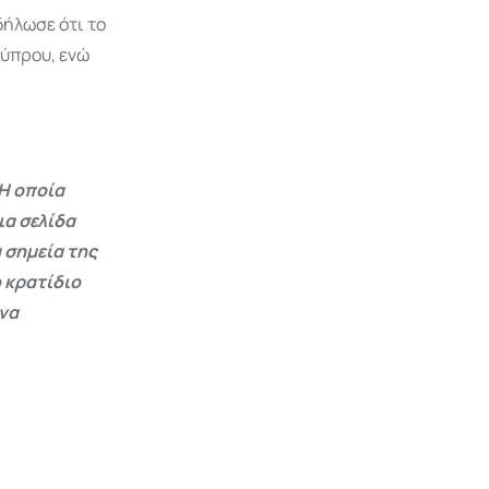
δήλωσε ότι το
Κύπρου, ενώ
Η οποία
ια σελίδα
 σημεία της
 κρατίδιο
 να