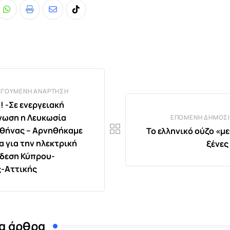
Whatsapp
Print
Share
Tiktok
via
Email
ΗΓΟΎΜΕΝΗ ΑΝΆΡΤΗΣΗ
! -Σε ενεργειακή
ωση η Λευκωσία
ΕΠΌΜΕΝΗ ΔΗΜΟΣΊ
θήνας – Αρνηθήκαμε
Το ελληνικό ούζο «µε
α για την ηλεκτρική
ξένες
δεση Κύπρου-
-Αττικής
α άρθρα