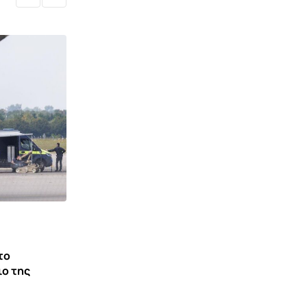
ΓΕΡΜΑΝΊΑ
το
Βόμβα του Β’ Παγκοσμίου Πολέμου στον
ιο της
Ρήνο – Εκκενώθηκε
6 ΑΥΓΟΎΣΤΟΥ 2026 18:49