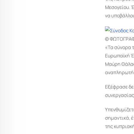
Μεσογείου. Έ
να υποβάλλο
© ΦΩΤΟΓΡΑΦΙ
«Τα σύνορα τ
Ευρωπαϊκή Έν
Μαύρη Θάλασ
αναπληρωτής
Εξέφρασε δε,
συνεργασίας 
Υπενθυμίζετα
σημαντικά, 
της κυπριακ