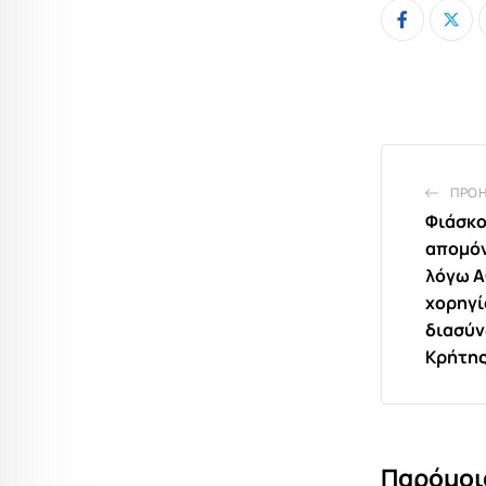
ΠΡΟ
Φιάσκο
απομόν
λόγω Α
χορηγί
διασύν
Κρήτης
Παρόμοι