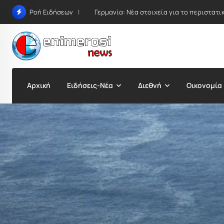
Skip
Γερμανία: Νέα στοιχεία για το περιστατ
Ροή Ειδήσεων
to
content
Αρχική
Ειδήσεις-Νέα
Διεθνή
Οικονομία