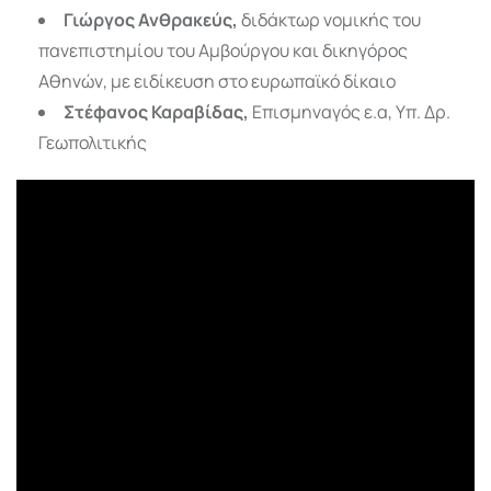
Γιώργος Ανθρακεύς,
διδάκτωρ νομικής του
πανεπιστημίου του Αμβούργου και δικηγόρος
Αθηνών, με ειδίκευση στο ευρωπαϊκό δίκαιο
Στέφανος Καραβίδας,
Επισμηναγός ε.α, Υπ. Δρ.
Γεωπολιτικής