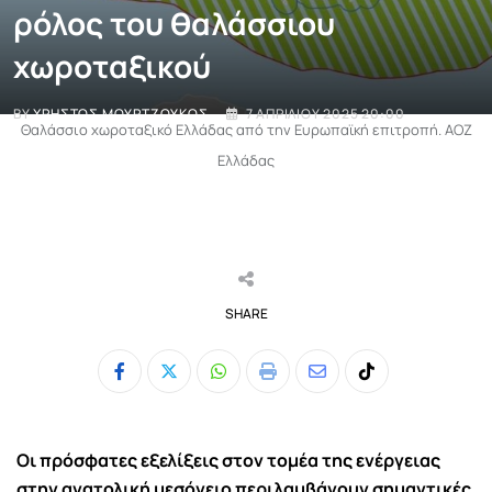
ρόλος του θαλάσσιου
χωροταξικού
BY
ΧΡΉΣΤΟΣ ΜΟΥΡΤΖΟΎΚΟΣ
7 ΑΠΡΙΛΊΟΥ 2025 20:00
Θαλάσσιο χωροταξικό Ελλάδας από την Ευρωπαϊκή επιτροπή. ΑΟΖ
Ελλάδας
SHARE
Whatsapp
Print
Share
Tiktok
via
Email
Οι πρόσφατες εξελίξεις στον τομέα της ενέργειας
στην ανατολική μεσόγειο περιλαμβάνουν σημαντικές