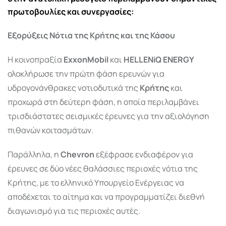
πρωτοβουλίες και συνεργασίες:
Εξορύξεις Νότια της Κρήτης και της Κάσου
Η κοινοπραξία
ExxonMobil
και
HELLENiQ ENERGY
ολοκλήρωσε την πρώτη φάση ερευνών για
υδρογονάνθρακες νοτιοδυτικά της
Κρήτης
και
προχωρά στη δεύτερη φάση, η οποία περιλαμβάνει
τρισδιάστατες σεισμικές έρευνες για την αξιολόγηση
πιθανών κοιτασμάτων.
​
Παράλληλα, η
Chevron
εξέφρασε ενδιαφέρον για
έρευνες σε δύο νέες θαλάσσιες περιοχές νότια της
Κρήτης, με το ελληνικό Υπουργείο Ενέργειας να
αποδέχεται το αίτημα και να προγραμματίζει διεθνή
διαγωνισμό για τις περιοχές αυτές.