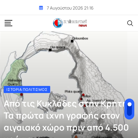
Skip
7 Αυγούστου 2026 21:16
to
content
ΙΣΤΟΡΊΑ ΠΟΛΙΤΙΣΜΌΣ
Από τις Κυκλάδες στην Κρήτη:
Τα πρώτα ίχνη γραφής στον
αιγαιακό χώρο πριν από 4.500