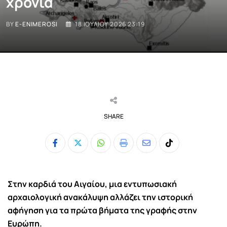
χρόνια
BY
E-ENIMEROSI
18 ΙΟΥΛΊΟΥ 2026 23:19
SHARE
Whatsapp
Print
Share
Tiktok
via
Email
Στην καρδιά του Αιγαίου, μια εντυπωσιακή
αρχαιολογική ανακάλυψη αλλάζει την ιστορική
αφήγηση για τα πρώτα βήματα της γραφής στην
Ευρώπη.