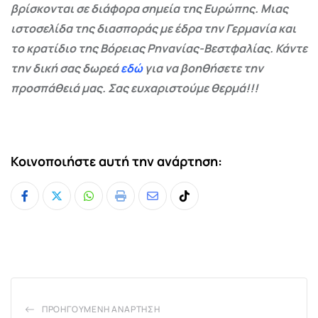
βρίσκονται σε διάφορα σημεία της Ευρώπης. Μιας
ιστοσελίδα της διασποράς με έδρα την Γερμανία και
το κρατίδιο της Βόρειας Ρηνανίας-Βεστφαλίας. Κάντε
την δική σας δωρεά
εδώ
για να βοηθήσετε την
προσπάθειά μας. Σας ευχαριστούμε θερμά!!!
Κοινοποιήστε αυτή την ανάρτηση:
Whatsapp
Print
Share
Tiktok
via
Email
ΠΡΟΗΓΟΎΜΕΝΗ ΑΝΆΡΤΗΣΗ