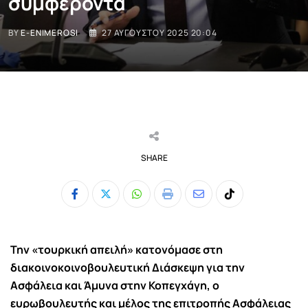
συμφέροντα
BY
E-ENIMEROSI
27 ΑΥΓΟΎΣΤΟΥ 2025 20:04
SHARE
Whatsapp
Print
Share
Tiktok
via
Email
Την «τουρκική απειλή» κατονόμασε στη
διακοινοκοινοβουλευτική Διάσκεψη για την
Ασφάλεια και Άμυνα στην Κοπεγχάγη, ο
ευρωβουλευτής και μέλος της επιτροπής Ασφάλειας