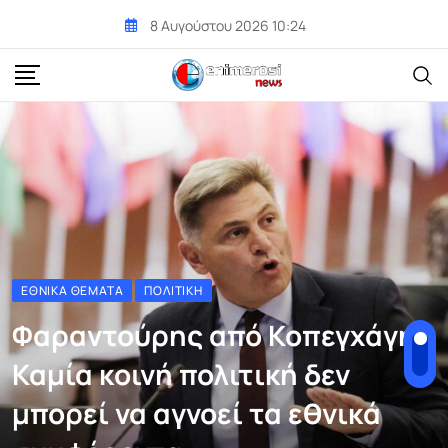
Skip
8 Αυγούστου 2026 10:24
to
content
ΕΘΝΙΚΆ ΘΈΜΑΤΑ
ΠΟΛΙΤΙΚΉ
Φαραντούρης από Κοπεγχάγη:
Καμία κοινή πολιτική δεν
μπορεί να αγνοεί τα εθνικά