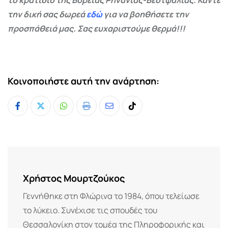
την δική σας δωρεά
εδώ
για να βοηθήσετε την
προσπάθειά μας. Σας ευχαριστούμε θερμά!!!
Κοινοποιήστε αυτή την ανάρτηση:
Whatsapp
Print
Share
Tiktok
via
Email
Χρήστος Μουρτζούκος
Γεννήθηκε στη Φλώρινα το 1984, όπου τελείωσε
το λύκειο. Συνέχισε τις σπουδές του
Θεσσαλονίκη στον τομέα της Πληροφορικής και