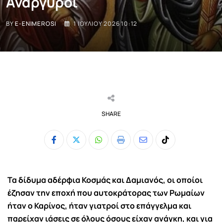
Ανάργυροι
BY
E-ENIMEROSI
1 ΙΟΥΛΊΟΥ 2026 10:12
SHARE
Whatsapp
Print
Share
Tiktok
via
Email
Τ
α δίδυμα αδέρφια Κοσμάς και Δαμιανός, οι οποίοι
έζησαν την εποχή που αυτοκράτορας των Ρωμαίων
ήταν ο Καρίνος, ήταν γιατροί στο επάγγελμα και
παρείχαν ιάσεις σε όλους όσους είχαν ανάγκη, και για