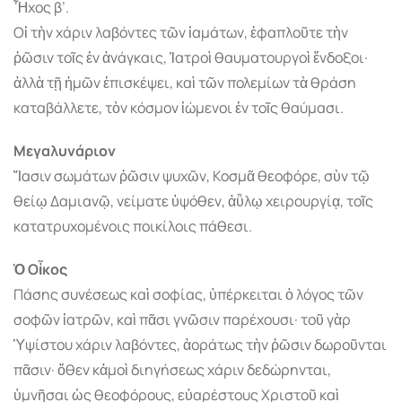
Ἦχος β’.
Οἱ τὴν χάριν λαβόντες τῶν ἰαμάτων, ἐφαπλοῦτε τὴν
ῥῶσιν τοῖς ἐν ἀνάγκαις, Ἰατροὶ θαυματουργοὶ ἔνδοξοι·
ἀλλὰ τῇ ἡμῶν ἐπισκέψει, καὶ τῶν πολεμίων τὰ θράση
καταβάλλετε, τὸν κόσμον ἰώμενοι ἐν τοῖς θαύμασι.
Μεγαλυνάριον
Ἴασιν σωμάτων ῥῶσιν ψυχῶν, Κοσμᾶ θεοφόρε, σὺν τῷ
θείῳ Δαμιανῷ, νείματε ὑψόθεν, ἀῧλῳ χειρουργίᾳ, τοῖς
κατατρυχομένοις ποικίλοις πάθεσι.
Ὁ Οἶκος
Πάσης συνέσεως καὶ σοφίας, ὑπέρκειται ὁ λόγος τῶν
σοφῶν ἰατρῶν, καὶ πᾶσι γνῶσιν παρέχουσι· τοῦ γὰρ
Ὑψίστου χάριν λαβόντες, ἀοράτως τὴν ῥῶσιν δωροῦνται
πᾶσιν· ὅθεν κἀμοὶ διηγήσεως χάριν δεδώρηνται,
ὑμνῆσαι ὡς θεοφόρους, εὐαρέστους Χριστοῦ καὶ