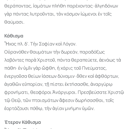
θεράποντας, ἰαμάτων πλήθη παρέχοντας· ἀλγηδόνων
γὰρ πάντας λυτροῦνται, τὸν κόσμον ἰώμενοι ἐν τοῖς
θαύμασι.
Κάθισμα
Ἦχος πλ. δ’. Τὴν Σοφίαν καὶ Λόγον.
Οὐρανόθεν θαυμάτων τὴν δωρεάν, παραδόξως
λαβόντες παρὰ Χριστοῦ, πάντα θεραπεύετε, ἀενάως τὰ
πάθη· ἐν ὑμῖν γὰρ ὤφθη, ἡ χάρις τοῦ Πνεύματος,
ἐνεργοῦσα θείων ἰάσεων δύναμιν· ὅθεν καὶ ἀφθάρτων,
ἀγαθῶν εὐπορίαν, τῇ πίστει ἐκτήσασθε, ἀναργύρῳ
φρονήματι, θεοφόροι Ἀνάργυροι. Πρεσβεύσατε Χριστῷ
τῷ Θεῷ, τῶν πταισμάτων ἄφεσιν δωρήσασθαι, τοῖς
ἑορτάζουσι πόθῳ, τὴν ἁγίαν μνήμην ὑμῶν.
Έτερον Κάθισμα