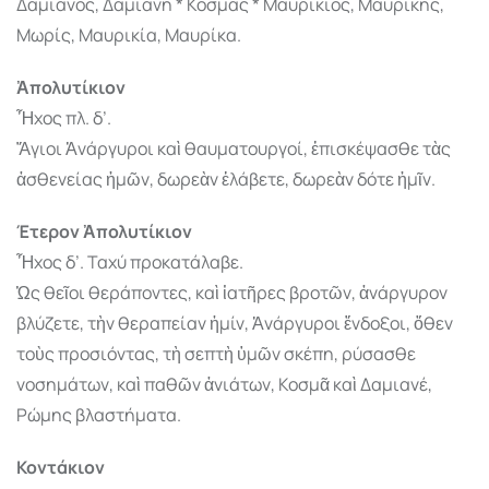
Δαμιανός, Δαμιανή * Κοσμάς * Μαυρίκιος, Μαυρίκης,
Μωρίς, Μαυρικία, Μαυρίκα.
Ἀπολυτίκιον
Ἦχος πλ. δ’.
Ἅγιοι Ἀνάργυροι καὶ θαυματουργοί, ἐπισκέψασθε τὰς
ἀσθενείας ἡμῶν, δωρεὰν ἐλάβετε, δωρεὰν δότε ἡμῖν.
Έτερον Ἀπολυτίκιον
Ἦχος δ’. Ταχύ προκατάλαβε.
Ὡς θεῖοι θεράποντες, καὶ ἰατῆρες βροτῶν, ἀνάργυρον
βλύζετε, τὴν θεραπείαν ἠμίν, Ἀνάργυροι ἔνδοξοι, ὅθεν
τοὺς προσιόντας, τὴ σεπτὴ ὑμῶν σκέπη, ρύσασθε
νοσημάτων, καὶ παθῶν ἀνιάτων, Κοσμᾶ καὶ Δαμιανέ,
Ρώμης βλαστήματα.
Κοντάκιον