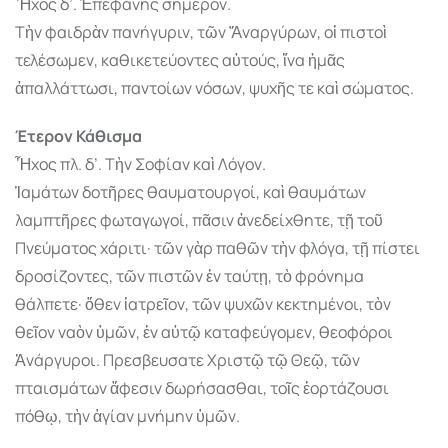
Ἦχος δ’. Ἐπεφάνης σήμερον.
Τὴν φαιδρὰν πανήγυριν, τῶν Ἄναργύρων, οἱ πιστοὶ
τελέσωμεν, καθικετεύοντες αὐτούς, ἵνα ἡμᾶς
ἀπαλλάττωσι, παντοίων νόσων, ψυχῆς τε καὶ σώματος.
Έτερον Κάθισμα
Ἦχος πλ. δ’. Τὴν Σοφίαν καὶ Λόγον.
Ἰαμάτων δοτῆρες θαυματουργοί, καὶ θαυμάτων
λαμπτῆρες φωταγωγοί, πᾶσιν ἀνεδείχθητε, τῇ τοῦ
Πνεύματος χάριτι· τῶν γὰρ παθῶν τὴν φλόγα, τῇ πίστει
δροσίζοντες, τῶν πιστῶν ἐν ταύτῃ, τὸ φρόνημα
θάλπετε· ὅθεν ἰατρεῖον, τῶν ψυχῶν κεκτημένοι, τὸν
θεῖον ναὸν ὑμῶν, ἐν αὐτῷ καταφεύγομεν, θεοφόροι
Ἀνάργυροι. Πρεσβευσατε Χριστῷ τῷ Θεῷ, τῶν
πταισμάτων ἄφεσιν δωρήσασθαι, τοῖς ἑορτάζουσι
πόθῳ, τὴν ἁγίαν μνήμην ὑμῶν.