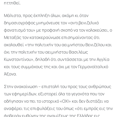
ηττηθεί.
Μάλιστα, προς έκπληξη όλων, ακόμη κι όταν
δημοσιογράφος μνημόνευσε τον «αντιβενιζελικό
φανατισμό του» με προφανή σκοπό να τον κολακεύσει, ο
Μεταξάς τον κατακεραύνωσε επισημαίνοντας ότι
ακολουθεί «την πολιτικήν του αειμνήστου Βενιζέλου και
όχι την πολιτικήν του αειμνήστου Βασιλέως
Κωνσταντίνου», δηλαδή ότι συντάσσεται με την Αγγλία
και τους συμμάχους της και όχι με τον Γερμανοϊταλικό
Άξονα.
Στην ανακοίνωση – επιστολή του προς τους ανθρώπους
των εφημερίδων, εξιστορεί όλα τα γεγονότα που τον
οδήγησαν να πει το ιστορικό «ΟΧΙ» και δεν διστάζει να
αναφέρει τις επιφυλάξεις του όπως «ότι εμπρός εις την
φοβεράν ευθύνην της αναμίξεως της Ελλάδος εις