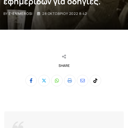
εφημερίδων για οδηγίες.
BY
E-ENIMEROSI
28 ΟΚΤΩΒΡΊΟΥ 2022 8:42
SHARE
Whatsapp
Print
Share
Tiktok
via
Email