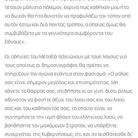
τέτοιον μάλιστα πόλεμον, έκρινα πως καθήκον μου ήτο
να δω εάν θα ήτο δυνατόν να προφυλάξω τον τόπον από
αυτόν έστω και διά παντός τρόπου, ο οποίος όμως θα
συμβιβάζετο με τα γενικότερα συμφέροντα του
Εθνους».
Οι οδηγίες του Μεταξά τελειώνουν με τους λόγους για
τους οποίους οι δημοσιογράφοι θα πρέπει να
στηρίξουν τον αγώνα ενάντια στον φασισμό: «O ρόλος
σας είναι σήμερον μεγάλος και επισημότατος. Μη
χάνετε το θάρρος σας, οτιδήποτε κι αν γίνη, διότι άλλως
αδύνατον να φανήτε άξιοι του λαού σας και του λαού
σας και του καθήκοντός σας, το οποίον είναι να
συντηρήσετε την ιερή φλόγα του ελληνικού λαού, να
βοηθήσητε τον μαχόμενον Στρατόν, να υπάρξητε
συνεργάται της Κυβερνήσεως, ότι και αν αισθάνεσθε δι’