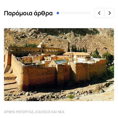
Παρόμοια άρθρα
,
ΆΡΘΡΑ ΡΕΠΟΡΤΆΖ
ΕΙΔΉΣΕΙΣ ΚΑΙ ΝΈΑ