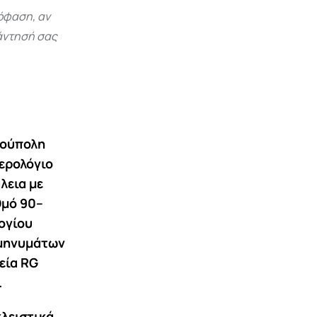
όφαση, αν
πάντησή σας
νούπολη
μερολόγιο
λεια με
θμό 90–
ογίου
 μηνυμάτων
εία RG
.
κλειστικά