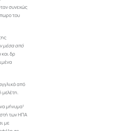
όταν συνεχώς
όπωρο του
της
ν μέσα από
 και δρ
ριμένα
 αγγλικά από
 μελέτη.
ένα μήνυμα¹
οστή των ΗΠΑ
αι με