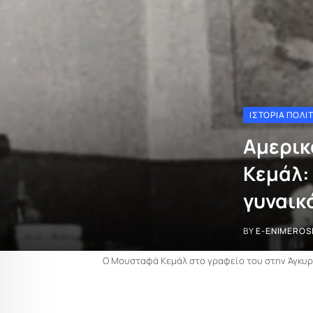
ΙΣΤΟΡΊΑ ΠΟΛΙ
Αμερικ
Κεμάλ:
γυναικ
BY
E-ENIMEROS
Ο Μουσταφά Κεμάλ στο γραφείο του στην Άγκυρα