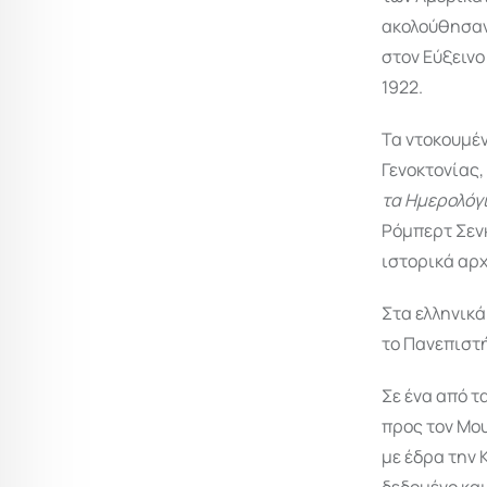
ακολούθησαν
στον Εύξεινο
1922.
Τα ντοκουμέν
Γενοκτονίας,
τα Ημερολόγ
Ρόμπερτ Σενκ
ιστορικά αρχ
Στα ελληνικά
το Πανεπιστή
Σε ένα από τ
προς τον Μο
με έδρα την 