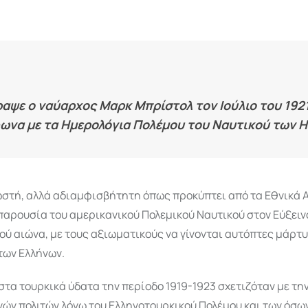
ραψε ο ναύαρχος Μαρκ Μπρίστολ τον Ιούλιο του 1921
ωνα με τα Ημερολόγια Πολέμου του Ναυτικού των 
ωστή, αλλά αδιαμφισβήτητη όπως προκύπτει από τα Εθνικά 
 παρουσία του αμερικανικού Πολεμικού Ναυτικού στον Εύξειν
ού αιώνα, με τους αξιωματικούς να γίνονται αυτόπτες μάρτ
των Ελλήνων.
στα τουρκικά ύδατα την περίοδο 1919-1923 σχετιζόταν με τ
ών πολιτών λόγω του Ελληνοτουρκικού Πολέμου και των όσω