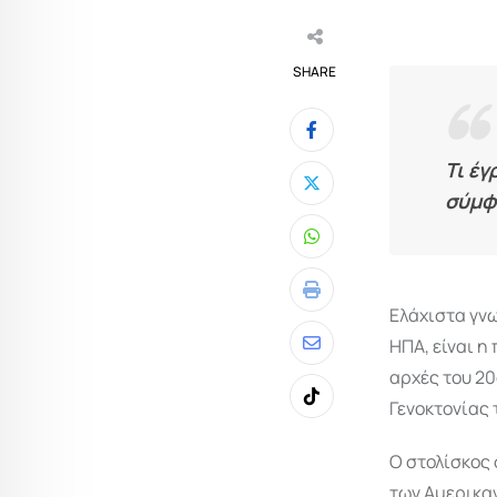
SHARE
Τι έγ
σύμφ
Whatsapp
Print
Ελάχιστα γν
ΗΠΑ, είναι η
Share
αρχές του 20
via
Γενοκτονίας 
Tiktok
Email
Ο στολίσκος 
των Αμερικαν