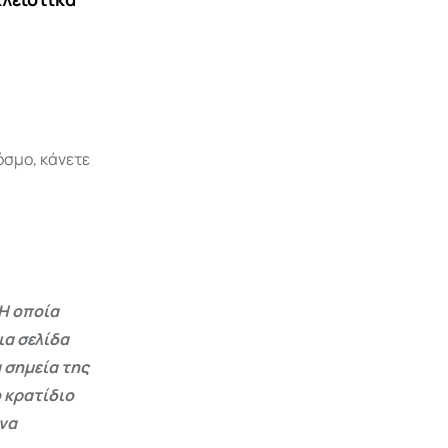
όσμο, κάνετε
Η οποία
ια σελίδα
 σημεία της
 κρατίδιο
 να