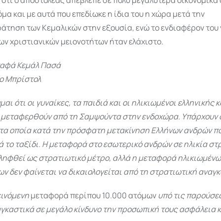
 ότι ο αποστολέας απέβλεπε σε πολύ μεγαλύτερα οικονομικά
μα και με αυτά που επεδίωκε η ίδια του η χώρα μετά την
άτηση των Κεμαλικών στην εξουσία, ενώ το ενδιαφέρον του 
ν χριστιανικών μειονοτήτων ήταν ελάχιστο.
αφά Κεμάλ Πασά
ο Μπρίστολ
ι ότι οι γυναίκες, τα παιδιά και οι ηλικιωμένοι ελληνικής
α μεταφερθούν από τη Σαμψούντα στην ενδοχώρα. Υπάρχουν 
τα οποία κατά την πρόσφατη μετακίνηση Ελλήνων ανδρών πο
 το ταξίδι. Η μεταφορά στο εσωτερικό ανδρών σε ηλικία σ
κληφθεί ως στρατιωτικό μέτρο, αλλά η μεταφορά ηλικιωμένω
ν δεν φαίνεται να δικαιολογείται από τη στρατιωτική αναγκ
εινόμενη
μεταφορά περίπου 10.000 ατόμων
υπό τις παρούσε
γκαστικά σε μεγάλο κίνδυνο την προσωπική τους ασφάλεια 