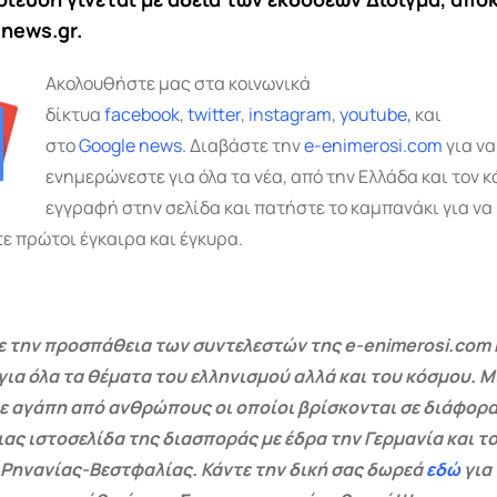
news.gr.
Ακολουθήστε μας στα κοινωνικά
δίκτυα
facebook
,
twitter
,
instagram
,
youtube,
και
στο
Google
news.
Διαβάστε την
e-enimerosi.com
για να
ενημερώνεστε για όλα τα νέα, από την Ελλάδα και τον κ
εγγραφή στην σελίδα και πατήστε το καμπανάκι για να
ε πρώτοι έγκαιρα και έγκυρα.
 την προσπάθεια των συντελεστών της e-enimerosi.com 
για όλα τα θέματα του ελληνισμού αλλά και του κόσμου. Μ
ε αγάπη από ανθρώπους οι οποίοι βρίσκονται σε διάφορα
ας ιστοσελίδα της διασποράς με έδρα την Γερμανία και το
 Ρηνανίας-Βεστφαλίας. Κάντε την δική σας δωρεά
εδώ
για