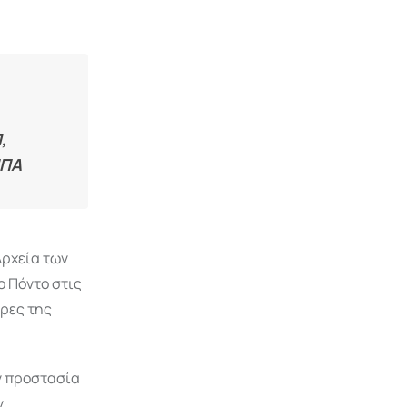
,
ΗΠΑ
Αρχεία των
ο Πόντο στις
υρες της
ην προστασία
ν