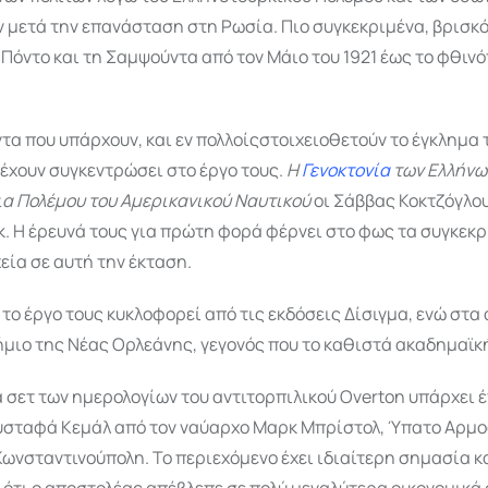
 μετά την επανάσταση στη Ρωσία. Πιο συγκεκριμένα, βρισκ
 Πόντο και τη Σαμψούντα από τον Μάιο του 1921 έως το φθιν
τα που υπάρχουν, και εν πολλοίςστοιχειοθετούν το έγκλημα 
 έχουν συγκεντρώσει στο έργο τους.
Η
Γενοκτονία
των Ελλήνω
ια Πολέμου του Αμερικανικού Ναυτικού
οι Σάββας Κοκτζόγλου
. Η έρευνά τους για πρώτη φορά φέρνει στο φως τα συγκεκ
εία σε αυτή την έκταση.
 το έργο τους κυκλοφορεί από τις εκδόσεις Δίσιγμα, ενώ στα
μιο της Νέας Ορλεάνης, γεγονός που το καθιστά ακαδημαϊκή
α σετ των ημερολογίων του αντιτορπιλικού Overton υπάρχει 
υσταφά Κεμάλ από τον ναύαρχο Μαρκ Μπρίστολ, Ύπατο Αρμ
Κωνσταντινούπολη. Το περιεχόμενο έχει ιδιαίτερη σημασία κ