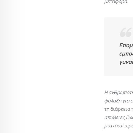
μεταφορά.
Επομ
εμπο
γυνα
Η ανθρωπότητ
φύλαξη για 
τη διάρκεια 
απώλειες ζω
μια ιδιαίτερ