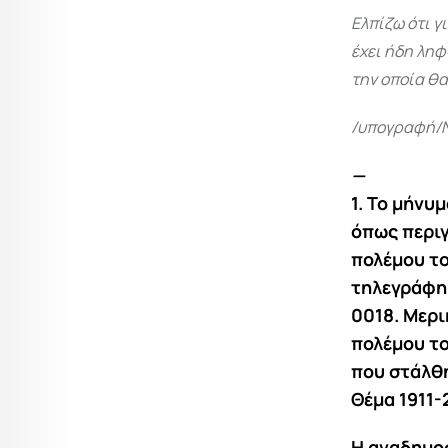
Ελπίζω ότι γ
έχει ήδη ληφ
την οποία θ
/υπογραφή/
—
1. Το μήνυ
όπως περιγ
πολέμου το
τηλεγράφημ
0018. Μερι
πολέμου το
που στάλθη
Θέμα 1911-
Η αναδημοσ