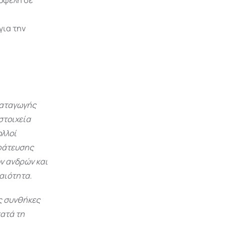
 οφέλη σε
για την
 καταγωγής
στοιχεία
λλοί
τράτευσης
ν ανδρών και
αιότητα.
ς συνθήκες
κατά τη