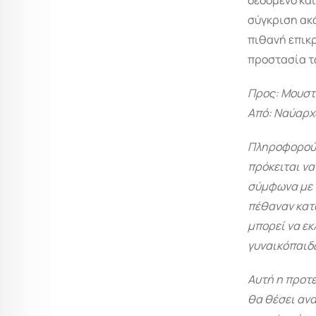
δεδομένο και
σύγκριση ακό
πιθανή επικρ
προστασία τω
Προς: Μουστ
Από: Ναύαρχ
Πληροφορούμα
πρόκειται ν
σύμφωνα με 
πέθαναν κατά
μπορεί να ε
γυναικόπαιδω
Αυτή η προτ
θα θέσει ανα