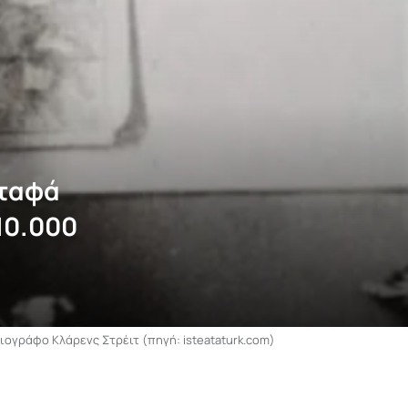
σταφά
10.000
ογράφο Κλάρενς Στρέιτ (πηγή: isteataturk.com)