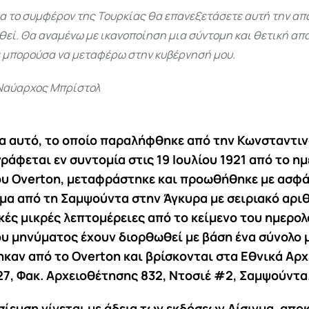
ια το συμφέρον της Τουρκίας θα επανεξετάσετε αυτή την απ
θεί. Θα αναμένω με ικανοποίηση μια σύντομη και θετική α
α μπορούσα να μεταφέρω στην κυβέρνησή μου.
Ναύαρχος Μπρίστολ
μα αυτό, το οποίο παραλήφθηκε από την Κωνσταντι
ράφεται εν συντομία στις 19 Ιουλίου 1921 από το η
υ Overton, μεταφράστηκε και προωθήθηκε με ασφά
α από τη Σαμψούντα στην Άγκυρα με σειριακό αρι
κές μικρές λεπτομέρειες από το κείμενο του ημερολ
υ μηνύματος έχουν διορθωθεί με βάση ένα σύνολο
καν από το Overton και βρίσκονται στα Εθνικά Αρχ
27, Φακ. Αρχειοθέτησης 832, Ντοσιέ #2, Σαμψούντα
ίευση γίνεται με άδεια των εκδόσεων Δίσιγμα, απο