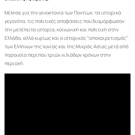
Μίλησε για την γενοκτονία των Ποντίων, τα ιστορικά
γεγονότα, τις πολιτικές αποφάσεις που διαμόρφωσαν
την μετέπειτα ιστορία, κοινωνική και πολιτική στην
Ελλάδα, αλλά κυρίως και ο ιστορικός ”αποχαιρετισμός”
των Ελλήνων της Ιωνίας και της Μικράς Ασίας μετά από
παρουσία περίπου τριών χιλιάδων χρόνων στην
περιοχή.