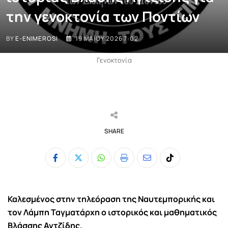
την γενοκτονία των Ποντίων
BY
E-ENIMEROSI
19 ΜΑΪ́ΟΥ 2026 7:02
Γενοκτονία
SHARE
Whatsapp
Print
Share
Tiktok
via
Email
Καλεσμένος στην τηλεόραση της Ναυτεμπορικής και
τον Λάμπη Ταγματάρχη ο ιστορικός και μαθηματικός
Βλάσσης Αγτζίδης.