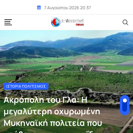
Skip
7 Αυγούστου 2026 20:37
to
content
ΙΣΤΟΡΊΑ ΠΟΛΙΤΙΣΜΌΣ
Ακρόπολη του Γλα: Η
μεγαλύτερη οχυρωμένη
Μυκηναϊκή πολιτεία που