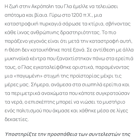
Η ζωή στην Ακρόπολη του Γλα έμελλε να τελειώσει
απότομα και βίαια. Γύρω στο 1200 π.Χ., μια
καταστροφική πυρκαγιά σάρωσε τα κτίρια, σβήνοντας
κάθε ίχνος ανθρώπινης δραστηριότητας. Το πιο
παράξενο γεγονός είναι ότι μετά την καταστροφή αυτή,
η θέση δεν κατοικήθηκε ποτέ ξανά. Σε αντίθεση με άλλα
μυκηναϊκά κέντρα που ξαναχτίστηκαν πάνω στα ερείπιά
τους, ο Γλας εγκαταλείφθηκε οριστικά, παραμένοντας
μια «παγωμένη» στιγμή της προϊστορίας μέχρι τις
μέρες μας. Σήμερα, ανάμεσα στα σιωπηλά ερείπια και
τα περιμετρικά αναχώματα που κάποτε συγκρατούσαν
τα νερά, ο επισκέπτης μπορεί να νιώσει το μυστήριο
ενός πολιτισμού που άκμασε και χάθηκε μέσα σε λίγες
δεκαετίες.
Υποστηρίξτε την προσπάθεια των συντελεστών της