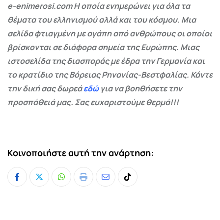
e-enimerosi.com Η οποία ενημερώνει για όλα τα
θέματα του ελληνισμού αλλά και του κόσμου. Μια
σελίδα φτιαγμένη με αγάπη από ανθρώπους οι οποίοι
βρίσκονται σε διάφορα σημεία της Ευρώπης. Μιας
ιστοσελίδα της διασποράς με έδρα την Γερμανία και
το κρατίδιο της Βόρειας Ρηνανίας-Βεστφαλίας. Κάντε
την δική σας δωρεά
εδώ
για να βοηθήσετε την
προσπάθειά μας. Σας ευχαριστούμε θερμά!!!
Κοινοποιήστε αυτή την ανάρτηση:
Whatsapp
Print
Share
Tiktok
via
Email