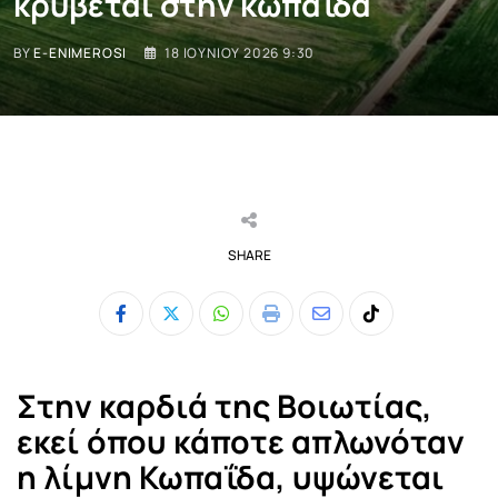
κρύβεται στην κωπαΐδα
BY
E-ENIMEROSI
18 ΙΟΥΝΊΟΥ 2026 9:30
SHARE
Whatsapp
Print
Share
Tiktok
via
Email
Στην καρδιά της Βοιωτίας,
εκεί όπου κάποτε απλωνόταν
η λίμνη Κωπαΐδα, υψώνεται