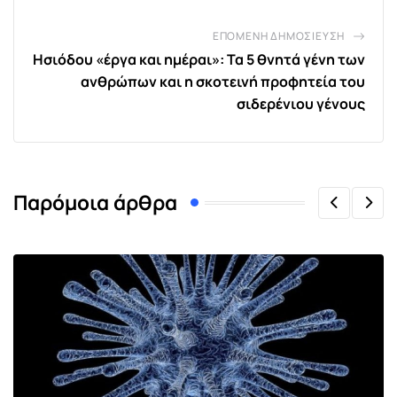
ΕΠΌΜΕΝΗ ΔΗΜΟΣΊΕΥΣΗ
Ησιόδου «έργα και ημέραι»: Τα 5 θνητά γένη των
ανθρώπων και η σκοτεινή προφητεία του
σιδερένιου γένους
Παρόμοια άρθρα