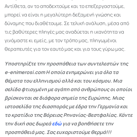
Αντίθετα, αν το αποδεχτούμε και το επεξεργαστούμε,
μπορεί να είναι η μεγαλύτερη δεξαμενή γνώσης και
δύναμης που διαθέτουμε. Σε τελική ανάλυση, μέσα από
τις βαθύτερες πληγές μας αναδύεται η ικανότητα να
γινόμαστε κι εμείς, με τον τρόπο μας, πληγωμένοι
θεραπευτές για τον εαυτό μας και για τους γύρω μας.
Υποστηρίξτε την προσπάθεια των συντελεστών της
e-enimerosi.com Η οποία ενημερώνει για όλα τα
θέματα του ελληνισμού αλλά και του κόσμου. Μια
σελίδα φτιαγμένη με αγάπη από ανθρώπους οι οποίοι
βρίσκονται σε διάφορα σημεία της Ευρώπης. Μιας
ιστοσελίδα της διασποράς με έδρα την Γερμανία και
το κρατίδιο της Βόρειας Ρηνανίας-Βεστφαλίας. Κάντε
την δική σας δωρεά
εδώ
για να βοηθήσετε την
προσπάθειά μας. Σας ευχαριστούμε θερμά!!!