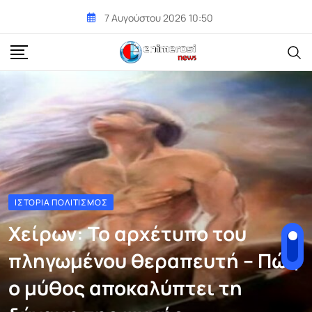
Skip
7 Αυγούστου 2026 10:50
to
content
ΙΣΤΟΡΊΑ ΠΟΛΙΤΙΣΜΌΣ
Χείρων: Το αρχέτυπο του
πληγωμένου θεραπευτή – Πώς
ο μύθος αποκαλύπτει τη