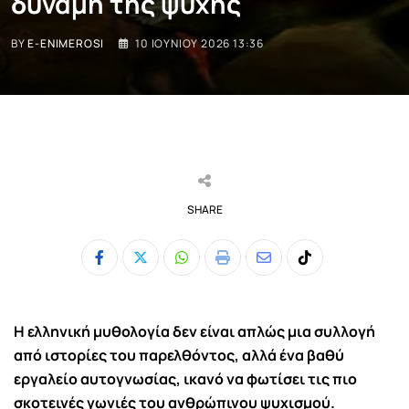
δύναμη της ψυχής
BY
E-ENIMEROSI
10 ΙΟΥΝΊΟΥ 2026 13:36
SHARE
Whatsapp
Print
Share
Tiktok
via
Email
Η ελληνική μυθολογία δεν είναι απλώς μια συλλογή
από ιστορίες του παρελθόντος, αλλά ένα βαθύ
εργαλείο αυτογνωσίας, ικανό να φωτίσει τις πιο
σκοτεινές γωνιές του ανθρώπινου ψυχισμού.