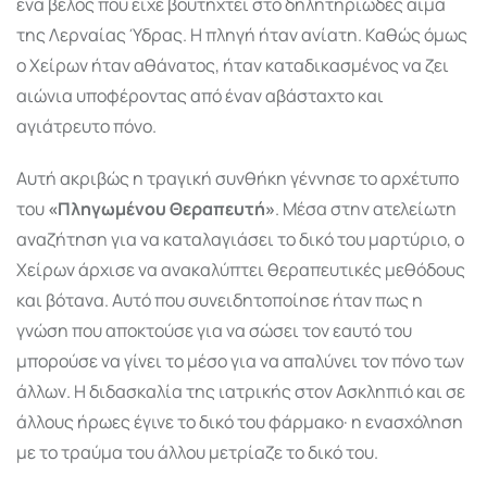
ένα βέλος που είχε βουτηχτεί στο δηλητηριώδες αίμα
της Λερναίας Ύδρας. Η πληγή ήταν ανίατη. Καθώς όμως
ο Χείρων ήταν αθάνατος, ήταν καταδικασμένος να ζει
αιώνια υποφέροντας από έναν αβάσταχτο και
αγιάτρευτο πόνο.
Αυτή ακριβώς η τραγική συνθήκη γέννησε το αρχέτυπο
του
«Πληγωμένου Θεραπευτή»
. Μέσα στην ατελείωτη
αναζήτηση για να καταλαγιάσει το δικό του μαρτύριο, ο
Χείρων άρχισε να ανακαλύπτει θεραπευτικές μεθόδους
και βότανα. Αυτό που συνειδητοποίησε ήταν πως η
γνώση που αποκτούσε για να σώσει τον εαυτό του
μπορούσε να γίνει το μέσο για να απαλύνει τον πόνο των
άλλων. Η διδασκαλία της ιατρικής στον Ασκληπιό και σε
άλλους ήρωες έγινε το δικό του φάρμακο· η ενασχόληση
με το τραύμα του άλλου μετρίαζε το δικό του.