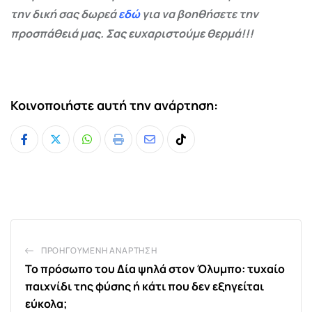
την δική σας δωρεά
εδώ
για να βοηθήσετε την
προσπάθειά μας. Σας ευχαριστούμε θερμά!!!
Κοινοποιήστε αυτή την ανάρτηση:
Whatsapp
Print
Share
Tiktok
via
Email
ΠΡΟΗΓΟΎΜΕΝΗ ΑΝΆΡΤΗΣΗ
Το πρόσωπο του Δία ψηλά στον Όλυμπο: τυχαίο
παιχνίδι της φύσης ή κάτι που δεν εξηγείται
εύκολα;