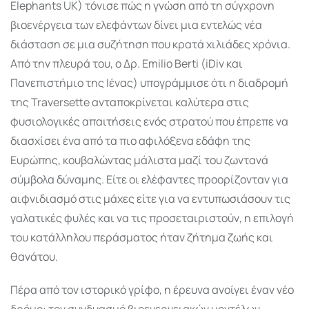
Elephants UK) τόνισε πώς η γνώση από τη σύγχρονη
βιοενέργεια των ελεφάντων δίνει μια εντελώς νέα
διάσταση σε μια συζήτηση που κρατά χιλιάδες χρόνια.
Από την πλευρά του, ο Δρ. Emilio Berti (iDiv και
Πανεπιστήμιο της Ιένας) υπογράμμισε ότι η διαδρομή
της Traversette ανταποκρίνεται καλύτερα στις
φυσιολογικές απαιτήσεις ενός στρατού που έπρεπε να
διασχίσει ένα από τα πιο αφιλόξενα εδάφη της
Ευρώπης, κουβαλώντας μάλιστα μαζί του ζωντανά
σύμβολα δύναμης. Είτε οι ελέφαντες προορίζονταν για
αιφνιδιασμό στις μάχες είτε για να εντυπωσιάσουν τις
γαλατικές φυλές και να τις προσεταιριστούν, η επιλογή
του κατάλληλου περάσματος ήταν ζήτημα ζωής και
θανάτου.
Πέρα από τον ιστορικό γρίφο, η έρευνα ανοίγει έναν νέο
δρόμο: τον συνδυασμό βιοενεργειακών μοντέλων,