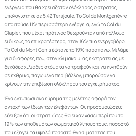
ενέργεια που θα χρειαζόταν ολόκληρος ο στρατός
υπολογίστηκε σε 5,42 Terajoule. Το Col de Montgenèvre
απαιτούσε 11% περισσότερη ενέργεια, ενώ το Col du
Clapier, που μέχρι πρότινος θεωρούνταν από πολλούς
ειδικούς το επικρατέστερο, ήταν 16% πιο ενεργοβόρο.
Το Col du Mont Cenis έφτανε το 19% παραπάνω. Μιλάμε
για διαφορές που, στην κλίμακα μιας εκστρατείας με
δεκάδες χιλιάδες στόματα να τραφούν και να κινηθούν
σε εχθρικό, παγωμένο περιβάλλον, μπορούσαν να
κρίνουν την επιβίωση ολόκληρου του εγχειρήματος.
Ένα εντυπωσιακό εύρημα της μελέτης αφορά την
αντοχή των ίδιων των ελεφάντων. Οι προσομοιώσεις
έδειξαν ότι οι στρατιώτες θα είχαν χάσει περίπου το
19% των αποθεμάτων σωματικού λίπους τους, ποσοστό
που εξηγεί τα υψηλά ποσοστά θνησιμότητας που