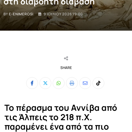
στη διαβόητη διάβαση
BY
E-ENIMEROSI
9 ΙΟΥΛΊΟΥ 2026 19:00
SHARE
Whatsapp
Print
Share
Tiktok
via
Email
Το πέρασμα του Αννίβα από
τις Άλπεις το 218 π.Χ.
παραμένει ένα από τα πιο