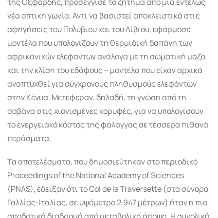
της Οξφόρδης, προσέγγισε το ζήτημα από μια εντελώς
νέα οπτική γωνία. Αντί να βασιστεί αποκλειστικά στις
αφηγήσεις του Πολύβιου και του Λίβιου, εφάρμοσε
μοντέλα που υπολογίζουν τη θερμιδική δαπάνη των
αφρικανικών ελεφάντων ανάλογα με τη σωματική μάζα
και την κλίση του εδάφους – μοντέλα που είχαν αρχικά
αναπτυχθεί για σύγχρονους πληθυσμούς ελεφάντων
στην Κένυα. Μετέφεραν, δηλαδή, τη γνώση από τη
σαβάνα στις χιονισμένες κορυφές, για να υπολογίσουν
το ενεργειακό κόστος της φάλαγγας σε τέσσερα πιθανά
περάσματα.
Τα αποτελέσματα, που δημοσιεύτηκαν στο περιοδικό
Proceedings of the National Academy of Sciences
(PNAS), έδειξαν ότι το Col de la Traversette (στα σύνορα
Γαλλίας-Ιταλίας, σε υψόμετρο 2.947 μέτρων) ήταν η πιο
αποδοτική διαδρομή από μεταβολική άποψη. Η συνολική