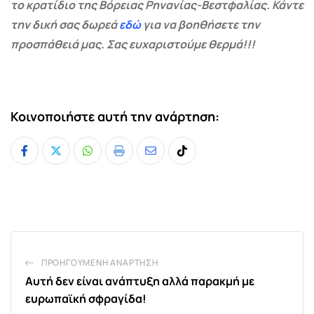
το κρατίδιο της Βόρειας Ρηνανίας-Βεστφαλίας. Κάντε
την δική σας δωρεά
εδώ
για να βοηθήσετε την
προσπάθειά μας. Σας ευχαριστούμε θερμά!!!
Κοινοποιήστε αυτή την ανάρτηση:
Whatsapp
Print
Share
Tiktok
via
Email
ΠΡΟΗΓΟΎΜΕΝΗ ΑΝΆΡΤΗΣΗ
Αυτή δεν είναι ανάπτυξη αλλά παρακμή με
ευρωπαϊκή σφραγίδα!