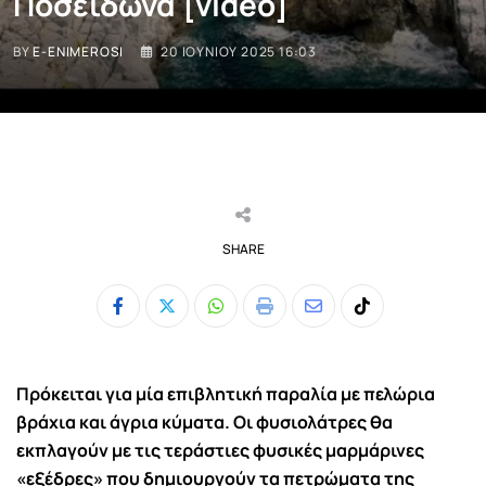
Ποσειδώνα [video]
BY
E-ENIMEROSI
20 ΙΟΥΝΊΟΥ 2025 16:03
SHARE
Whatsapp
Print
Share
Tiktok
via
Email
Π
ρόκειται για μία επιβλητική παραλία με πελώρια
βράχια και άγρια κύματα. Οι φυσιολάτρες θα
εκπλαγούν με τις τεράστιες φυσικές μαρμάρινες
«εξέδρες» που δημιουργούν τα πετρώματα της