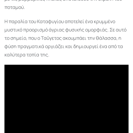
ποταμού.
Η παραλία του Καταφυγίου αποτελεί ένα κρυμμένο
μυστικό προορισμό άγριας φυσικής ομορφιάς. Σε αυτό
το σημείο, που ο Ταΰγετος ακουμπάει την θάλασσα, η
φύση πραγματικά οργιάζει και δημιουργεί ένα από τα
καλύτερα τοπία της.