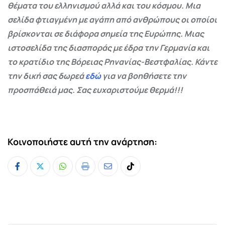
θέματα του ελληνισμού αλλά και του κόσμου. Μια
σελίδα φτιαγμένη με αγάπη από ανθρώπους οι οποίοι
βρίσκονται σε διάφορα σημεία της Ευρώπης. Μιας
ιστοσελίδα της διασποράς με έδρα την Γερμανία και
το κρατίδιο της Βόρειας Ρηνανίας-Βεστφαλίας. Κάντε
την δική σας δωρεά
εδώ
για να βοηθήσετε την
προσπάθειά μας. Σας ευχαριστούμε θερμά!!!
Κοινοποιήστε αυτή την ανάρτηση:
Whatsapp
Print
Share
Tiktok
via
Email