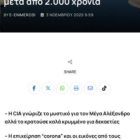
μετά από 2.000 χρόνια
BY
E-ENIMEROSI
3 ΝΟΕΜΒΡΊΟΥ 2025 9:59
SHARE
Whatsapp
Print
Share
Tiktok
via
Email
– Η CIA γνώριζε το μυστικό για τον Μέγα Αλέξανδρο
αλλά το κρατούσε καλά κρυμμένο για δεκαετίες
– Η επιχείρηση “corona” και οι εικόνες από τους