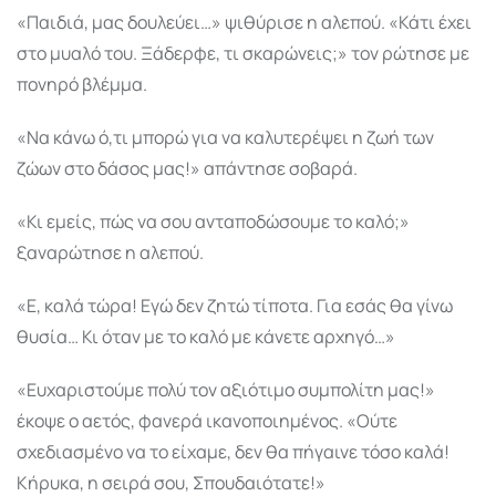
«Παιδιά, μας δουλεύει…» ψιθύρισε η αλεπού. «Κάτι έχει
στο μυαλό του. Ξάδερφε, τι σκαρώνεις;» τον ρώτησε με
πονηρό βλέμμα.
«Να κάνω ό,τι μπορώ για να καλυτερέψει η ζωή των
ζώων στο δάσος μας!» απάντησε σοβαρά.
«Κι εμείς, πώς να σου ανταποδώσουμε το καλό;»
ξαναρώτησε η αλεπού.
«Ε, καλά τώρα! Εγώ δεν ζητώ τίποτα. Για εσάς θα γίνω
θυσία… Κι όταν με το καλό με κάνετε αρχηγό…»
«Ευχαριστούμε πολύ τον αξιότιμο συμπολίτη μας!»
έκοψε ο αετός, φανερά ικανοποιημένος. «Ούτε
σχεδιασμένο να το είχαμε, δεν θα πήγαινε τόσο καλά!
Κήρυκα, η σειρά σου, Σπουδαιότατε!»