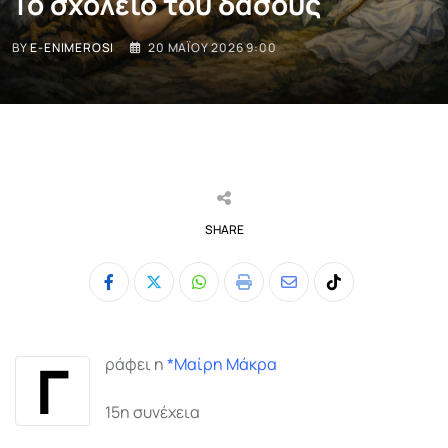
Το σχολείο του δάσους
BY
E-ENIMEROSI
20 ΜΑΪ́ΟΥ 2026 9:00
SHARE
Whatsapp
Print
Share
Tiktok
via
Email
Γ
ράφει η
*Μαίρη Μάκρα
15η συνέχεια