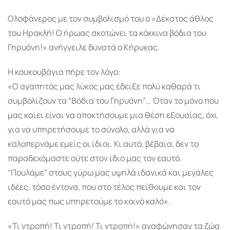
Ολοφάνερος με τον συμβολισμό του ο «Δέκατος άθλος
του Ηρακλή! Ο ήρωας σκοτώνει τα κόκκινα βόδια του
Γηρυόνη!» ανήγγειλε δυνατά ο Κήρυκας.
Η κουκουβάγια πήρε τον λόγο:
«Ο αγαπητός μας λύκος μας έδειξε πολύ καθαρά τι
συμβολίζουν τα “Βόδια του Γηρυόνη”… Όταν το μόνο που
μας καίει είναι να αποκτήσουμε μια θέση εξουσίας, όχι
για να υπηρετήσουμε το σύνολο, αλλά για να
καλοπερνάμε εμείς οι ίδιοι. Κι αυτό, βέβαια, δεν το
παραδεχόμαστε ούτε στον ίδιο μας τον εαυτό.
“Πουλάμε” στους γύρω μας υψηλά ιδανικά και μεγάλες
ιδέες, τόσο έντονα, που στο τέλος πείθουμε και τον
εαυτό μας πως υπηρετούμε το κοινό καλό».
«Τι ντροπή! Τι ντροπή! Τι ντροπή!» αναφώνησαν τα ζώα