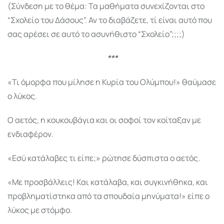
(Σύνδεση με το θέμα: Τα μαθήματα συνεχίζονται στο
“Σχολείο του Δάσους”. Αν το διαβάζετε, τί είναι αυτό που
σας αρέσει σε αυτό το ασυνήθιστο “Σχολείο”;;;;)
***
«Τι όμορφα που μίλησε η Κυρία του Ολύμπου!» θαύμασε
ο λύκος.
Ο αετός, η κουκουβάγια και οι σοφοί τον κοίταξαν με
ενδιαφέρον.
«Εσύ κατάλαβες τι είπε;» ρώτησε δύσπιστα ο αετός.
«Με προσβάλλεις! Και κατάλαβα, και συγκινήθηκα, και
προβληματίστηκα από τα σπουδαία μηνύματα!» είπε ο
λύκος με στόμφο.