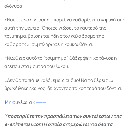
ολόγυρα.
«Ναι… μόνο η ντροπή μπορεί να καθαρίσει την ψυχή από
αυτή την ψευτιά. Όποιος νιώσει το καυτερό της
τσίμπημα, βρίσκεται ήδη στον καλό δρόμο της
κάθαρσης», συμπλήρωσε η κουκουβάγια.
«Νιώθεις αυτό το “τσίμπημα”, ξάδερφε;» χαχάνισε η
αλεπού στα μούτρα του λύκου.
«Δεν θα τα πάμε καλά, εμείς οι δυο! Να το ξέρεις…»
βρυχήθηκε εκείνος, δείχνοντας τα κοφτερά του δόντια.
14η συνέχεια <———
Υποστηρίξτε την προσπάθεια των συντελεστών της
e-enimerosi.com Η οποία ενημερώνει για όλα τα