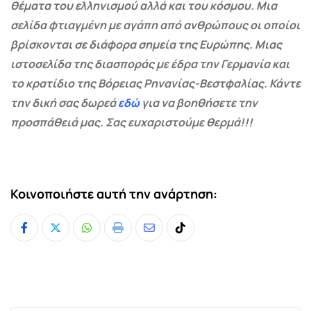
θέματα του ελληνισμού αλλά και του κόσμου. Μια
σελίδα φτιαγμένη με αγάπη από ανθρώπους οι οποίοι
βρίσκονται σε διάφορα σημεία της Ευρώπης. Μιας
ιστοσελίδα της διασποράς με έδρα την Γερμανία και
το κρατίδιο της Βόρειας Ρηνανίας-Βεστφαλίας. Κάντε
την δική σας δωρεά
εδώ
για να βοηθήσετε την
προσπάθειά μας. Σας ευχαριστούμε θερμά!!!
Κοινοποιήστε αυτή την ανάρτηση:
Whatsapp
Print
Share
Tiktok
via
Email