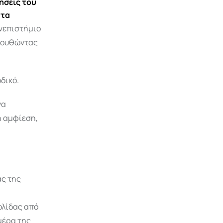
ήσεις του
ατα
ανεπιστήμιο
ολουθώντας
δικό.
να
ή αμφίεση,
ας της
ολίδας από
μέρα της