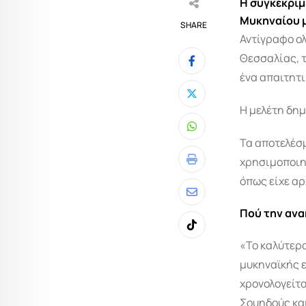
Η συγκεκριμ
Μυκηναίου μ
SHARE
Αντίγραφο ο
Θεσσαλίας, 
ένα απαιτητ
Η μελέτη δη
Whatsapp
Τα αποτελέσμ
χρησιμοποιηθ
Print
όπως είχε αρ
Share
Πού την αν
via
Tiktok
Email
«Το καλύτερ
μυκηναϊκής 
χρονολογείτα
Σουηδούς και