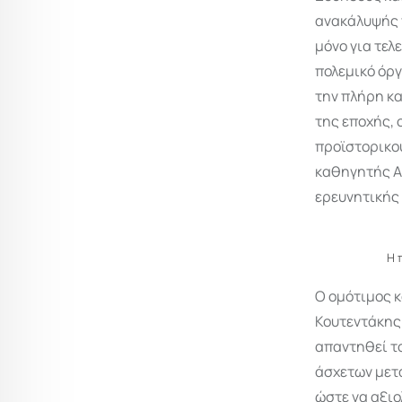
ανακάλυψής 
μόνο για τελ
πολεμικό όρ
την πλήρη κ
της εποχής, 
προϊστορικο
καθηγητής Α
ερευνητικής 
Η 
Ο ομότιμος 
Κουτεντάκης 
απαντηθεί τ
άσχετων μετα
ώστε να αξι