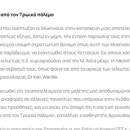
 από τον Τρωικό πόλεμο
α που ανέπτυξαν οι Μυκηναίοι στην κατασκευή μίας αποτελ
οπλίας εξηγεί, έστω εν μέρη, την έντονη παρουσία τους στη
όνο μία ισχυρή στρατιωτική δύναμη όπως αυτή των Μυκηναί
α παράδειγμα, να εναντιωθεί στους Χετταίους (οι οποίοι κα
 χιλιετίας π.Χ. κυριαρχούσαν από την Μ. Ασία μέχρι τη Μεσο
τον σεβασμό τους, όπως φαίνεται από τα αρχεία των τελευταί
χαιολογίας Dr Ken Wardle.
ημειωθεί ότι τα αποτελέσματα της μελέτης μας αποδυναμώνο
ς αναφορές σε χάλκινες πανοπλίες που υπάρχουν στην Ιλιάδα 
ες προσθήκες, και ενισχύει την άποψη ότι η σχετική τεχνολ
ν από τον Τρωικό πόλεμο», καταλήγει ο καθηγητής Αρχαιολο
ίς ευχαριστούν τον Στρατηγό ε.α. και Επίτιμο Αρχηγό ΓΕΣ κ.