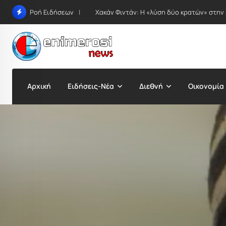
Skip
Χακάν Φιντάν: Η «λύση δύο κρατών» στην
Ροή Ειδήσεων
to
content
Αρχική
Ειδήσεις-Νέα
Διεθνή
Οικονομία