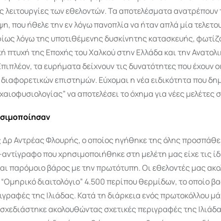
ές λειτουργίες των εθελοντών. Τα αποτελέσματα ανατρέπουν 
η, που ήθελε την εν λόγω πανοπλία να ήταν απλά μία τελετο
ρίως λόγω της υποτιθέμενης δυσκίνητης κατασκευής, φωτίζ
ή πτυχή της Εποχής του Χαλκού στην Ελλάδα και την Ανατολ
Επιπλέον, τα ευρήματα δείχνουν τις δυνατότητες που έχουν ο
 διαφορετικών επιστημών. Εύχομαι η νέα ειδικότητα που δη
χαιοφυσιολογίας” να αποτελέσει το όχημα για νέες μελέτες σ
ησιμοποίησαν
 Δρ Αντρέας Φλουρής, ο οποίος ηγήθηκε της όλης προσπάθει
αντίγραφο που χρησιμοποιήθηκε στη μελέτη μας είχε τις ίδ
και παρόμοιο βάρος με την πρωτότυπη. Οι εθελοντές μας ακ
“Ομηρικό διαιτολόγιο” 4.500 περίπου θερμίδων, το οποίο β
ιγραφές της Ιλιάδας. Κατά τη διάρκεια ενός πρωτοκόλλου μά
 σχεδιάστηκε ακολουθώντας σχετικές περιγραφές της Ιλιάδα