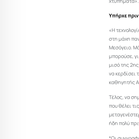
χτυπήματα».
Υπήρχε πριν
«Η τεχνολογί
στη μάχη παν
Μεσόγειο. Μ
μπορούσε, γι
μισό της 2ης
να κερδίσει 
καθηγητής Αρ
Τέλος, να σ
που θέλει τι
μεταγενέστερ
ήδη πολύ πρι
*Οι συγγραφε