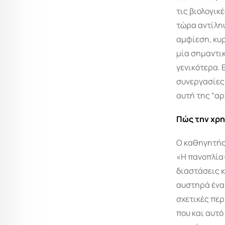
τις βιολογικ
τώρα αντίληψ
αμφίεση, κυ
μία σημαντικ
γενικότερα. 
συνεργασίες
αυτή της “αρ
Πώς την χρ
Ο καθηγητής
«Η πανοπλία-
διαστάσεις 
αυστηρά ένα 
σχετικές περ
που και αυτό