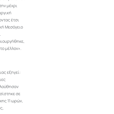
την μέχρι
υργική
οντας έτσι
ική Μεσόγειο
ι
μιουργήθηκε,
το μέλλον».
ας εξηγεί:
ιες
ολούθησαν
ασίστηκε σε
χης 11 ωρών,
ς,