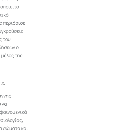
οποιείτο
τικό
ς περιόρισε
υγκρούσεις
ς του
δήσεων ο
 μέλος της
.Χ.
άννης
 να
 φαινομενικά
σιολογίας,
α σώματα και