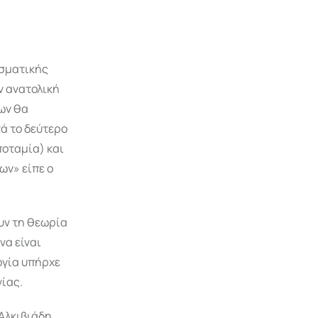
εσματικής
ν ανατολική
ων θα
τά το δεύτερο
ποταμία) και
ων» είπε ο
υν τη θεωρία
να είναι
ογία υπήρχε
γίας.
 Αλκιβιάδη