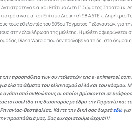
 Αντιστράτηγο ε.α. και Επίτιμο Δ/τη Γ’ Σώματος Στρατού κ. 
ντιστράτηγο ε.α. και Επίτιμο Διοικητή 98 ΑΔΤΕ κ. Δημήτριο Τ
ους τους εθελοντές του 505ου Τάγματος Πεζοναυτών, για τη
ους στην ολοκλήρωση της μελέτης. Η μελέτη αφιερώνεται σ
ομάδας Diana Wardle που δεν πρόλαβε να τη δει στη δημοσι
 την προσπάθεια των συντελεστών της e-enimerosi.com 
για όλα τα θέματα του ελληνισμού αλλά και του κόσμου. Μ
ε αγάπη από ανθρώπους οι οποίοι βρίσκονται σε διάφορα
ας ιστοσελίδα της διασποράς με έδρα την Γερμανία και το
 Ρηνανίας-Βεστφαλίας. Κάντε την δική σας δωρεά
εδώ
για
ην προσπάθειά μας. Σας ευχαριστούμε θερμά!!!