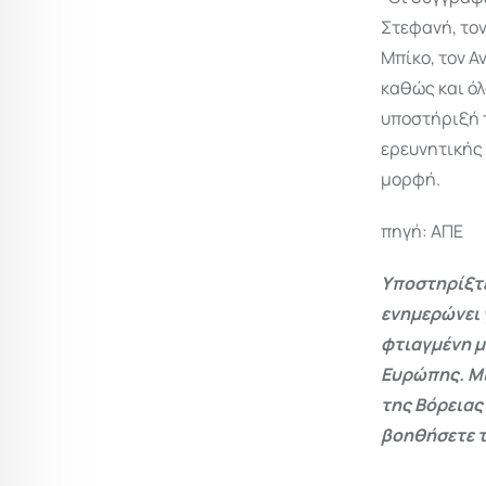
Στεφανή, τον
Μπίκο, τον Α
καθώς και όλ
υποστήριξή τ
ερευνητικής 
μορφή.
πηγή: ΑΠΕ
Υποστηρίξτε
ενημερώνει 
φτιαγμένη μ
Ευρώπης. Μι
της Βόρειας
βοηθήσετε τ