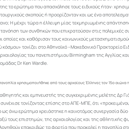
της το ερώτημα που απασχόλησε τους ειδικούς ήταν: χρησιμ
ετουργικούς σκοπούς ή προορίζονταν και ως ένα αποτελεσμα
γανο; Η μέχρι τώρα η έλλειψη μίας τεκμηριωμένης απάντηση
ατανόηση των συνθηκών που επικρατούσαν στις πολεμικές σ
οι οποίες και καθόρισαν τους κοινωνικούς μετασχηματισμού
ύ κόσμου» τονίζει στο Αθηναϊκό –Μακεδονικό Πρακτορείο Ει
ρχαιολογίας του πανεπιστήμιου Birmingham της Αγγλίας και
ομάδας Dr Ken Wardle.
πανοπλία χρησιμοποιήθηκε από τους αρχαίους Έλληνες τον 15ο αιώνα π
καθηγητής και εμπνευστής της συγκεκριμένης μελέτης Δρ Γι
συνέχισε τονίζοντας επίσης στο ΑΠΕ-ΜΠΕ, ότι «προκειμένου
ο ως άνω ερώτημα χρειάστηκε η καινοτόμος συνεργασία δύο
ξύ τους επιστημών, της αρχαιολογίας και της αθλητικής φυ
ολογηθούν επακριβώς τα φορτία που προκαλεί η πανοπλία στ