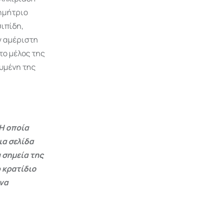
Δημήτριο
σιπίδη,
ν αμέριστη
το μέλος της
ευμένη της
Η οποία
ια σελίδα
 σημεία της
 κρατίδιο
 να