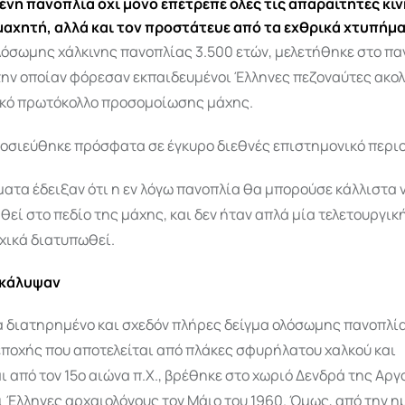
ένη πανοπλία όχι μόνο επέτρεπε όλες τις απαραίτητες κιν
αχητή, αλλά και τον προστάτευε από τα εχθρικά χτυπήμ
λόσωμης χάλκινης πανοπλίας 3.500 ετών, μελετήθηκε στο π
την οποίαν φόρεσαν εκπαιδευμένοι Έλληνες πεζοναύτες ακ
ικό πρωτόκολλο προσομοίωσης μάχης.
μοσιεύθηκε πρόσφατα σε έγκυρο διεθνές επιστημονικό περιο
ατα έδειξαν ότι η εν λόγω πανοπλία θα μπορούσε κάλλιστα 
εί στο πεδίο της μάχης, και δεν ήταν απλά μία τελετουργικ
χικά διατυπωθεί.
ακάλυψαν
α διατηρημένο και σχεδόν πλήρες δείγμα ολόσωμης πανοπλί
εποχής που αποτελείται από πλάκες σφυρήλατου χαλκού και
ι από τον 15ο αιώνα π.Χ., βρέθηκε στο χωριό Δενδρά της Αργ
 Έλληνες αρχαιολόγους τον Μάιο του 1960. Όμως, από την η