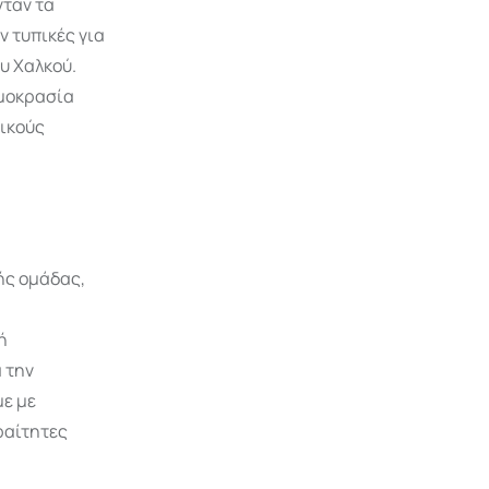
νταν τα
 τυπικές για
υ Χαλκού.
μοκρασία
γικούς
ής ομάδας,
ή
 την
με με
ραίτητες