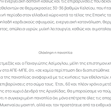
ν ενεργειακή δαπάνη καθώς και τις επιβαρύνσεις που δέχο
εθελοντών σε θερμοκρασίες 30-36 βαθμών Κελσίου, που ήταν
ινή περίοδο στον ελλαδικό χώρο κατά το τέλος της Εποχής το
ηλαδή καρδιακούς σφυγμούς, ενεργειακή κατανάλωση, θερ
ος, απώλεια υγρών, μυϊκή λειτουργία, καθώς και αιματολο
Ολόκληρη η πανοπλία
ετμεζάς και ο Παναγιώτης Ασίμογλου, μέλη της επιστημονικ
ν στο ΑΠΕ-ΜΠΕ, ότι «σε καμία περίπτωση δεν διαπιστώθηκε
α της πανοπλίας αναφορικά με τις κινήσεις των εθελοντών, 
επιβαρύνσεις στο σώμα τους. Έτσι, 60 και πλέον χρόνια μετά
ης στο χωριό Δενδρά της Αργολίδας, θα μπορούσαμε να πού
τι η συγκεκριμένη πανοπλία όχι μόνο επέτρεπε όλες τις απα
 Μυκηναίου μαχητή, αλλά και τον προστάτευε από τα εχθρικά