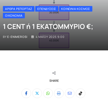
ΆΡΘΡΑ ΡΕΠΟΡΤΆΖ
ΕΠΕΝΔΎΣΕΙΣ
ΚΟΙΝΩΝΊΑ ΚΌΣΜΟΣ
ΟΙΚΟΝΟΜΊΑ
1 CENT ή 1 ΕΚΑΤΟΜΜΥΡΙΟ €;
BY
E-ENIMEROSI
4 ΜΑΪ́ΟΥ 2025 9:00
SHARE
Whatsapp
Print
Share
Tiktok
via