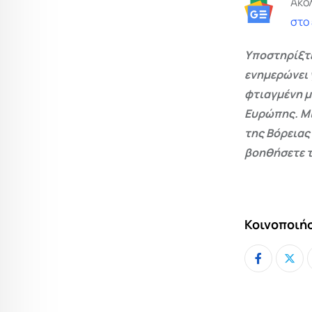
Ακο
στο
Υποστηρίξτε
ενημερώνει 
φτιαγμένη μ
Ευρώπης. Μι
της Βόρειας
βοηθήσετε τ
Κοινοποιήσ