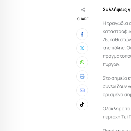
Συλλήψεις γ
SHARE
Η τραγωδία σ
καταστροφικ
75, καθιστών
της πόλης. Ο
πραγματοποι
πύργων.
Whatsapp
Στο σημείο 
Print
συνεχίζουν ν
Share
ορισμένα ση
via
Tiktok
Ολόκληρο το
Email
περιοχή Tai 
Παρά τη συν