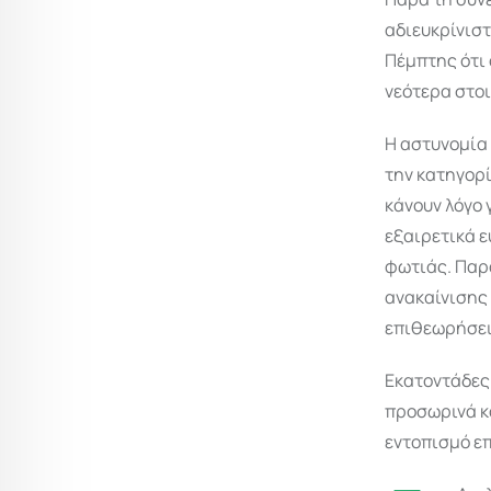
αδιευκρίνιστ
Πέμπτης ότι 
νεότερα στοι
Η αστυνομία
την κατηγορί
κάνουν λόγο
εξαιρετικά ε
φωτιάς. Παρά
ανακαίνισης 
επιθεωρήσει
Εκατοντάδες 
προσωρινά κα
εντοπισμό ε