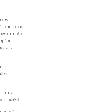
ό την
 έφτασε τους
ρονη ιστορία
 ημέρα,
γόμενων
ούς
νώ σε
οι στην
ποτεφρωθεί.
 παραμένει