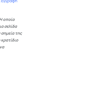
ε εγγραφή
Η οποία
ια σελίδα
 σημεία της
 κρατίδιο
 να