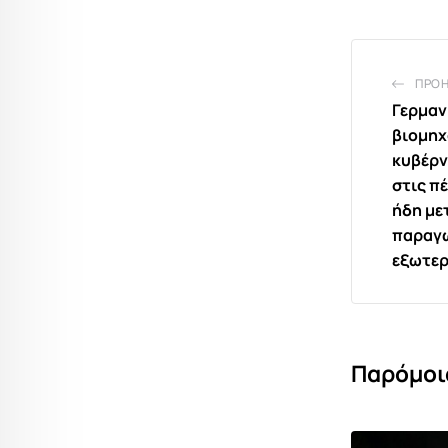
ΠΡΟ
Γερμαν
βιομηχ
κυβέρν
στις πέ
ήδη με
παραγω
εξωτερ
Παρόμοι