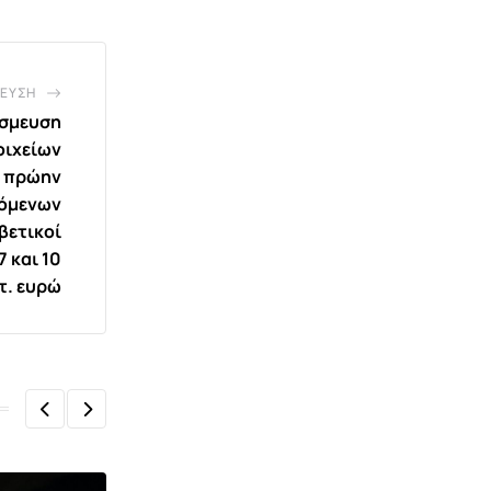
ΕΥΣΗ
έσμευση
οιχείων
ο πρώην
όμενων
βετικοί
7 και 10
τ. ευρώ