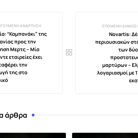
ΗΓΟΎΜΕΝΗ ΑΝΆΡΤΗΣΗ
ΕΠΌΜΕΝΗ ΔΗΜΟΣΊ
ία: “Καμπανάκι” της
Novartis: Δ
ανίας προς την
περιουσιακών στ
ηση Μερτς – Μία
των δύ
ντε εταιρείες έχει
προστατευ
ταφέρει την
μαρτύρων – Ελ
γή της στο
λογαριασμοί με 1
ικό
εκα
α άρθρα