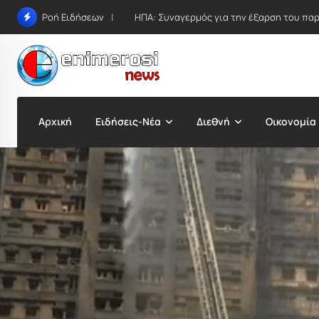
Skip
ΗΠΑ: Συναγερμός για την έξαρση του παρα
Ροή Ειδήσεων
to
content
Αρχική
Ειδήσεις-Νέα
Διεθνή
Οικονομία