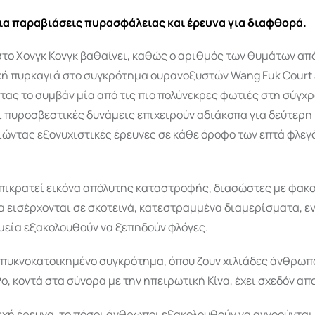
ια παραβιάσεις πυρασφάλειας και έρευνα για διαφθορά.
το Χονγκ Κονγκ βαθαίνει, καθώς ο αριθμός των θυμάτων απ
ή πυρκαγιά στο συγκρότημα ουρανοξυστών Wang Fuk Court
τας το συμβάν μία από τις πιο πολύνεκρες φωτιές στη σύγχ
ι πυροσβεστικές δυνάμεις επιχειρούν αδιάκοπα για δεύτερη
ώντας εξονυχιστικές έρευνες σε κάθε όροφο των επτά φλε
επικρατεί εικόνα απόλυτης καταστροφής, διασώστες με φακ
α εισέρχονται σε σκοτεινά, κατεστραμμένα διαμερίσματα, ε
μεία εξακολουθούν να ξεπηδούν φλόγες.
 πυκνοκατοικημένο συγκρότημα, όπου ζουν χιλιάδες άνθρωπ
Po, κοντά στα σύνορα με την ηπειρωτική Κίνα, έχει σχεδόν α
εχή έρευνα, το πόσοι άνθρωποι εξακολουθούν να αγνοούνται