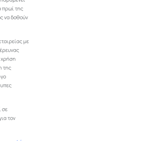
ο πρωί της
ως να δοθούν
εταιρείας με
 έρευνας
ς χρήση
η της
ργο
τυπες
ί σε
για τον