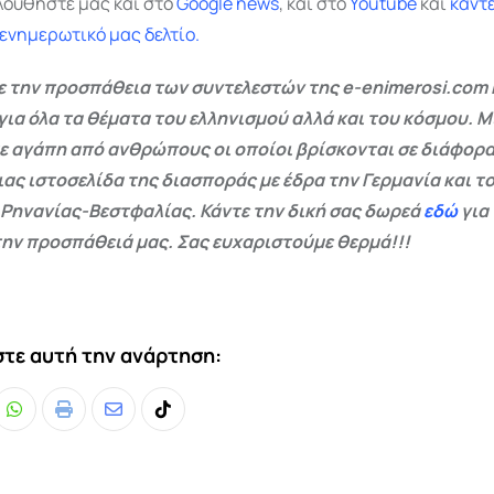
λουθήστε μας και στο
Google
news
, και στο
Youtube
και
κάντ
 ενημερωτικό μας δελτίο.
 την προσπάθεια των συντελεστών της e-enimerosi.com 
για όλα τα θέματα του ελληνισμού αλλά και του κόσμου. Μ
ε αγάπη από ανθρώπους οι οποίοι βρίσκονται σε διάφορα
ας ιστοσελίδα της διασποράς με έδρα την Γερμανία και το
 Ρηνανίας-Βεστφαλίας. Κάντε την δική σας δωρεά
εδώ
για
ην προσπάθειά μας. Σας ευχαριστούμε θερμά!!!
τε αυτή την ανάρτηση:
Whatsapp
Print
Share
Tiktok
via
Email