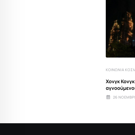
ΚΟΙΝΩΝΊΑ ΚΌΣΜΟΣ
ΚΟΙΝΩΝΊΑ ΚΌΣ
Χονγκ Κονγκ: 36 νεκροί και 279
Χονγκ Κονγκ:
αγνοούμενοι από την
αγνοούμενοι
26 ΝΟΕΜΒΡΊΟΥ 2025 19:36
26 ΝΟΕΜΒΡΊ