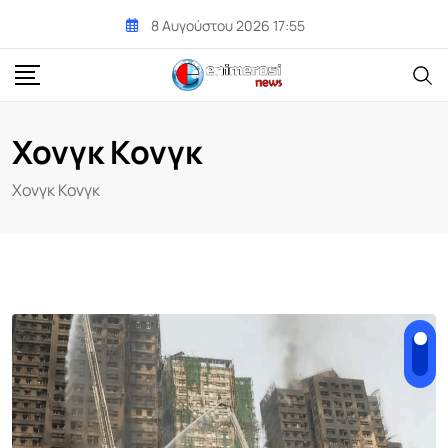
Skip
8 Αυγούστου 2026 17:55
to
content
Χονγκ Κονγκ
Χονγκ Κονγκ